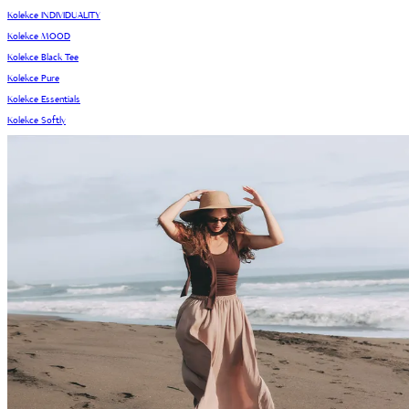
Kolekce INDIVIDUALITY
Kolekce MOOD
Kolekce Black Tee
Kolekce Pure
Kolekce Essentials
Kolekce Softly