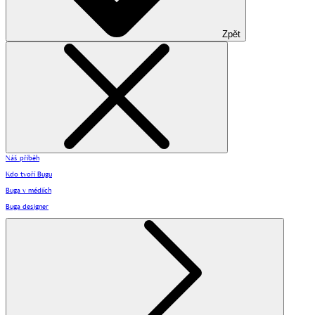
Zpět
Náš příběh
Kdo tvoří Bugu
Buga v médiích
Buga designer