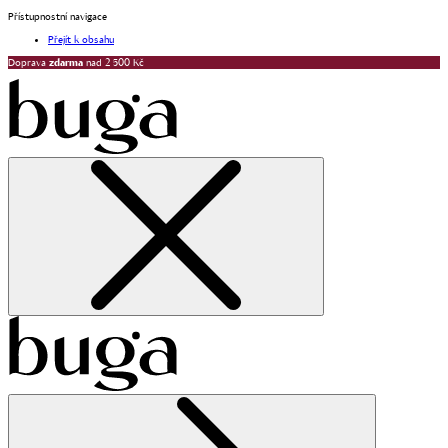
Přístupnostní navigace
Přejít k obsahu
Doprava
zdarma
nad 2 500 Kč