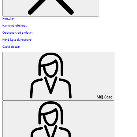
Kontakty
Kamenné obchody
Odstoupit od smlouvy
Když kousek nesedne
Časté dotazy
Můj účet