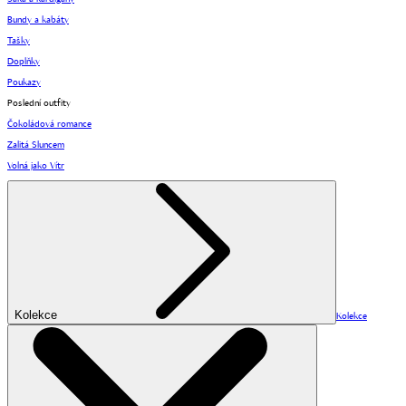
Bundy a kabáty
Tašky
Doplňky
Poukazy
Poslední outfity
Čokoládová romance
Zalitá Sluncem
Volná jako Vítr
Kolekce
Kolekce