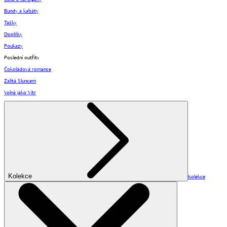
Bundy a kabáty
Tašky
Doplňky
Poukazy
Poslední outfity
Čokoládová romance
Zalitá Sluncem
Volná jako Vítr
Kolekce
Kolekce