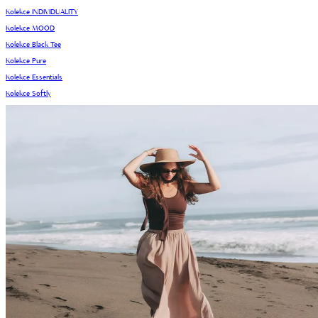
Kolekce INDIVIDUALITY
Kolekce MOOD
Kolekce Black Tee
Kolekce Pure
Kolekce Essentials
Kolekce Softly