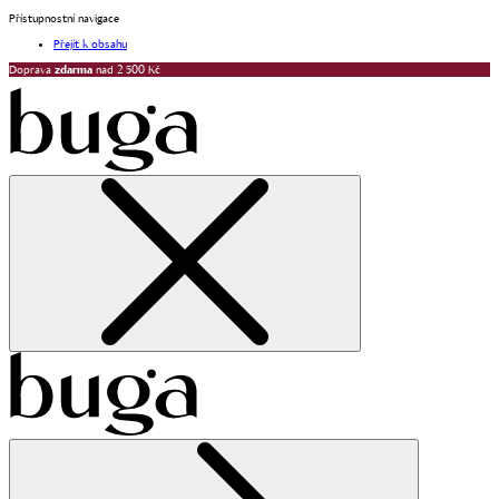
Přístupnostní navigace
Přejít k obsahu
Doprava
zdarma
nad 2 500 Kč