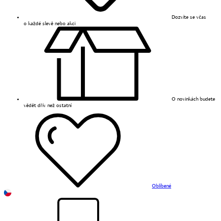
Dozvíte se včas
o každé slevě nebo akci
O novinkách budete
vědět dřív než ostatní
Oblíbené