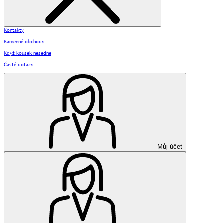
Kontakty
Kamenné obchody
Když kousek nesedne
Časté dotazy
Můj účet