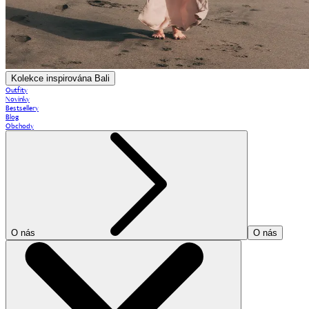
Kolekce inspirována Bali
Outfity
Novinky
Bestsellery
Blog
Obchody
O nás
O nás