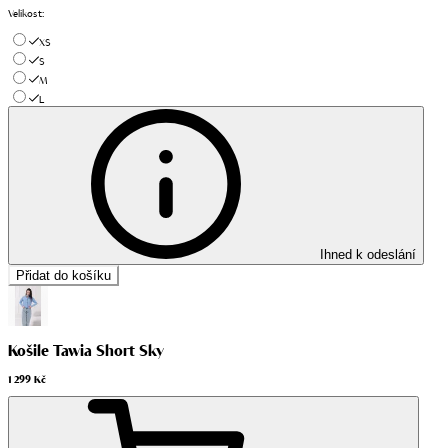
Velikost
:
XS
S
M
L
Ihned k odeslání
Přidat do košíku
Košile Tawia Short Sky
1 299 Kč