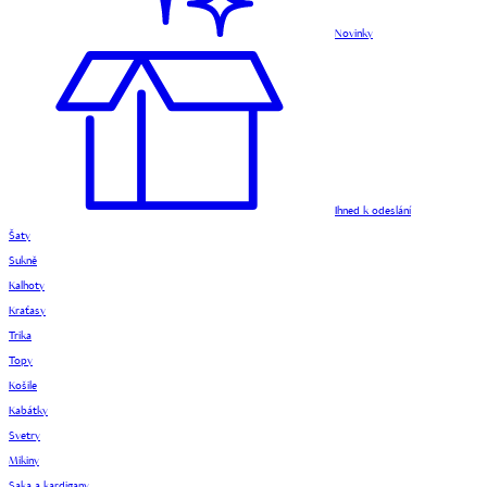
Novinky
Ihned k odeslání
Šaty
Sukně
Kalhoty
Kraťasy
Trika
Topy
Košile
Kabátky
Svetry
Mikiny
Saka a kardigany