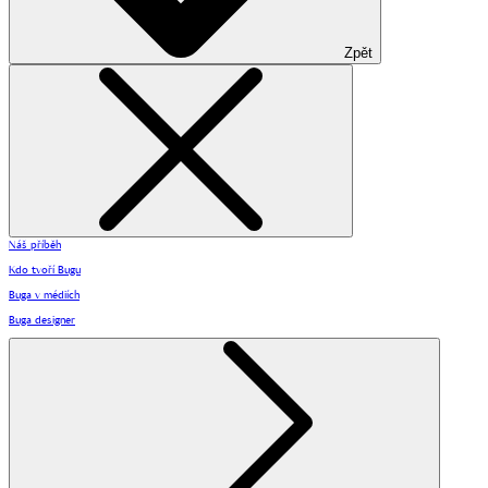
Zpět
Náš příběh
Kdo tvoří Bugu
Buga v médiích
Buga designer