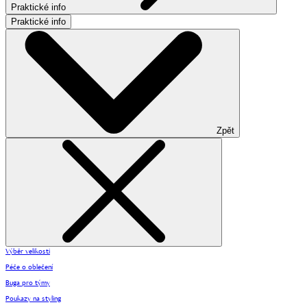
Praktické info
Praktické info
Zpět
Výběr velikosti
Péče o oblečení
Buga pro týmy
Poukazy na styling