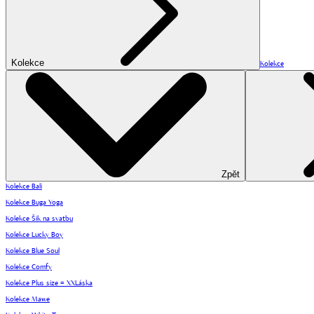
Kolekce
Kolekce
Zpět
Kolekce Bali
Kolekce Buga Yoga
Kolekce Šik na svatbu
Kolekce Lucky Boy
Kolekce Blue Soul
Kolekce Comfy
Kolekce Plus size = XXLáska
Kolekce Mawe