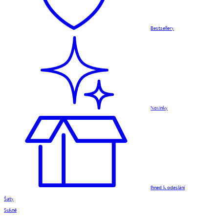
Bestsellery
Novinky
Ihned k odeslání
Šaty
Sukně