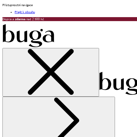
Přístupnostní navigace
Přejít k obsahu
Doprava
zdarma
nad 2 500 Kč