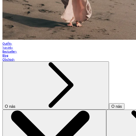
Outfity
Novinky
Bestsellery
Blog
Obchody
O nás
O nás