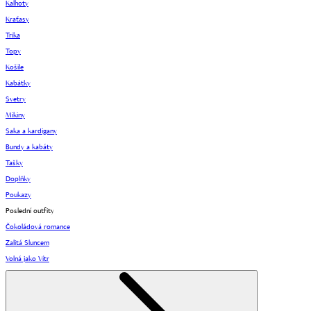
Kalhoty
Kraťasy
Trika
Topy
Košile
Kabátky
Svetry
Mikiny
Saka a kardigany
Bundy a kabáty
Tašky
Doplňky
Poukazy
Poslední outfity
Čokoládová romance
Zalitá Sluncem
Volná jako Vítr