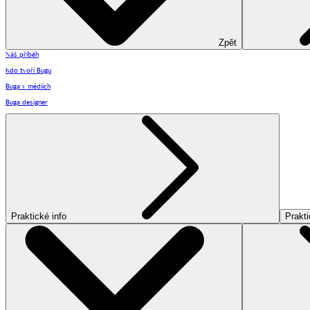
Zpět
Náš příběh
Kdo tvoří Bugu
Buga v médiích
Buga designer
Praktické info
Prakti