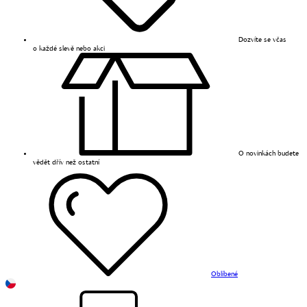
Dozvíte se včas
o každé slevě nebo akci
O novinkách budete
vědět dřív než ostatní
Oblíbené