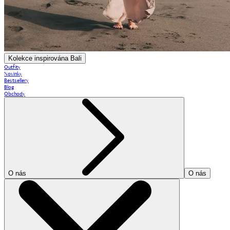
Kolekce inspirována Bali
Outfity
Novinky
Bestsellery
Blog
Obchody
O nás
O nás