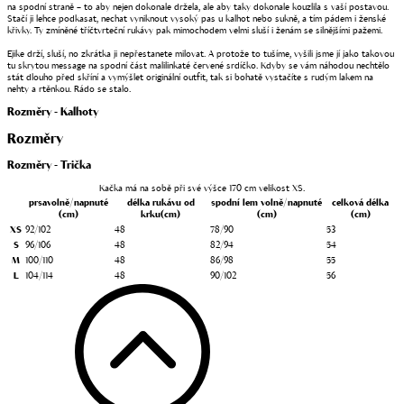
na spodní straně – to aby nejen dokonale držela, ale aby taky dokonale kouzlila s vaší postavou.
Stačí ji lehce podkasat, nechat vyniknout vysoký pas u kalhot nebo sukně, a tím pádem i ženské
křivky. Ty zmíněné tříčtvrteční rukávy pak mimochodem velmi sluší i ženám se silnějšími pažemi.
Ejike drží, sluší, no zkrátka ji nepřestanete milovat. A protože to tušíme, vyšili jsme jí jako takovou
tu skrytou message na spodní část malilinkaté červené srdíčko. Kdyby se vám náhodou nechtělo
stát dlouho před skříní a vymýšlet originální outfit, tak si bohatě vystačíte s rudým lakem na
nehty a rtěnkou. Rádo se stalo.
Rozměry - Kalhoty
Rozměry
Rozměry - Trička
Kačka má na sobě při své výšce 170 cm velikost XS.
prsa
volně/napnuté
délka rukávu od
spodní lem
volně/napnuté
celková délka
(cm)
krku
(cm)
(cm)
(cm)
XS
92/102
48
78/90
53
S
96/106
48
82/94
54
M
100/110
48
86/98
55
L
104/114
48
90/102
56