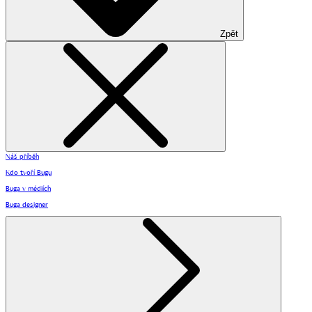
Zpět
Náš příběh
Kdo tvoří Bugu
Buga v médiích
Buga designer