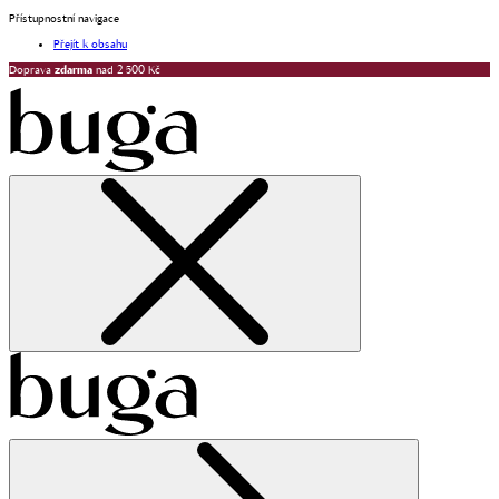
Přístupnostní navigace
Přejít k obsahu
Doprava
zdarma
nad 2 500 Kč