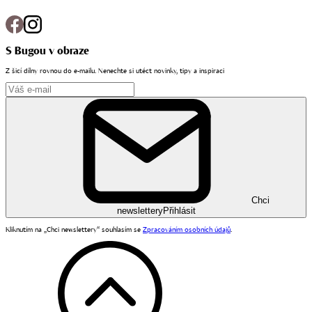
S Bugou v obraze
Z šicí dílny rovnou do e-mailu. Nenechte si utéct novinky, tipy a inspiraci
Chci
newslettery
Přihlásit
Kliknutím na „Chci newslettery“ souhlasím se
Zpracováním osobních údajů
.