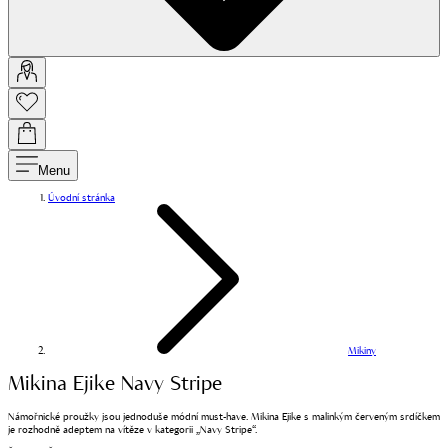
Menu
Úvodní stránka
Mikiny
Mikina Ejike Navy Stripe
Námořnické proužky jsou jednoduše módní must-have. Mikina Ejike s malinkým červeným srdíčkem
je rozhodně adeptem na vítěze v kategorii „Navy Stripe“.