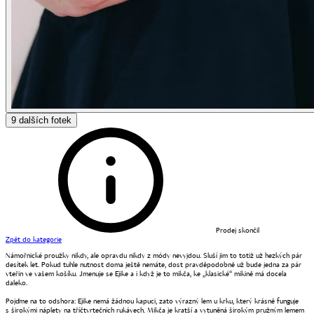
9
dalších fotek
Prodej skončil
Zpět do kategorie
Námořnické proužky nikdy, ale opravdu nikdy z módy nevyjdou. Sluší jim to totiž už hezkých pár
desítek let. Pokud tuhle nutnost doma ještě nemáte, dost pravděpodobně už bude jedna za pár
vteřin ve vašem košíku. Jmenuje se Ejike a i když je to mikča, ke „klasické“ mikině má docela
daleko.
Pojďme na to odshora: Ejike nemá žádnou kapuci, zato výrazný lem u krku, který krásně funguje
s širokými náplety na tříčtvrtečních rukávech. Mikča je kratší a vytuněná širokým pružným lemem