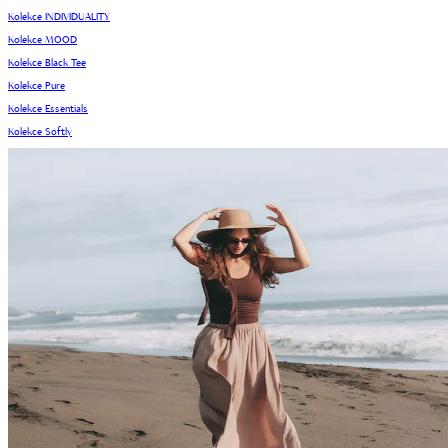
Kolekce INDIVIDUALITY
Kolekce MOOD
Kolekce Black Tee
Kolekce Pure
Kolekce Essentials
Kolekce Softly