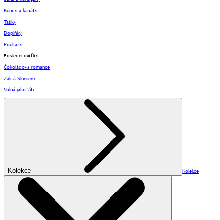
Bundy a kabáty
Tašky
Doplňky
Poukazy
Poslední outfity
Čokoládová romance
Zalitá Sluncem
Volná jako Vítr
Kolekce
Kolekce