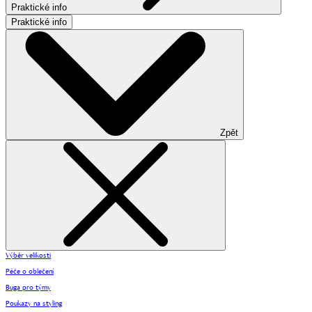
Praktické info
Praktické info
Zpět
Výběr velikosti
Péče o oblečení
Buga pro týmy
Poukazy na styling