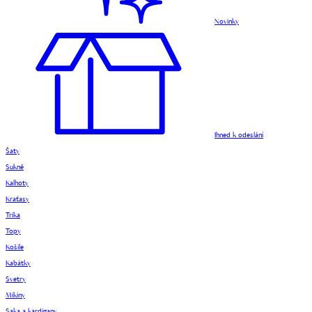
Novinky
Ihned k odeslání
Šaty
Sukně
Kalhoty
Kraťasy
Trika
Topy
Košile
Kabátky
Svetry
Mikiny
Saka a kardigany