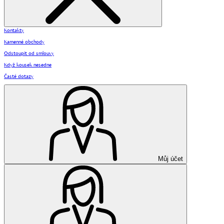
Kontakty
Kamenné obchody
Odstoupit od smlouvy
Když kousek nesedne
Časté dotazy
Můj účet