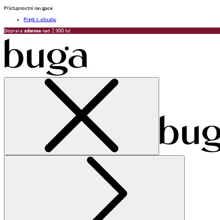
Přístupnostní navigace
Přejít k obsahu
Doprava
zdarma
nad 2 500 Kč