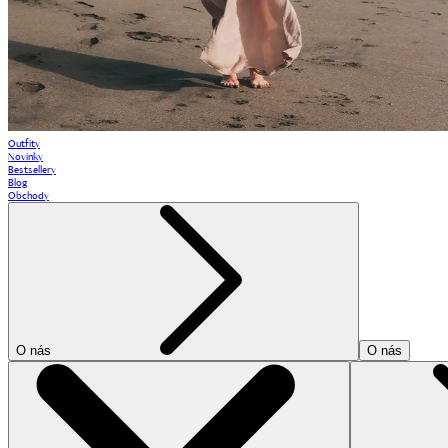
Outfity
Novinky
Bestsellery
Blog
Obchody
O nás
O nás