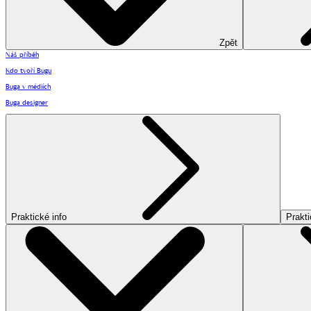
Zpět
Náš příběh
Kdo tvoří Bugu
Buga v médiích
Buga designer
Praktické info
Prakti