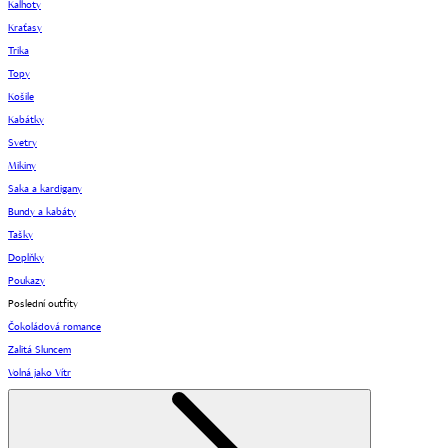
Kalhoty
Kraťasy
Trika
Topy
Košile
Kabátky
Svetry
Mikiny
Saka a kardigany
Bundy a kabáty
Tašky
Doplňky
Poukazy
Poslední outfity
Čokoládová romance
Zalitá Sluncem
Volná jako Vítr