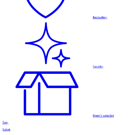
Bestsellery
Novinky
Ihned k odeslání
Šaty
Sukně