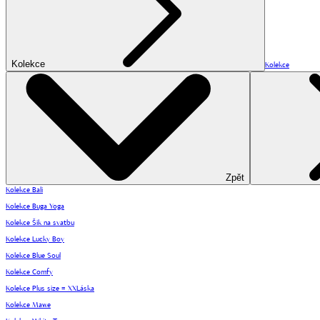
Kolekce
Kolekce
Zpět
Kolekce Bali
Kolekce Buga Yoga
Kolekce Šik na svatbu
Kolekce Lucky Boy
Kolekce Blue Soul
Kolekce Comfy
Kolekce Plus size = XXLáska
Kolekce Mawe