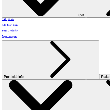
Zpět
Náš příběh
Kdo tvoří Bugu
Buga v médiích
Buga designer
Praktické info
Prakti