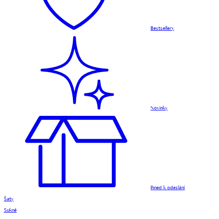
Bestsellery
Novinky
Ihned k odeslání
Šaty
Sukně