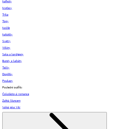
Kalhoty
Kraťasy
Trika
Topy
Košile
Kabátky
Svetry
Mikiny
Saka a kardigany
Bundy a kabáty
Tašky
Doplňky
Poukazy
Poslední outfity
Čokoládová romance
Zalitá Sluncem
Volná jako Vítr