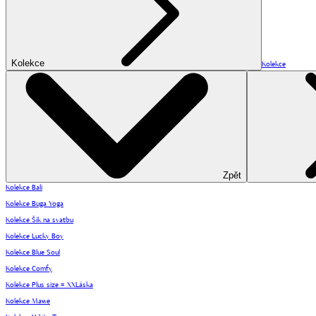
Kolekce
Kolekce
Zpět
Kolekce Bali
Kolekce Buga Yoga
Kolekce Šik na svatbu
Kolekce Lucky Boy
Kolekce Blue Soul
Kolekce Comfy
Kolekce Plus size = XXLáska
Kolekce Mawe