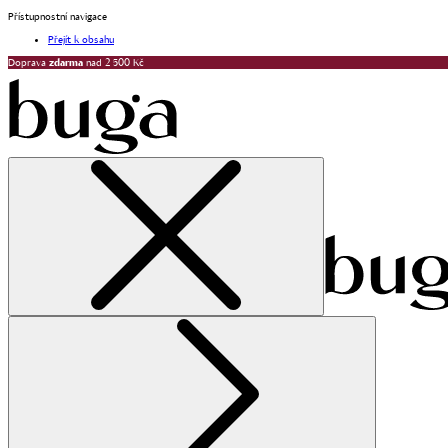
Přístupnostní navigace
Přejít k obsahu
Doprava
zdarma
nad 2 500 Kč