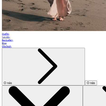
Outfity
Novinky
Bestsellery
Blog
Obchody
O nás
O nás