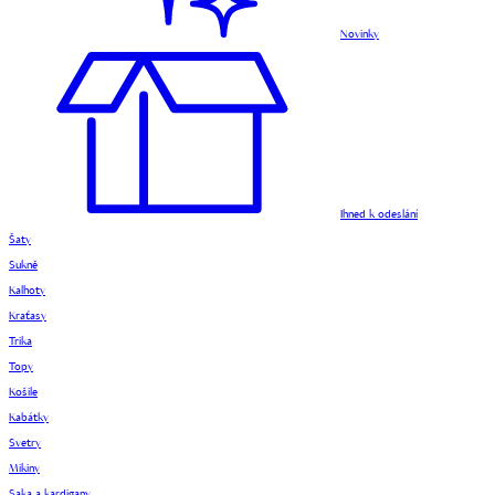
Novinky
Ihned k odeslání
Šaty
Sukně
Kalhoty
Kraťasy
Trika
Topy
Košile
Kabátky
Svetry
Mikiny
Saka a kardigany