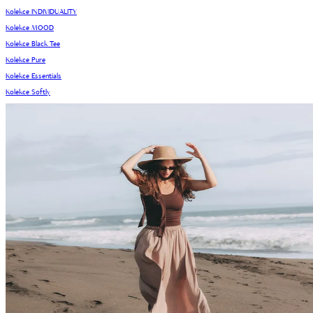
Kolekce INDIVIDUALITY
Kolekce MOOD
Kolekce Black Tee
Kolekce Pure
Kolekce Essentials
Kolekce Softly