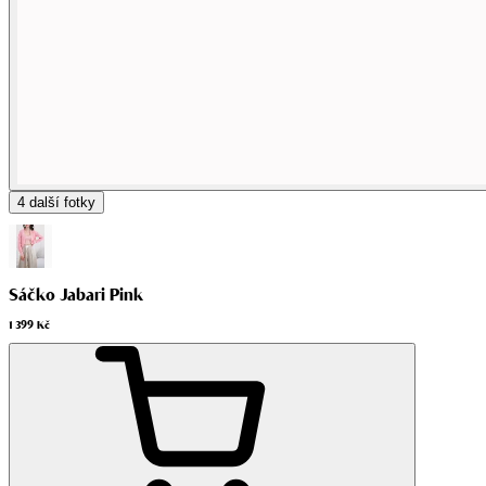
4
další fotky
Sáčko Jabari Pink
1 399 Kč