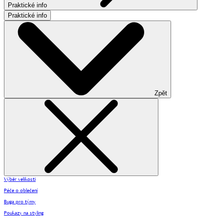
Praktické info
Praktické info
Zpět
Výběr velikosti
Péče o oblečení
Buga pro týmy
Poukazy na styling