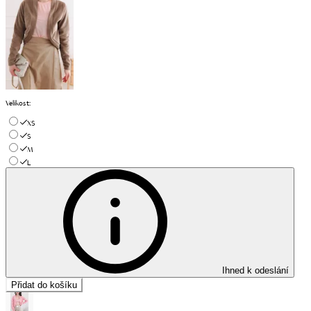
Velikost
:
XS
S
M
L
Ihned k odeslání
Přidat do košíku