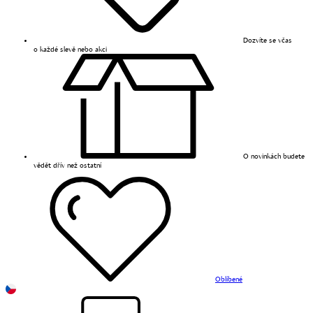
Dozvíte se včas
o každé slevě nebo akci
O novinkách budete
vědět dřív než ostatní
Oblíbené