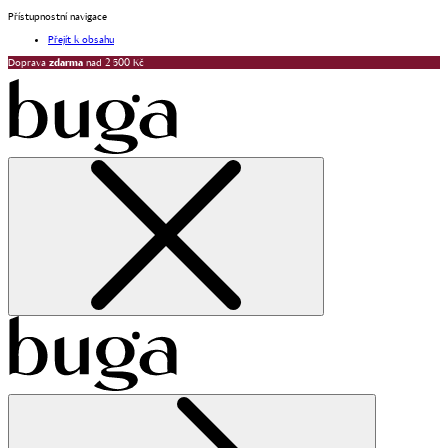
Přístupnostní navigace
Přejít k obsahu
Doprava
zdarma
nad 2 500 Kč