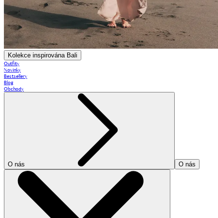
Kolekce inspirována Bali
Outfity
Novinky
Bestsellery
Blog
Obchody
O nás
O nás