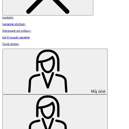
Kontakty
Kamenné obchody
Odstoupit od smlouvy
Když kousek nesedne
Časté dotazy
Můj účet