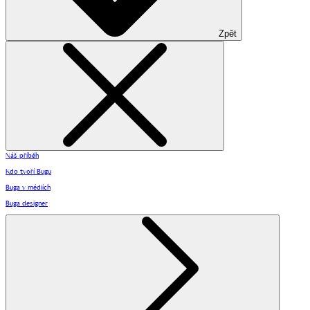
Zpět
Náš příběh
Kdo tvoří Bugu
Buga v médiích
Buga designer