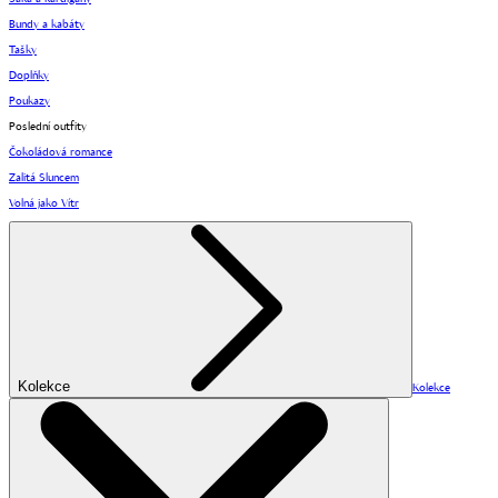
Bundy a kabáty
Tašky
Doplňky
Poukazy
Poslední outfity
Čokoládová romance
Zalitá Sluncem
Volná jako Vítr
Kolekce
Kolekce