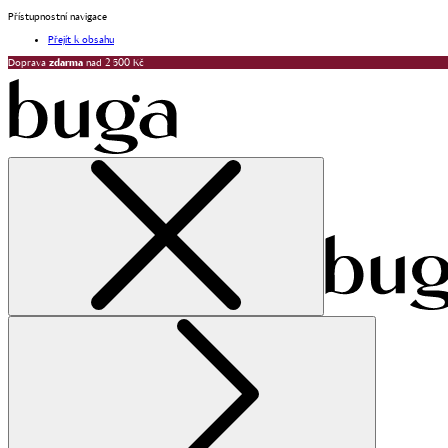
Přístupnostní navigace
Přejít k obsahu
Doprava
zdarma
nad 2 500 Kč