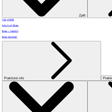
Zpět
Náš příběh
Kdo tvoří Bugu
Buga v médiích
Buga designer
Praktické info
Prakti