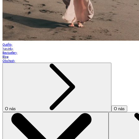
Outfity
Novinky
Bestsellery
Blog
Obchody
O nás
O nás