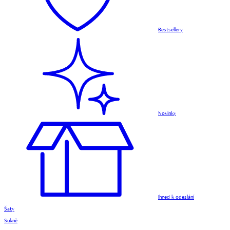
Bestsellery
Novinky
Ihned k odeslání
Šaty
Sukně