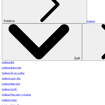
Kolekce
Kolekce
Zpět
Kolekce Bali
Kolekce Buga Yoga
Kolekce Šik na svatbu
Kolekce Lucky Boy
Kolekce Blue Soul
Kolekce Comfy
Kolekce Plus size = XXLáska
Kolekce Mawe