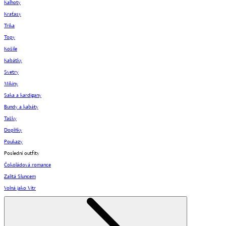
Kalhoty
Kraťasy
Trika
Topy
Košile
Kabátky
Svetry
Mikiny
Saka a kardigany
Bundy a kabáty
Tašky
Doplňky
Poukazy
Poslední outfity
Čokoládová romance
Zalitá Sluncem
Volná jako Vítr