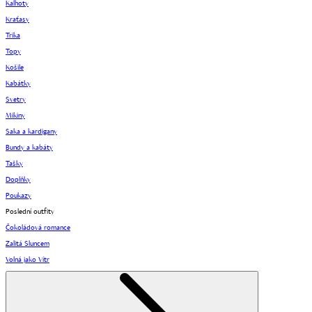
Kalhoty
Kraťasy
Trika
Topy
Košile
Kabátky
Svetry
Mikiny
Saka a kardigany
Bundy a kabáty
Tašky
Doplňky
Poukazy
Poslední outfity
Čokoládová romance
Zalitá Sluncem
Volná jako Vítr