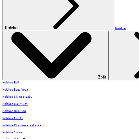
Kolekce
Kolekce
Zpět
Kolekce Bali
Kolekce Buga Yoga
Kolekce Šik na svatbu
Kolekce Lucky Boy
Kolekce Blue Soul
Kolekce Comfy
Kolekce Plus size = XXLáska
Kolekce Mawe