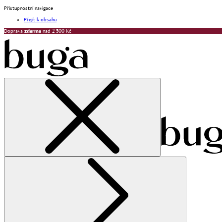
Přístupnostní navigace
Přejít k obsahu
Doprava
zdarma
nad 2 500 Kč