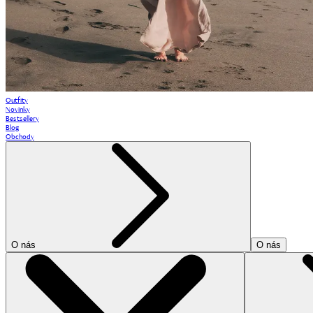
Outfity
Novinky
Bestsellery
Blog
Obchody
O nás
O nás