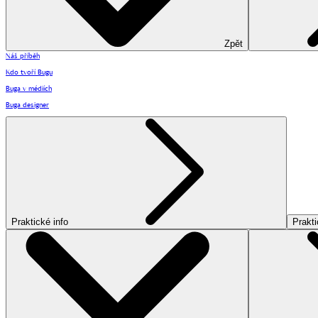
Zpět
Náš příběh
Kdo tvoří Bugu
Buga v médiích
Buga designer
Praktické info
Prakti