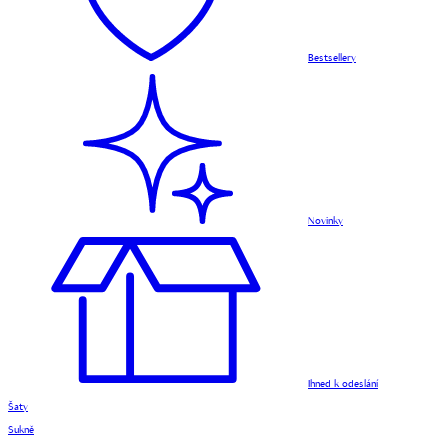
Bestsellery
Novinky
Ihned k odeslání
Šaty
Sukně