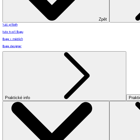
Zpět
Náš příběh
Kdo tvoří Bugu
Buga v médiích
Buga designer
Praktické info
Prakti