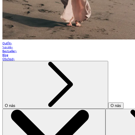
Outfity
Novinky
Bestsellery
Blog
Obchody
O nás
O nás