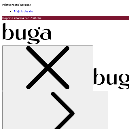
Přístupnostní navigace
Přejít k obsahu
Doprava
zdarma
nad 2 500 Kč