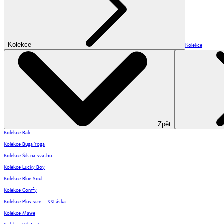
Kolekce
Kolekce
Zpět
Kolekce Bali
Kolekce Buga Yoga
Kolekce Šik na svatbu
Kolekce Lucky Boy
Kolekce Blue Soul
Kolekce Comfy
Kolekce Plus size = XXLáska
Kolekce Mawe