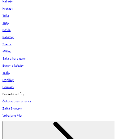
Kalhoty
Kraťasy
Trika
Topy
Košile
Kabátky
Svetry
Mikiny
Saka a kardigany
Bundy a kabáty
Tašky
Doplňky
Poukazy
Poslední outfity
Čokoládová romance
Zalitá Sluncem
Volná jako Vítr