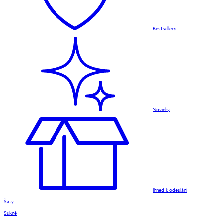
Bestsellery
Novinky
Ihned k odeslání
Šaty
Sukně