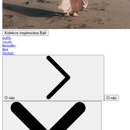
Kolekce inspirována Bali
Outfity
Novinky
Bestsellery
Blog
Obchody
O nás
O nás