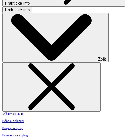
Praktické info
Praktické info
Zpět
Výběr velikosti
Péče o oblečení
Buga pro týmy
Poukazy na styling