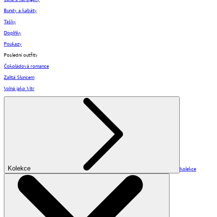
Bundy a kabáty
Tašky
Doplňky
Poukazy
Poslední outfity
Čokoládová romance
Zalitá Sluncem
Volná jako Vítr
Kolekce
Kolekce