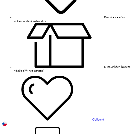
Dozvíte se včas
o každé slevě nebo akci
O novinkách budete
vědět dřív než ostatní
Oblíbené