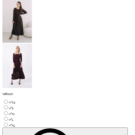
Velikost
:
XS
S
M
L
XL