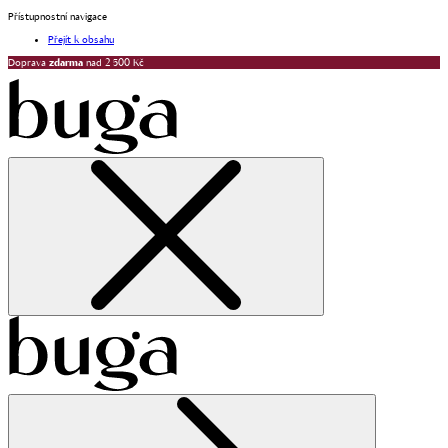
Přístupnostní navigace
Přejít k obsahu
Doprava
zdarma
nad 2 500 Kč