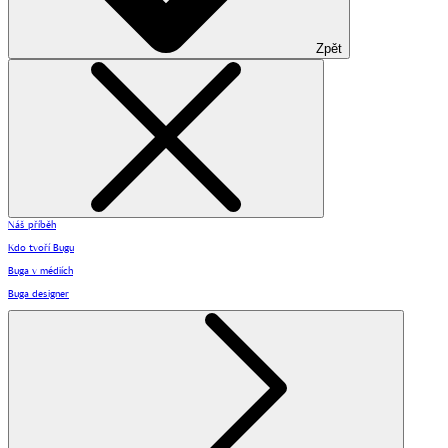
Zpět
Náš příběh
Kdo tvoří Bugu
Buga v médiích
Buga designer