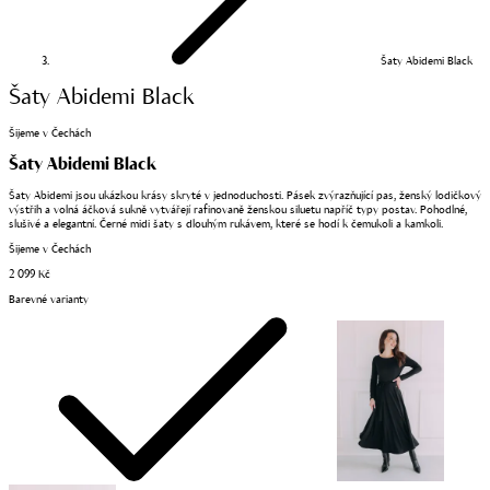
Šaty Abidemi Black
Šaty Abidemi Black
Šijeme v Čechách
Šaty Abidemi Black
Šaty Abidemi jsou ukázkou krásy skryté v jednoduchosti. Pásek zvýrazňující pas, ženský lodičkový
výstřih a volná áčková sukně vytvářejí rafinovaně ženskou siluetu napříč typy postav. Pohodlné,
slušivé a elegantní. Černé midi šaty s dlouhým rukávem, které se hodí k čemukoli a kamkoli.
Šijeme v Čechách
2 099 Kč
Barevné varianty