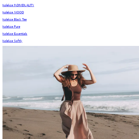
Kolekce INDIVIDUALITY
Kolekce MOOD
Kolekce Black Tee
Kolekce Pure
Kolekce Essentials
Kolekce Softly