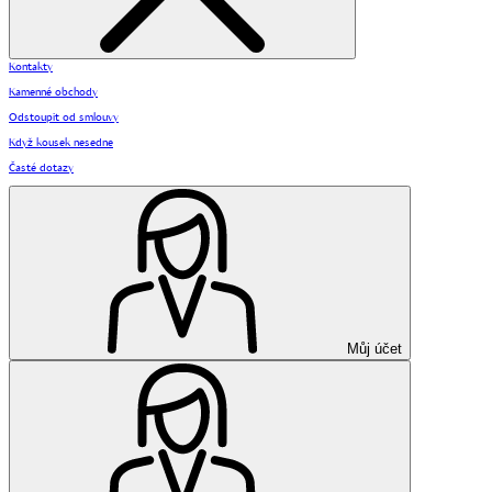
Kontakty
Kamenné obchody
Odstoupit od smlouvy
Když kousek nesedne
Časté dotazy
Můj účet