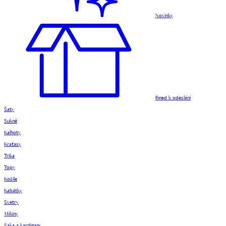
Novinky
Ihned k odeslání
Šaty
Sukně
Kalhoty
Kraťasy
Trika
Topy
Košile
Kabátky
Svetry
Mikiny
Saka a kardigany