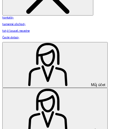
Kontakty
Kamenné obchody
Když kousek nesedne
Časté dotazy
Můj účet