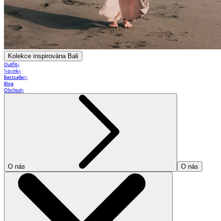
Kolekce inspirována Bali
Outfity
Novinky
Bestsellery
Blog
Obchody
O nás
O nás