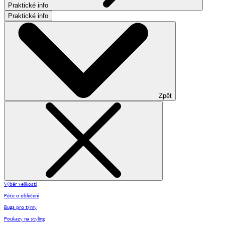
Praktické info
Praktické info
Zpět
Výběr velikosti
Péče o oblečení
Buga pro týmy
Poukazy na styling