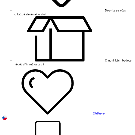
Dozvíte se včas
o každé slevě nebo akci
O novinkách budete
vědět dřív než ostatní
Oblíbené