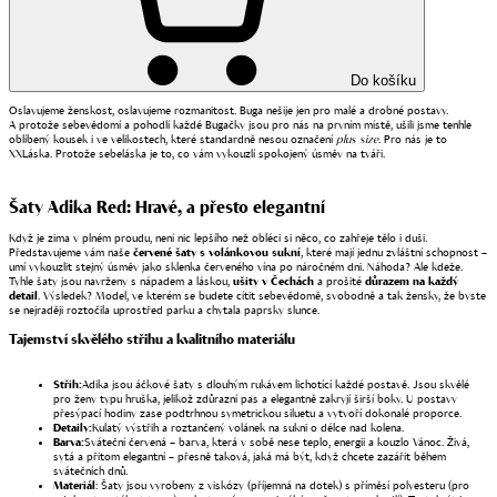
Do košíku
Oslavujeme ženskost, oslavujeme rozmanitost. Buga nešije jen pro malé a drobné postavy.
A protože sebevědomí a pohodlí každé Bugačky jsou pro nás na prvním místě, ušili jsme tenhle
oblíbený kousek i ve velikostech, které standardně nesou označení
plus size
. Pro nás je to
XXLáska. Protože sebeláska je to, co vám vykouzlí spokojený úsměv na tváři.
Šaty Adika Red: Hravé, a přesto elegantní
Když je zima v plném proudu, není nic lepšího než obléci si něco, co zahřeje tělo i duši.
Představujeme vám naše
červené šaty s volánkovou sukní
, které mají jednu zvláštní schopnost –
umí vykouzlit stejný úsměv jako sklenka červeného vína po náročném dni. Náhoda? Ale kdeže.
Tyhle šaty jsou navrženy s nápadem a láskou,
ušity v Čechách
a prošité
důrazem na každý
detail
. Výsledek? Model, ve kterém se budete cítit sebevědomě, svobodně a tak žensky, že byste
se nejraději roztočila uprostřed parku a chytala paprsky slunce.
Tajemství skvělého střihu a kvalitního materiálu
Střih:
Adika jsou áčkové šaty s dlouhým rukávem lichotící každé postavě. Jsou skvělé
pro ženy typu hruška, jelikož zdůrazní pas a elegantně zakryjí širší boky. U postavy
přesýpací hodiny zase podtrhnou symetrickou siluetu a vytvoří dokonalé proporce.
Detaily:
Kulatý výstřih a roztančený volánek na sukni o délce nad kolena.
Barva:
Sváteční červená – barva, která v sobě nese teplo, energii a kouzlo Vánoc. Živá,
sytá a přitom elegantní – přesně taková, jaká má být, když chcete zazářit během
svátečních dnů.
Materiál
:
Šaty jsou vyrobeny z viskózy (příjemná na dotek) s příměsí polyesteru (pro