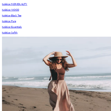
Kolekce INDIVIDUALITY
Kolekce MOOD
Kolekce Black Tee
Kolekce Pure
Kolekce Essentials
Kolekce Softly