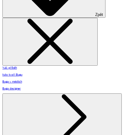
Zpět
Náš příběh
Kdo tvoří Bugu
Buga v médiích
Buga designer