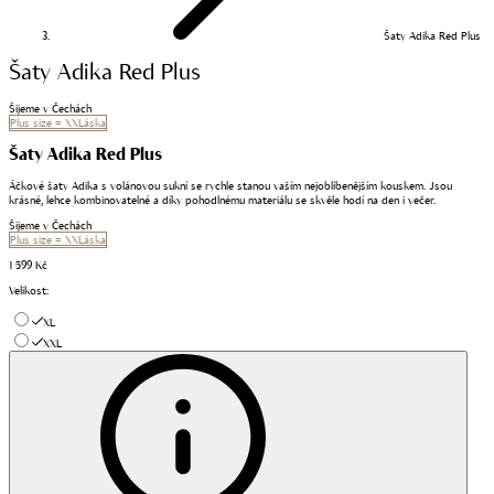
Šaty Adika Red Plus
Šaty Adika Red Plus
Šijeme v Čechách
Plus size = XXLáska
Šaty Adika Red Plus
Áčkové šaty Adika s volánovou sukní se rychle stanou vaším nejoblíbenějším kouskem. Jsou
krásné, lehce kombinovatelné a díky pohodlnému materiálu se skvěle hodí na den i večer.
Šijeme v Čechách
Plus size = XXLáska
1 599 Kč
Velikost
:
XL
XXL