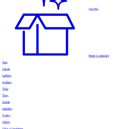
Novinky
Ihned k odeslání
Šaty
Sukně
Kalhoty
Kraťasy
Trika
Topy
Košile
Kabátky
Svetry
Mikiny
Saka a kardigany