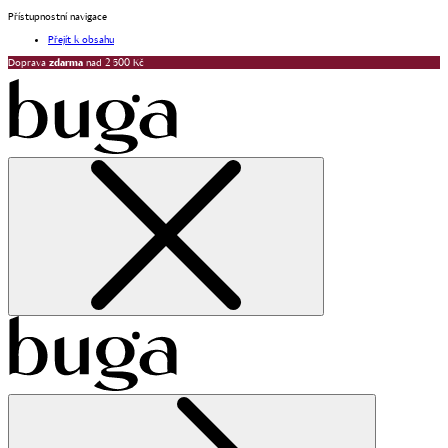
Přístupnostní navigace
Přejít k obsahu
Doprava
zdarma
nad 2 500 Kč