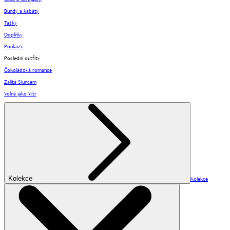
Bundy a kabáty
Tašky
Doplňky
Poukazy
Poslední outfity
Čokoládová romance
Zalitá Sluncem
Volná jako Vítr
Kolekce
Kolekce