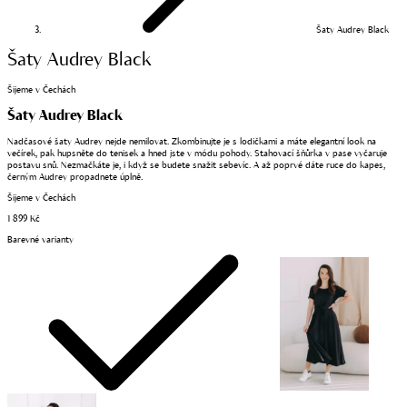
Šaty Audrey Black
Šaty Audrey Black
Šijeme v Čechách
Šaty Audrey Black
Nadčasové šaty Audrey nejde nemilovat. Zkombinujte je s lodičkami a máte elegantní look na
večírek, pak hupsněte do tenisek a hned jste v módu pohody. Stahovací šňůrka v pase vyčaruje
postavu snů. Nezmačkáte je, i když se budete snažit sebevíc. A až poprvé dáte ruce do kapes,
černým Audrey propadnete úplně.
Šijeme v Čechách
1 899 Kč
Barevné varianty