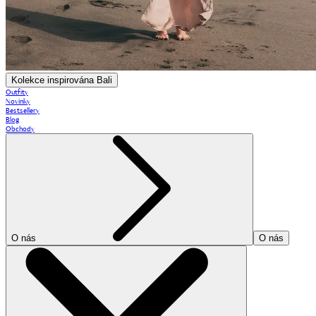
Kolekce inspirována Bali
Outfity
Novinky
Bestsellery
Blog
Obchody
O nás
O nás