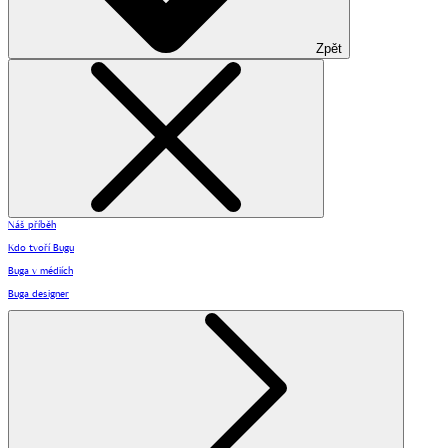
Zpět
Náš příběh
Kdo tvoří Bugu
Buga v médiích
Buga designer