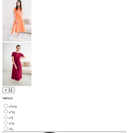
+ 11
Velikost
:
XXS
XS
S
M
L