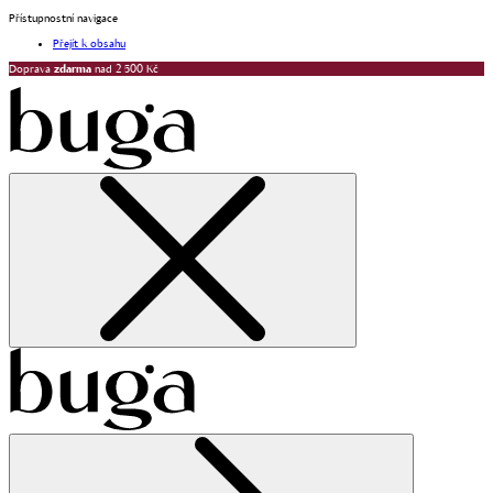
Přístupnostní navigace
Přejít k obsahu
Doprava
zdarma
nad 2 500 Kč