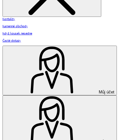
Kontakty
Kamenné obchody
Když kousek nesedne
Časté dotazy
Můj účet