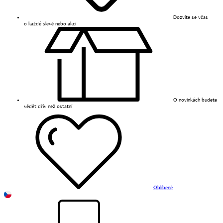
Dozvíte se včas
o každé slevě nebo akci
O novinkách budete
vědět dřív než ostatní
Oblíbené