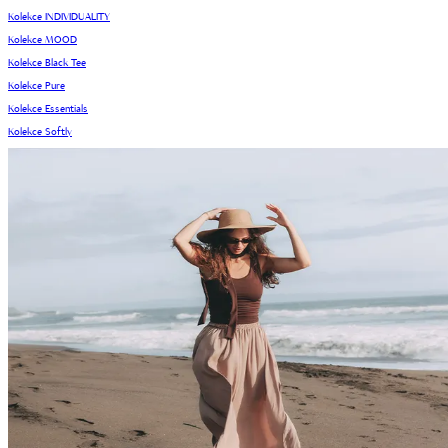
Kolekce INDIVIDUALITY
Kolekce MOOD
Kolekce Black Tee
Kolekce Pure
Kolekce Essentials
Kolekce Softly