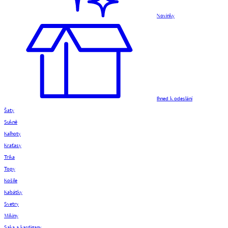
Novinky
Ihned k odeslání
Šaty
Sukně
Kalhoty
Kraťasy
Trika
Topy
Košile
Kabátky
Svetry
Mikiny
Saka a kardigany