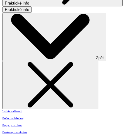
Praktické info
Praktické info
Zpět
Výběr velikosti
Péče o oblečení
Buga pro týmy
Poukazy na styling