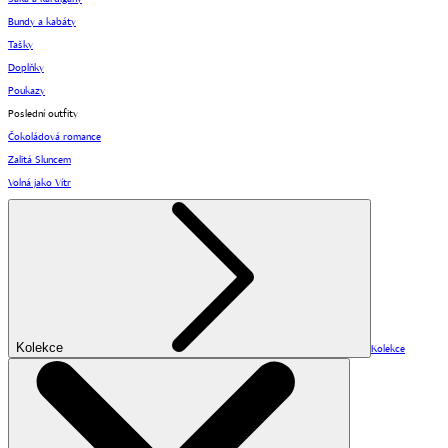
Bundy a kabáty
Tašky
Doplňky
Poukazy
Poslední outfity
Čokoládová romance
Zalitá Sluncem
Volná jako Vítr
Kolekce
Kolekce