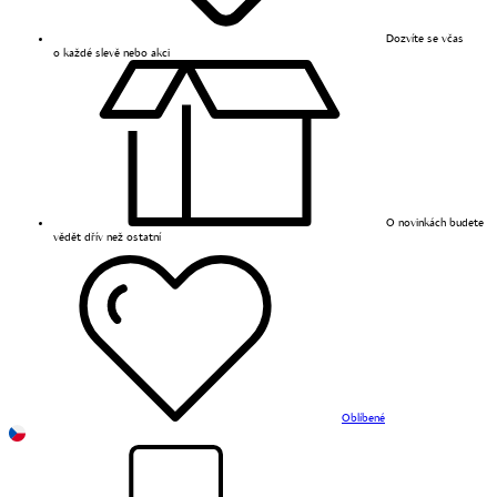
Dozvíte se včas
o každé slevě nebo akci
O novinkách budete
vědět dřív než ostatní
Oblíbené