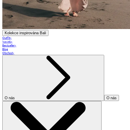
Kolekce inspirována Bali
Outfity
Novinky
Bestsellery
Blog
Obchody
O nás
O nás