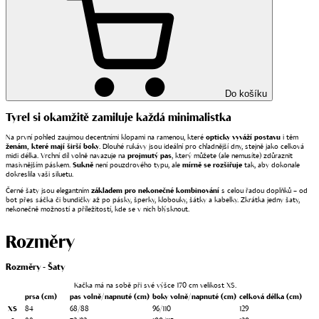
Do košíku
Tyrel si okamžitě zamiluje každá minimalistka
Na první pohled zaujmou decentními klopami na ramenou, které
opticky vyváží postavu
i těm
ženám, které mají širší boky
. Dlouhé rukávy jsou ideální pro chladnější dny, stejně jako celková
midi délka. Vrchní díl volně navazuje na
projmutý pas
, který můžete (ale nemusíte) zdůraznit
masivnějším páskem.
Sukně
není pouzdrového typu, ale
mírně se rozšiřuje
tak, aby dokonale
dokreslila vaši siluetu.
Černé šaty jsou elegantním
základem pro nekonečné kombinování
s celou řadou doplňků – od
bot přes sáčka či bundičky až po pásky, šperky, klobouky, šátky a kabelky. Zkrátka jedny šaty,
nekonečně možností a příležitostí, kde se v nich blýsknout.
Rozměry
Rozměry - Šaty
Kačka má na sobě při své výšce 170 cm velikost XS.
prsa
(cm)
pas
volně/napnuté (cm)
boky
volně/napnuté (cm)
celková délka
(cm)
XS
84
68/88
96/110
129