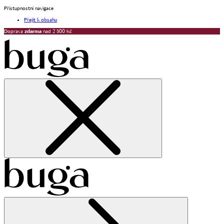
Přístupnostní navigace
Přejít k obsahu
Doprava
zdarma
nad 2 500 Kč