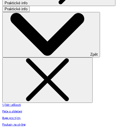
Praktické info
Praktické info
Zpět
Výběr velikosti
Péče o oblečení
Buga pro týmy
Poukazy na styling