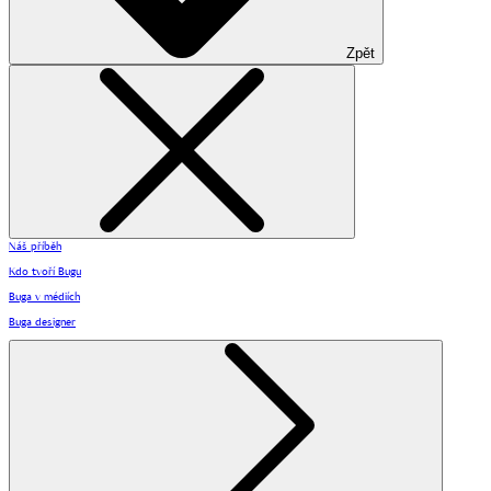
Zpět
Náš příběh
Kdo tvoří Bugu
Buga v médiích
Buga designer