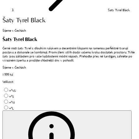
Šaty Tyrel Black
Šaty Tyrel Black
Šijeme v Čechách
Šaty Tyrel Black
Černé midi šaty Tyrel s dlouhým rukávem a decentními klopami na ramenou perfektně tvarují
postavu a dokonale se kombinují. Promyšlený střih dodá vašemu kroku dostatek prostoru. Tyhle
šaty jsou základem pro vaše každodenní módní nápady. Přehoďte přes ně kardigan, sáhněte po
výrazném šperku a prožijte chladnější dny v pohodlí.
Šijeme v Čechách
1 999 Kč
Velikost
:
XS
S
M
L