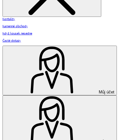
Kontakty
Kamenné obchody
Když kousek nesedne
Časté dotazy
Můj účet