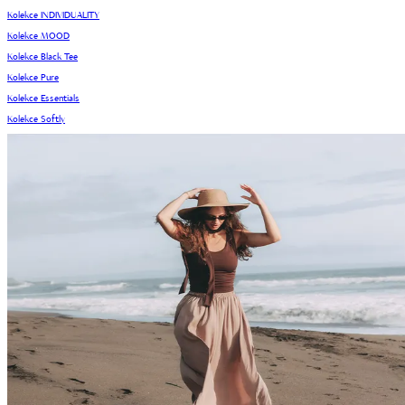
Kolekce INDIVIDUALITY
Kolekce MOOD
Kolekce Black Tee
Kolekce Pure
Kolekce Essentials
Kolekce Softly