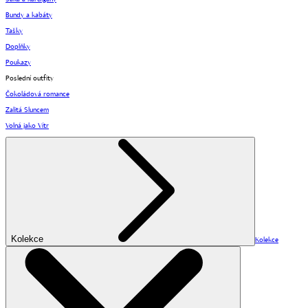
Bundy a kabáty
Tašky
Doplňky
Poukazy
Poslední outfity
Čokoládová romance
Zalitá Sluncem
Volná jako Vítr
Kolekce
Kolekce