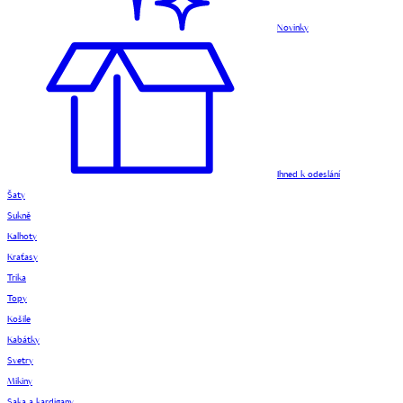
Novinky
Ihned k odeslání
Šaty
Sukně
Kalhoty
Kraťasy
Trika
Topy
Košile
Kabátky
Svetry
Mikiny
Saka a kardigany