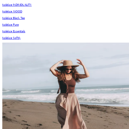
Kolekce INDIVIDUALITY
Kolekce MOOD
Kolekce Black Tee
Kolekce Pure
Kolekce Essentials
Kolekce Softly