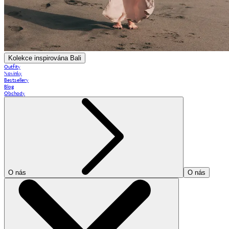
Kolekce inspirována Bali
Outfity
Novinky
Bestsellery
Blog
Obchody
O nás
O nás