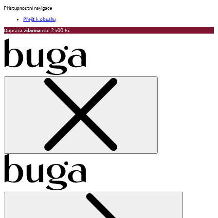
Přístupnostní navigace
Přejít k obsahu
Doprava
zdarma
nad 2 500 Kč