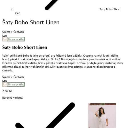
Šaty Boho Short
Linen
Šaty Boho Short Linen
Šijeme v Čechách
Len
Bali
Šik na svatbu
Šaty Boho Short Linen
Volný střih šatů Boho je jako stvořený pro bláznivé letní zážitky. Oceníte na nich kratší délku,
hravý pásek i praktické kapsy. Volný střih šatů Boho je jako stvořený pro bláznivé letní zážitky.
Oceníte na nich kratší délku, hravý pásek i praktické kapsy. K tomu přidejte jemný materiál, který
příjemně chladí za horkých letních dní. Díky pastelovému odstínu je snadno zkombinujete s
čímkoliv.
Šijeme v Čechách
Len
Bali
Šik na svatbu
2 199 Kč
Barevné varianty