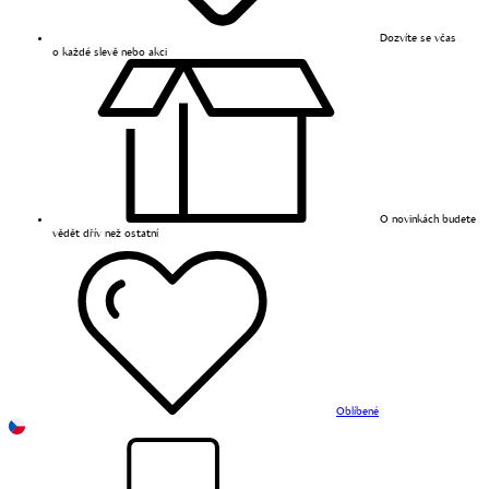
Dozvíte se včas
o každé slevě nebo akci
O novinkách budete
vědět dřív než ostatní
Oblíbené