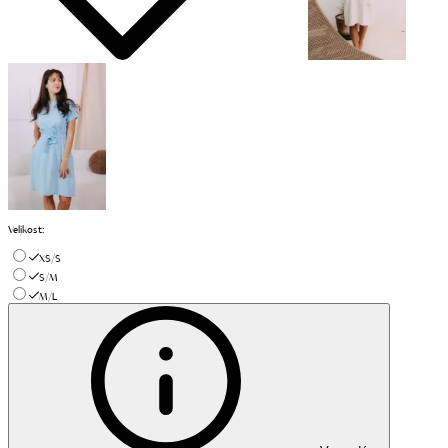
Velikost
:
XS/S
S/M
M/L