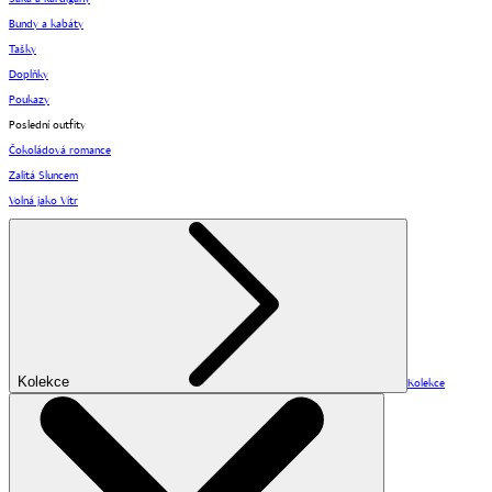
Bundy a kabáty
Tašky
Doplňky
Poukazy
Poslední outfity
Čokoládová romance
Zalitá Sluncem
Volná jako Vítr
Kolekce
Kolekce