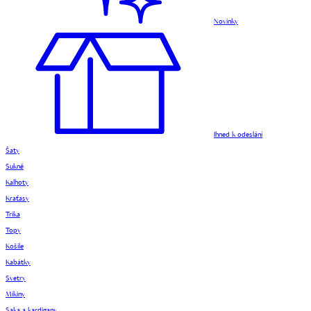
Novinky
Ihned k odeslání
Šaty
Sukně
Kalhoty
Kraťasy
Trika
Topy
Košile
Kabátky
Svetry
Mikiny
Saka a kardigany