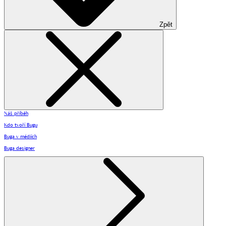
Zpět
Náš příběh
Kdo tvoří Bugu
Buga v médiích
Buga designer