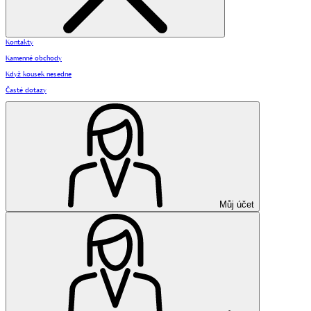
Kontakty
Kamenné obchody
Když kousek nesedne
Časté dotazy
Můj účet