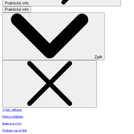
Praktické info
Praktické info
Zpět
Výběr velikosti
Péče o oblečení
Buga pro týmy
Poukazy na styling