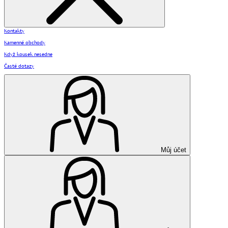
Kontakty
Kamenné obchody
Když kousek nesedne
Časté dotazy
Můj účet