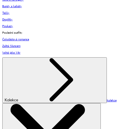
Bundy a kabáty
Tašky
Doplňky
Poukazy
Poslední outfity
Čokoládová romance
Zalitá Sluncem
Volná jako Vítr
Kolekce
Kolekce