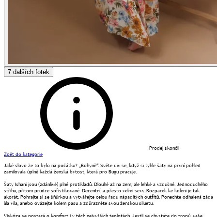
7
dalších fotek
Prodej skončil
Zpět do kategorie
Jaké slovo že to bylo na počátku? „Bohyně“. Světe div se, když si tyhle šaty na první pohled
zamilovala úplně každá ženská bytost, která pro Bugu pracuje.
Šaty Ishani jsou (zdánlivě) plné protikladů. Dlouhé až na zem, ale lehké a vzdušné. Jednoduchého
střihu, přitom prudce sofistikované. Decentní, a přesto velmi sexy. Rozparek ke koleni je tak
akorát. Pohrajte si se šňůrkou a vytvářejte celou řadu nápaditých outfitů. Ponechte odhalená záda
àla víla, anebo ovázejte kolem pasu a zdůrazněte svou ženskou siluetu.
Viskóza se postará o komfort i v těch nejvyšších teplotách. Jestli se chystáte do tropů, vaše