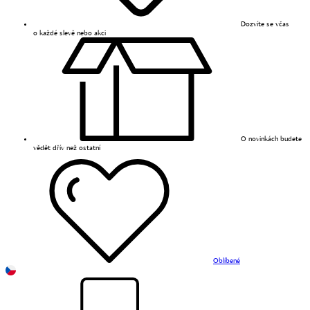
Dozvíte se včas
o každé slevě nebo akci
O novinkách budete
vědět dřív než ostatní
Oblíbené