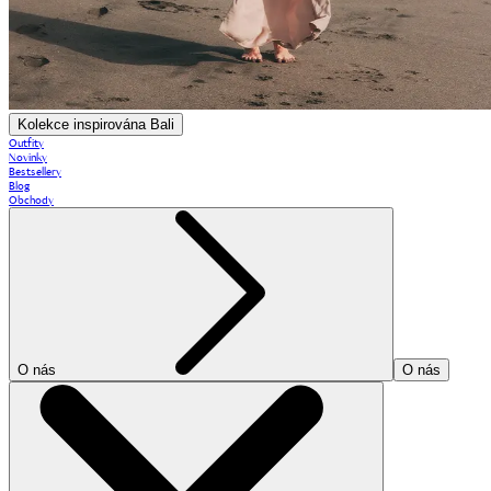
Kolekce inspirována Bali
Outfity
Novinky
Bestsellery
Blog
Obchody
O nás
O nás