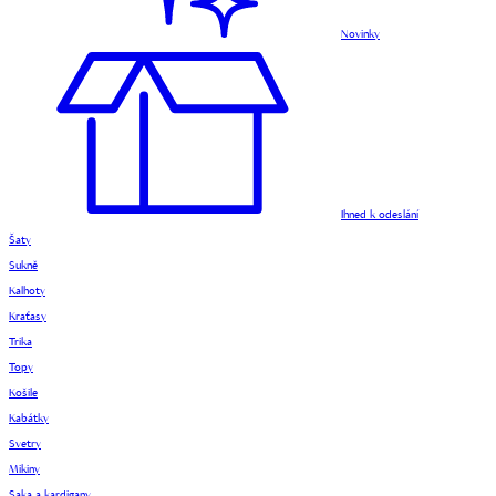
Novinky
Ihned k odeslání
Šaty
Sukně
Kalhoty
Kraťasy
Trika
Topy
Košile
Kabátky
Svetry
Mikiny
Saka a kardigany