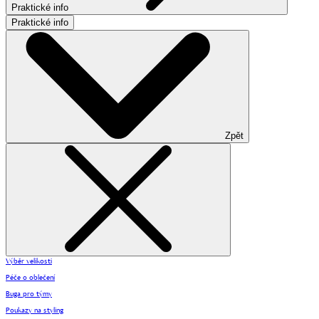
Praktické info
Praktické info
Zpět
Výběr velikosti
Péče o oblečení
Buga pro týmy
Poukazy na styling