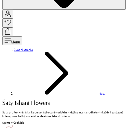
Menu
Úvodní stránka
Šaty
Šaty Ishani Flowers
Šaty pro bohyně. Ishani jsou sofistikovaně variabilní – dají se nosit s odhalenými zády i zavázané
kolem pasu. Lehký materiál je ideální na letní dovolenou.
Šijeme v Čechách