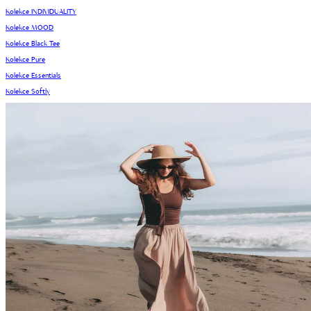
Kolekce INDIVIDUALITY
Kolekce MOOD
Kolekce Black Tee
Kolekce Pure
Kolekce Essentials
Kolekce Softly