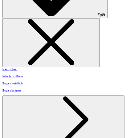
Zpět
Náš příběh
Kdo tvoří Bugu
Buga v médiích
Buga designer