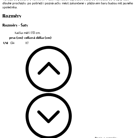
dlouhé procházky po pobřeží i poznávačky měst zakončené v plážovém baru budou mít jasného
společníka.
Rozměry
Rozměry - Šaty
Kačka měří 170 cm.
prsa
(cm)
celková délka
(cm)
UNI
134
117