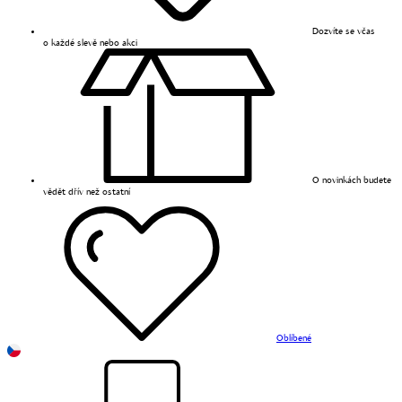
Dozvíte se včas
o každé slevě nebo akci
O novinkách budete
vědět dřív než ostatní
Oblíbené