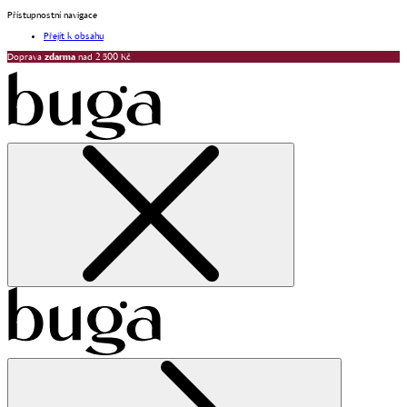
Přístupnostní navigace
Přejít k obsahu
Doprava
zdarma
nad 2 500 Kč