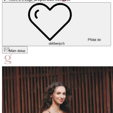
Přidat do
oblíbených
Mám dotaz