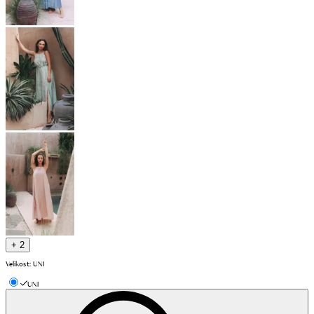
+ 2
Velikost
:
UNI
UNI