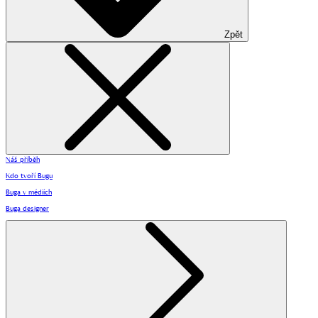
Zpět
Náš příběh
Kdo tvoří Bugu
Buga v médiích
Buga designer