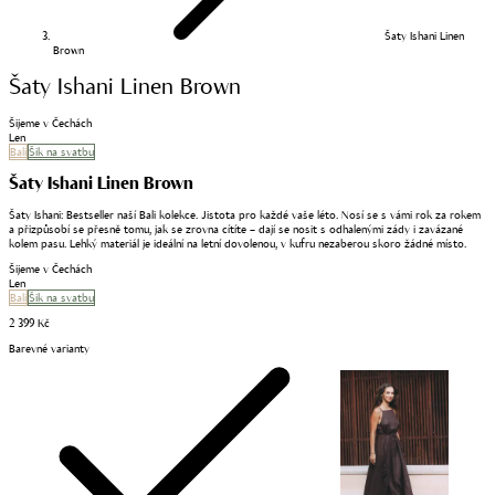
Šaty Ishani Linen
Brown
Šaty Ishani Linen Brown
Šijeme v Čechách
Len
Bali
Šik na svatbu
Šaty Ishani Linen Brown
Šaty Ishani: Bestseller naší Bali kolekce. Jistota pro každé vaše léto. Nosí se s vámi rok za rokem
a přizpůsobí se přesně tomu, jak se zrovna cítíte – dají se nosit s odhalenými zády i zavázané
kolem pasu. Lehký materiál je ideální na letní dovolenou, v kufru nezaberou skoro žádné místo.
Šijeme v Čechách
Len
Bali
Šik na svatbu
2 399 Kč
Barevné varianty