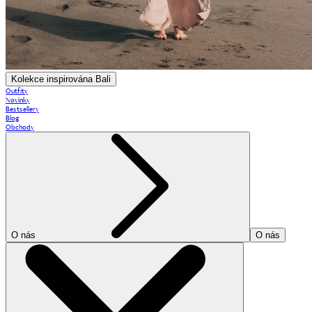
Kolekce inspirována Bali
Outfity
Novinky
Bestsellery
Blog
Obchody
O nás
O nás