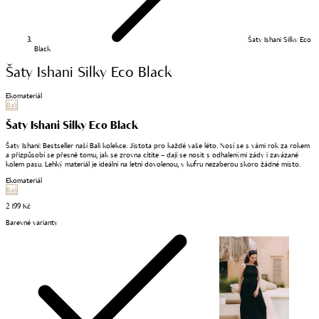
Šaty Ishani Silky Eco
Black
Šaty Ishani Silky Eco Black
Ekomateriál
Bali
Šaty Ishani Silky Eco Black
Šaty Ishani: Bestseller naší Bali kolekce. Jistota pro každé vaše léto. Nosí se s vámi rok za rokem
a přizpůsobí se přesně tomu, jak se zrovna cítíte – dají se nosit s odhalenými zády i zavázané
kolem pasu. Lehký materiál je ideální na letní dovolenou, v kufru nezaberou skoro žádné místo.
Ekomateriál
Bali
2 199 Kč
Barevné varianty