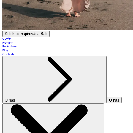
Kolekce inspirována Bali
Outfity
Novinky
Bestsellery
Blog
Obchody
O nás
O nás