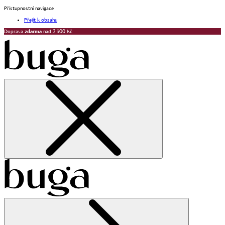
Přístupnostní navigace
Přejít k obsahu
Doprava
zdarma
nad 2 500 Kč