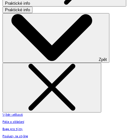
Praktické info
Praktické info
Zpět
Výběr velikosti
Péče o oblečení
Buga pro týmy
Poukazy na styling