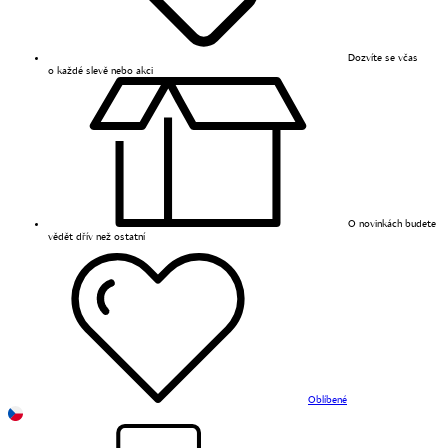
Dozvíte se včas
o každé slevě nebo akci
O novinkách budete
vědět dřív než ostatní
Oblíbené