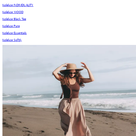
Kolekce INDIVIDUALITY
Kolekce MOOD
Kolekce Black Tee
Kolekce Pure
Kolekce Essentials
Kolekce Softly