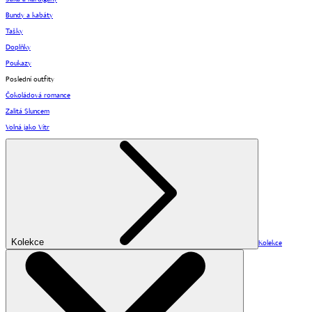
Bundy a kabáty
Tašky
Doplňky
Poukazy
Poslední outfity
Čokoládová romance
Zalitá Sluncem
Volná jako Vítr
Kolekce
Kolekce