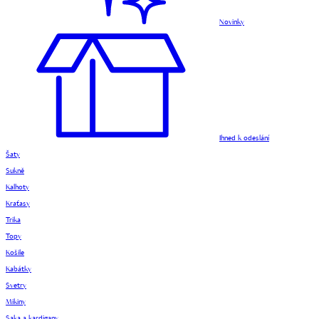
Novinky
Ihned k odeslání
Šaty
Sukně
Kalhoty
Kraťasy
Trika
Topy
Košile
Kabátky
Svetry
Mikiny
Saka a kardigany