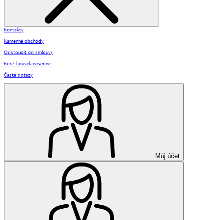
Kontakty
Kamenné obchody
Odstoupit od smlouvy
Když kousek nesedne
Časté dotazy
Můj účet