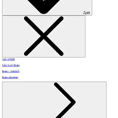
Zpět
Náš příběh
Kdo tvoří Bugu
Buga v médiích
Buga designer