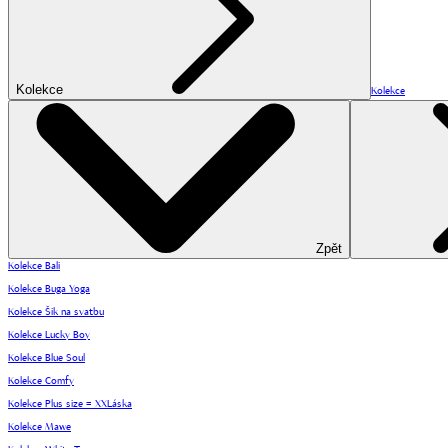
Kolekce
Kolekce
Zpět
Kolekce Bali
Kolekce Buga Yoga
Kolekce Šik na svatbu
Kolekce Lucky Boy
Kolekce Blue Soul
Kolekce Comfy
Kolekce Plus size = XXLáska
Kolekce Mawe