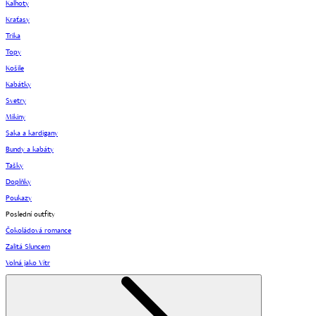
Kalhoty
Kraťasy
Trika
Topy
Košile
Kabátky
Svetry
Mikiny
Saka a kardigany
Bundy a kabáty
Tašky
Doplňky
Poukazy
Poslední outfity
Čokoládová romance
Zalitá Sluncem
Volná jako Vítr