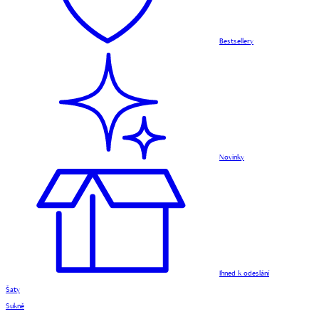
Bestsellery
Novinky
Ihned k odeslání
Šaty
Sukně