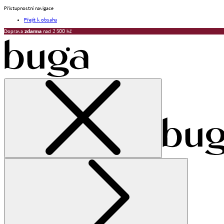
Přístupnostní navigace
Přejít k obsahu
Doprava
zdarma
nad 2 500 Kč