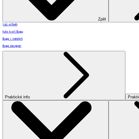
Zpět
Náš příběh
Kdo tvoří Bugu
Buga v médiích
Buga designer
Praktické info
Prakti