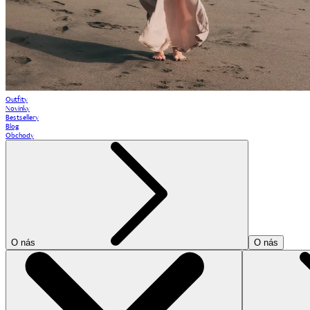
Outfity
Novinky
Bestsellery
Blog
Obchody
O nás
O nás