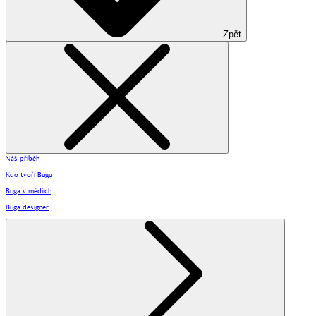
Zpět
Náš příběh
Kdo tvoří Bugu
Buga v médiích
Buga designer