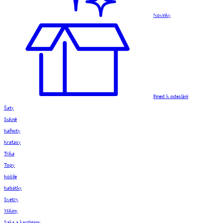
Novinky
Ihned k odeslání
Šaty
Sukně
Kalhoty
Kraťasy
Trika
Topy
Košile
Kabátky
Svetry
Mikiny
Saka a kardigany