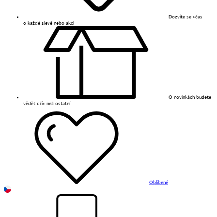
Dozvíte se včas
o každé slevě nebo akci
O novinkách budete
vědět dřív než ostatní
Oblíbené