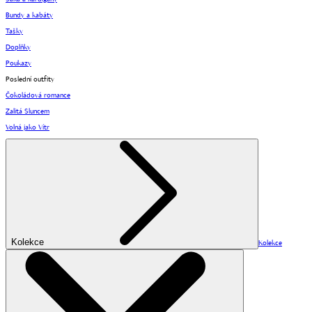
Bundy a kabáty
Tašky
Doplňky
Poukazy
Poslední outfity
Čokoládová romance
Zalitá Sluncem
Volná jako Vítr
Kolekce
Kolekce