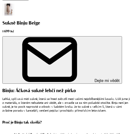
Sukně Binju Beige
1 699 Kč
Dejte mi vědět
Binju: Áčková sukně lehčí než pírko
Lehká, splývavá midi sukně, která se hned zabydlí mezi vašimi nejoblíbenějšími kousky. Ušili jsme ji
z materiálu, o kterém nebudete ani vědět, ale v zrcadle se za ním pokaždé otočíte. Binju není jen
sukně, je to pocit naprosté svobody v každém kroku. Je to sukně s velkým S, která s vámi
zvládne poradu v kanceláři, venčení pejska i procházky přímořským letoviskem.
Proč je Binju tak skvělá?