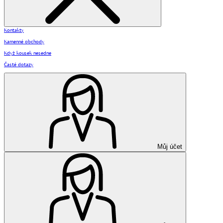
Kontakty
Kamenné obchody
Když kousek nesedne
Časté dotazy
Můj účet