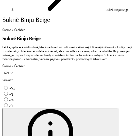
Sukně Binju Beige
Sukně Binju Beige
Šijeme v Čechách
Sukně Binju Beige
Lehká, splývavá midi sukně, která se hned zabydlí mezi vašimi nejoblíbenějšími kousky. Ušili jsme ji
z materiálu, o kterém nebudete ani vědět, ale v zrcadle se za ním pokaždé otočíte. Binju není jen
sukně, je to pocit naprosté svobody v každém kroku. Je to sukně s velkým S, která s vámi
zvládne poradu v kanceláři, venčení pejska i procházky přímořským letoviskem.
Šijeme v Čechách
1 699 Kč
Velikost
:
XS
S
M
L