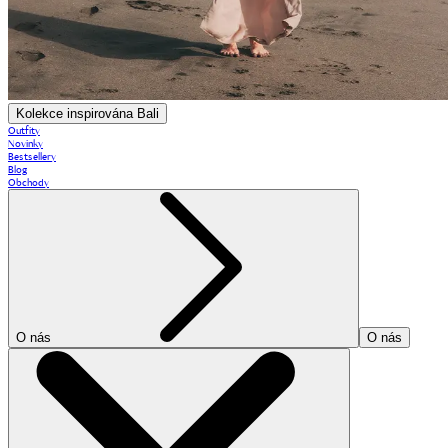
Kolekce inspirována Bali
Outfity
Novinky
Bestsellery
Blog
Obchody
O nás
O nás