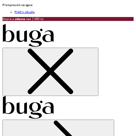
Přístupnostní navigace
Přejít k obsahu
Doprava
zdarma
nad 2 500 Kč