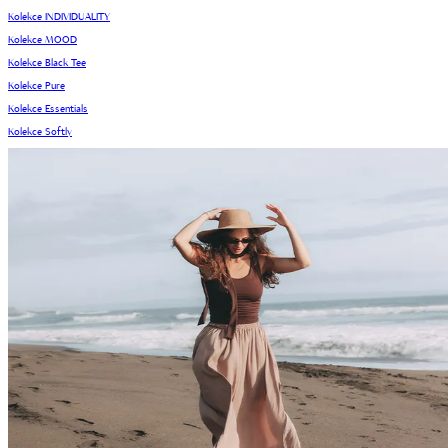
Kolekce INDIVIDUALITY
Kolekce MOOD
Kolekce Black Tee
Kolekce Pure
Kolekce Essentials
Kolekce Softly