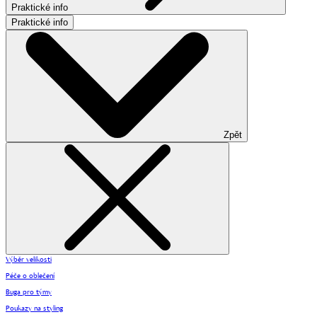
Praktické info
Praktické info
Zpět
Výběr velikosti
Péče o oblečení
Buga pro týmy
Poukazy na styling