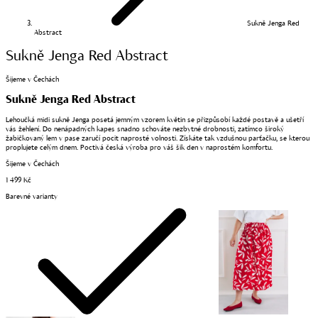
Sukně Jenga Red
Abstract
Sukně Jenga Red Abstract
Šijeme v Čechách
Sukně Jenga Red Abstract
Lehoučká midi sukně Jenga posetá jemným vzorem květin se přizpůsobí každé postavě a ušetří
vás žehlení. Do nenápadných kapes snadno schováte nezbytné drobnosti, zatímco široký
žabičkovaný lem v pase zaručí pocit naprosté volnosti. Získáte tak vzdušnou parťačku, se kterou
proplujete celým dnem. Poctivá česká výroba pro váš šik den v naprostém komfortu.
Šijeme v Čechách
1 499 Kč
Barevné varianty