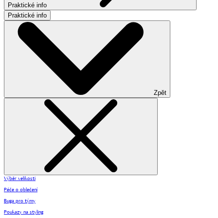
Praktické info
Praktické info
Zpět
Výběr velikosti
Péče o oblečení
Buga pro týmy
Poukazy na styling