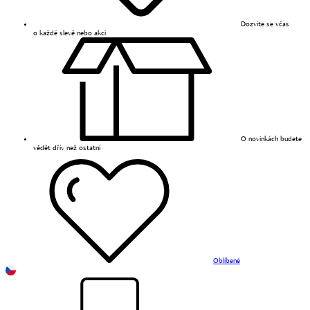
Dozvíte se včas
o každé slevě nebo akci
O novinkách budete
vědět dřív než ostatní
Oblíbené