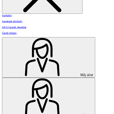
Kontakty
Kamenné obchody
Když kousek nesedne
Časté dotazy
Můj účet