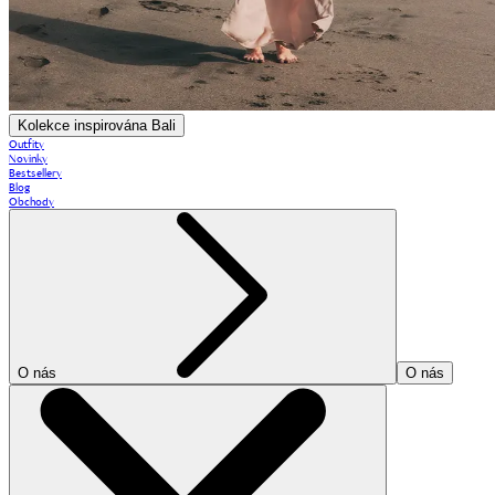
Kolekce inspirována Bali
Outfity
Novinky
Bestsellery
Blog
Obchody
O nás
O nás