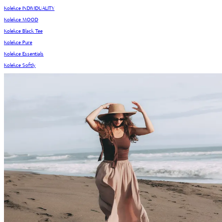
Kolekce INDIVIDUALITY
Kolekce MOOD
Kolekce Black Tee
Kolekce Pure
Kolekce Essentials
Kolekce Softly