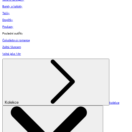
Bundy a kabáty
Tašky
Doplňky
Poukazy
Poslední outfity
Čokoládová romance
Zalitá Sluncem
Volná jako Vítr
Kolekce
Kolekce