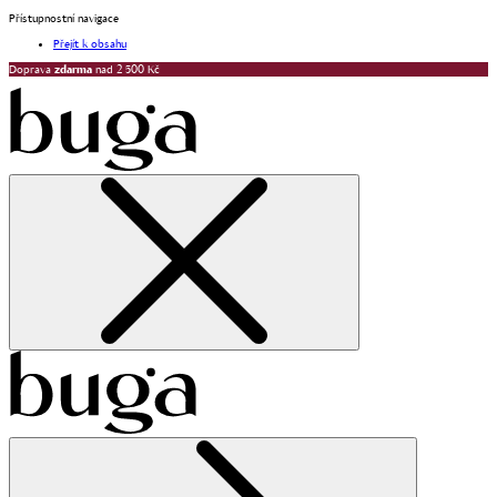
Přístupnostní navigace
Přejít k obsahu
Doprava
zdarma
nad 2 500 Kč