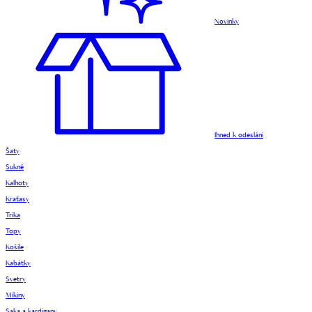
Novinky
Ihned k odeslání
Šaty
Sukně
Kalhoty
Kraťasy
Trika
Topy
Košile
Kabátky
Svetry
Mikiny
Saka a kardigany