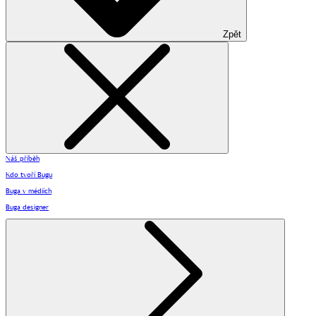
Zpět
Náš příběh
Kdo tvoří Bugu
Buga v médiích
Buga designer