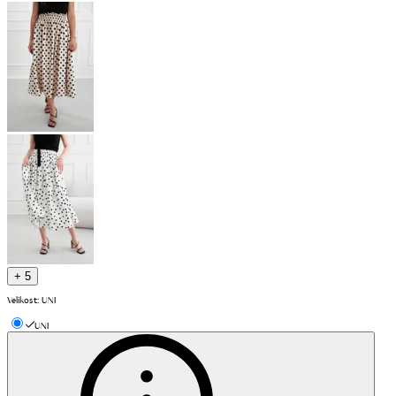
+ 5
Velikost
:
UNI
UNI