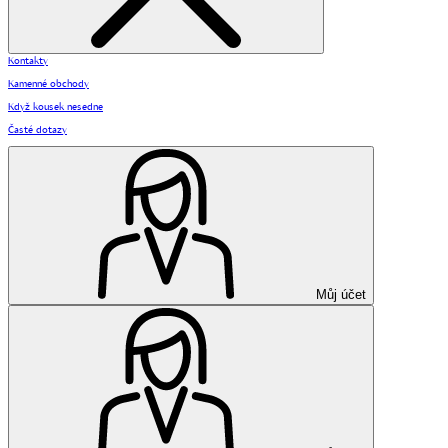
Kontakty
Kamenné obchody
Když kousek nesedne
Časté dotazy
Můj účet