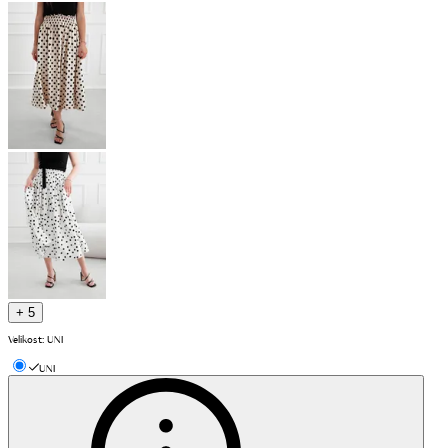
+ 5
Velikost
:
UNI
UNI