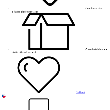
Dozvíte se včas
o každé slevě nebo akci
O novinkách budete
vědět dřív než ostatní
Oblíbené