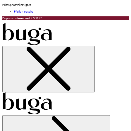
Přístupnostní navigace
Přejít k obsahu
Doprava
zdarma
nad 2 500 Kč