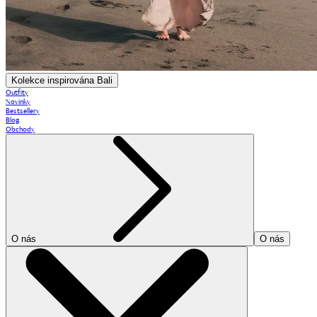
Kolekce inspirována Bali
Outfity
Novinky
Bestsellery
Blog
Obchody
O nás
O nás