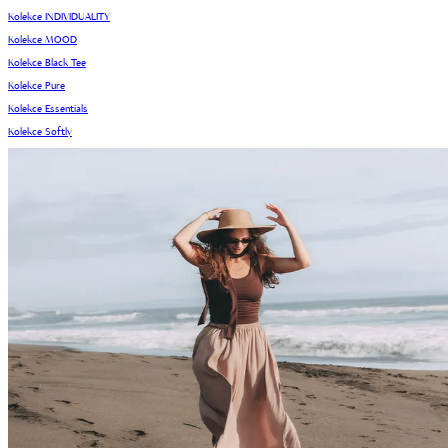
Kolekce INDIVIDUALITY
Kolekce MOOD
Kolekce Black Tee
Kolekce Pure
Kolekce Essentials
Kolekce Softly