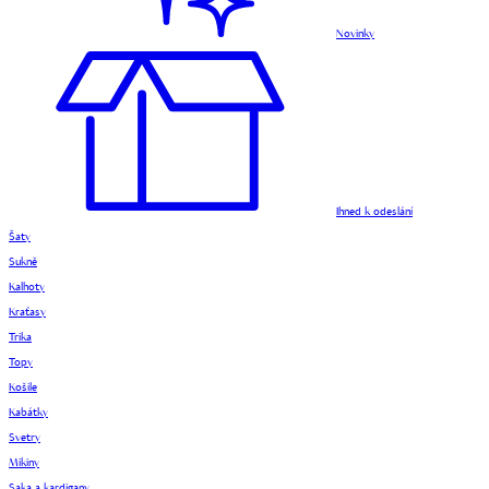
Novinky
Ihned k odeslání
Šaty
Sukně
Kalhoty
Kraťasy
Trika
Topy
Košile
Kabátky
Svetry
Mikiny
Saka a kardigany