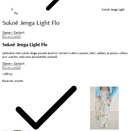
Sukně Jenga Light
Flo
Sukně Jenga Light Flo
Šijeme v Čechách
Šik na svatbu
Sukně Jenga Light Flo
Lehoučká midi sukně Jenga posetá jemným vzorem květin a pasem, který netlačí, je jasnou volbou
pro všechny milovnice absolutního pohodlí.
Šijeme v Čechách
Šik na svatbu
1 599 Kč
Barevné varianty