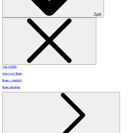
Zpět
Náš příběh
Kdo tvoří Bugu
Buga v médiích
Buga designer