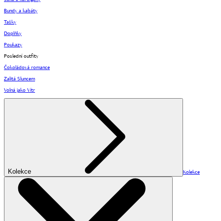
Bundy a kabáty
Tašky
Doplňky
Poukazy
Poslední outfity
Čokoládová romance
Zalitá Sluncem
Volná jako Vítr
Kolekce
Kolekce