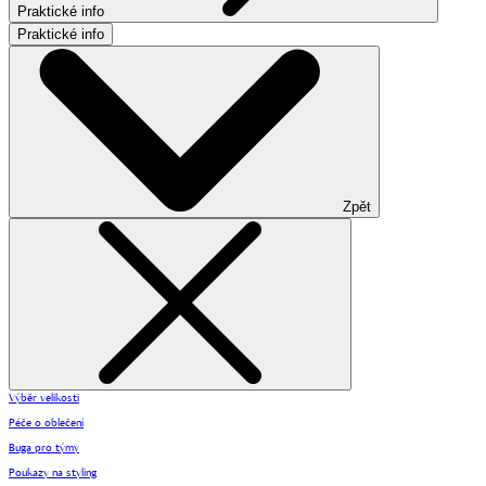
Praktické info
Praktické info
Zpět
Výběr velikosti
Péče o oblečení
Buga pro týmy
Poukazy na styling