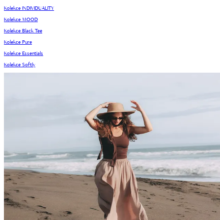
Kolekce INDIVIDUALITY
Kolekce MOOD
Kolekce Black Tee
Kolekce Pure
Kolekce Essentials
Kolekce Softly