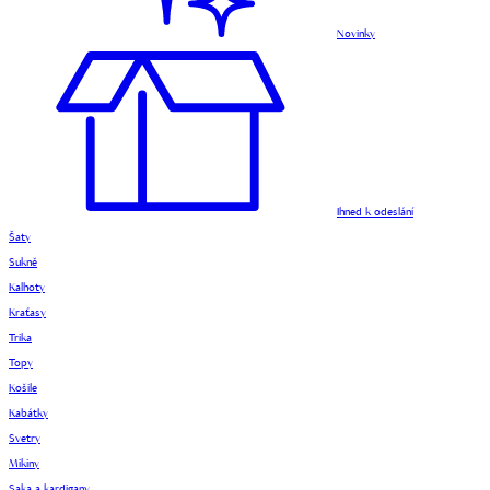
Novinky
Ihned k odeslání
Šaty
Sukně
Kalhoty
Kraťasy
Trika
Topy
Košile
Kabátky
Svetry
Mikiny
Saka a kardigany