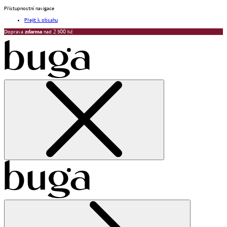
Přístupnostní navigace
Přejít k obsahu
Doprava
zdarma
nad 2 500 Kč