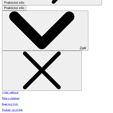
Praktické info
Praktické info
Zpět
Výběr velikosti
Péče o oblečení
Buga pro týmy
Poukazy na styling