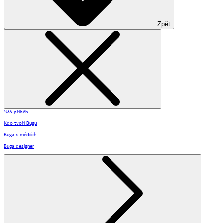
Zpět
Náš příběh
Kdo tvoří Bugu
Buga v médiích
Buga designer