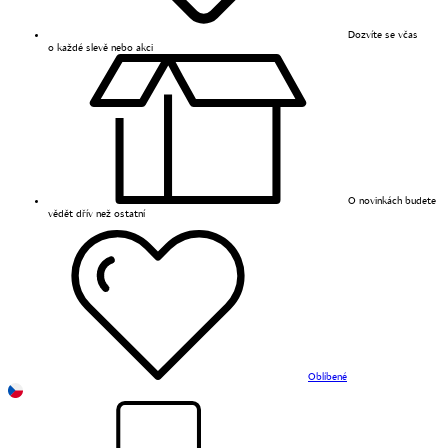
Dozvíte se včas
o každé slevě nebo akci
O novinkách budete
vědět dřív než ostatní
Oblíbené