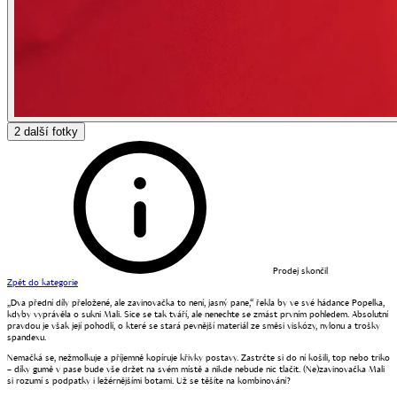
2
další fotky
Prodej skončil
Zpět do kategorie
„Dva přední díly přeložené, ale zavinovačka to není, jasný pane,“ řekla by ve své hádance Popelka,
kdyby vyprávěla o sukni Mali. Sice se tak tváří, ale nenechte se zmást prvním pohledem. Absolutní
pravdou je však její pohodlí, o které se stará pevnější materiál ze směsi viskózy, nylonu a trošky
spandexu.
Nemačká se, nežmolkuje a příjemně kopíruje křivky postavy. Zastrčte si do ní košili, top nebo triko
– díky gumě v pase bude vše držet na svém místě a nikde nebude nic tlačit. (Ne)zavinovačka Mali
si rozumí s podpatky i ležérnějšími botami. Už se těšíte na kombinování?