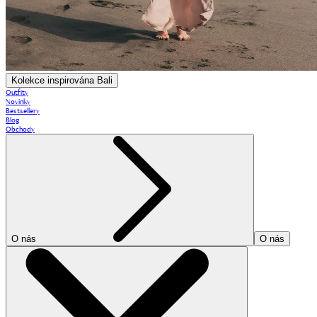
Kolekce inspirována Bali
Outfity
Novinky
Bestsellery
Blog
Obchody
O nás
O nás