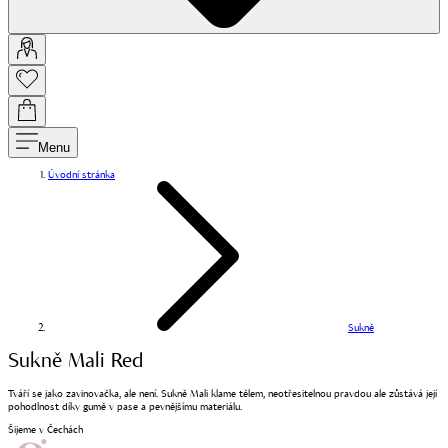
Menu
Úvodní stránka
Sukně
Sukně Mali Red
Tváří se jako zavinovačka, ale není. Sukně Mali klame tělem, neotřesitelnou pravdou ale zůstává její
pohodlnost díky gumě v pase a pevnějšímu materiálu.
Šijeme v Čechách