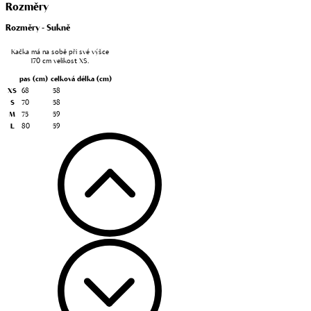
Rozměry
Rozměry - Sukně
Kačka má na sobě při své výšce
170 cm velikost XS.
pas
(cm)
celková délka
(cm)
XS
68
58
S
70
58
M
75
59
L
80
59