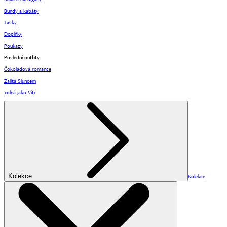
Bundy a kabáty
Tašky
Doplňky
Poukazy
Poslední outfity
Čokoládová romance
Zalitá Sluncem
Volná jako Vítr
Kolekce
Kolekce