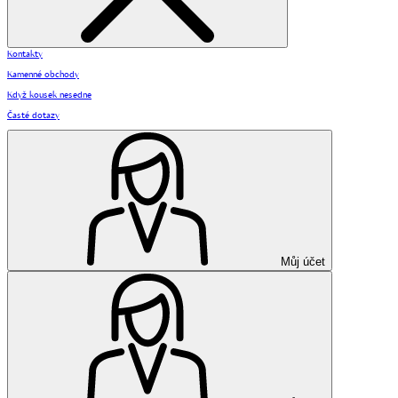
Kontakty
Kamenné obchody
Když kousek nesedne
Časté dotazy
Můj účet