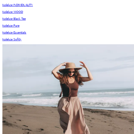
Kolekce INDIVIDUALITY
Kolekce MOOD
Kolekce Black Tee
Kolekce Pure
Kolekce Essentials
Kolekce Softly