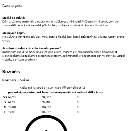
Často se ptáte
Mačká se sukně?
Díky pružnému materiálu s elastanem je mačkavost minimální! Můžete si v ní sedět celý den
v kanceláři nebo ji mít na sobě při dlouhé procházce a sukně si i tak udrží svůj tvar.
Má nějaké kapsy?
Ne, sukně je navržena tak, aby měla čisté a hladké linie, které zdůrazní vaši siluetu. Kapsy proto
chybí.
Je sukně vhodná i do chladnějšího počasí?
Rozhodně! I když se hodí skvěle na jaro a léto, můžete ji v chladnějších dnech kombinovat
s punčochami, kozačkami a pleteným svetrem. Její materiál je dostatečně pevný, aby vás udržel
v teple, a přitom prodyšný.
Rozměry
Rozměry - Sukně
Kačka má na sobě při své výšce 170 cm velikost XS.
pas
volně/napnuté (cm)
boky
volně/napnuté(cm)
celková délka
(cm)
XS
62/70
94/102
88
S
67/75
99/107
88
M
72/80
104/112
88
L
77/85
109/117
88