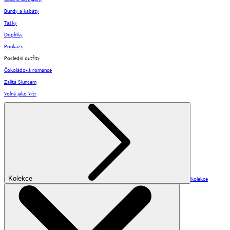
Bundy a kabáty
Tašky
Doplňky
Poukazy
Poslední outfity
Čokoládová romance
Zalitá Sluncem
Volná jako Vítr
Kolekce
Kolekce