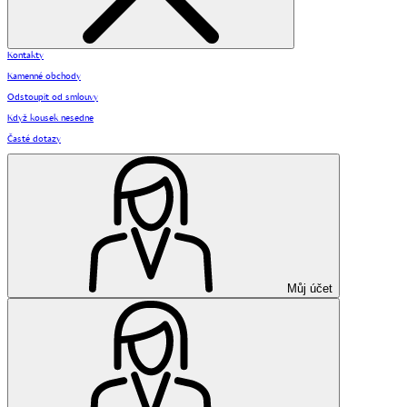
Kontakty
Kamenné obchody
Odstoupit od smlouvy
Když kousek nesedne
Časté dotazy
Můj účet