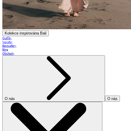
Kolekce inspirována Bali
Outfity
Novinky
Bestsellery
Blog
Obchody
O nás
O nás