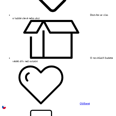
Dozvíte se včas
o každé slevě nebo akci
O novinkách budete
vědět dřív než ostatní
Oblíbené