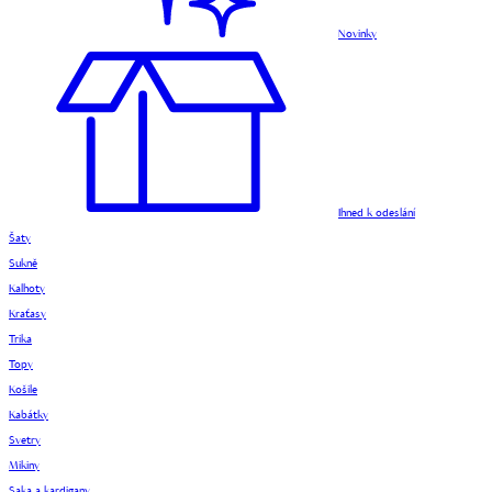
Novinky
Ihned k odeslání
Šaty
Sukně
Kalhoty
Kraťasy
Trika
Topy
Košile
Kabátky
Svetry
Mikiny
Saka a kardigany