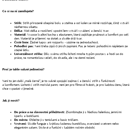
Co si na ní zamilujete?
Střih:
Střih přirozeně obepíná boky a stehna a od kolen se mírně rozšiřuje, čímž vytváří
nádhernou siluetu.
Délka:
Midi délka a rozšířený spodní lem vytváří vyvážený a ženský tvar.
Materiál:
Vysoce kvalitní bavlna s elastanem, která zajišťuje pružnost a komfort po celý
den. Materiál je příjemný na dotek a skvěle drží tvar.
Čisté linie:
Žádné kapsy ani rozparky - sázíme na jednoduchost.
Pohodlný pas:
Není třeba zipů či jiných zapínání. Pas je řešený pohodlným nápletem ze
stejné látky.
Univerzálnost střihu:
Díky svému střihu lichotí mnoha typům postavy a hodí se do
práce, na romantickou večeři, do divadla, ale i na denní nošení.
Proč je tahle sukně jedinečná?
Není to jen další „malá černá“, je to sukně spojující zajímavý a ženský střih s funkčností
a komfortem. Lichotivý střih mořské panny není jen pro filmové hvězdy, je pro každou ženu, která
chce vypadat výjimečně.
Jak ji nosit?
Do práce a na slavnostní příležitosti:
Zkombinujte ji s hladkou halenkou, jemnými
šperky a lodičkami.
Do města:
Oblečte ji s teniskami a basic tričkem.
Vrstvení:
Skvěle funguje s krátkou koženou bundičkou, oversized svetrem nebo
elegantním sakem. Stylové a funkční v každém ročním období.