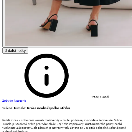
3
další fotky
Prodej skončil
Zpět do kategorie
Sukně Tumelo: Krása neobyčejného střihu
Každá z nás v sobě nosí kousek mořské víly – touhu po kráse, svobodě a ženské síle. Sukně
Tumelo je stvořená právě pro tyhle chvíle. Její střih inspirovaný siluetou mořské panny nechá
vyniknout vaši postavu, ale zároveň je navržený tak, abyste se v ní cítila pohodlně, sebevědomě
a absolutně božsky.