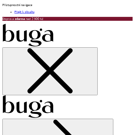
Přístupnostní navigace
Přejít k obsahu
Doprava
zdarma
nad 2 500 Kč