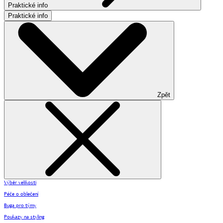
Praktické info
Praktické info
Zpět
Výběr velikosti
Péče o oblečení
Buga pro týmy
Poukazy na styling