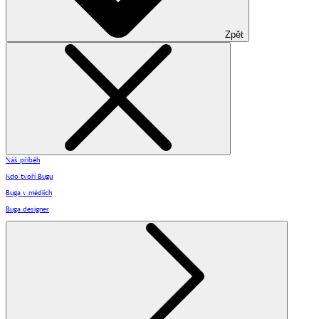
Zpět
Náš příběh
Kdo tvoří Bugu
Buga v médiích
Buga designer