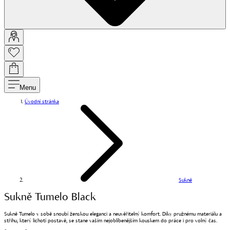
Menu
Úvodní stránka
Sukně
Sukně Tumelo Black
Sukně Tumelo v sobě snoubí ženskou eleganci a neuvěřitelný komfort. Díky pružnému materiálu a
střihu, který lichotí postavě, se stane vaším nejoblíbenějším kouskem do práce i pro volný čas.