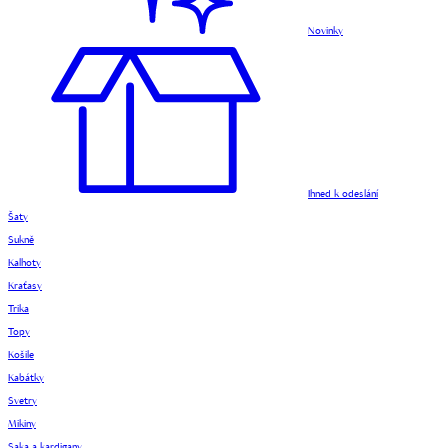
Novinky
Ihned k odeslání
Šaty
Sukně
Kalhoty
Kraťasy
Trika
Topy
Košile
Kabátky
Svetry
Mikiny
Saka a kardigany