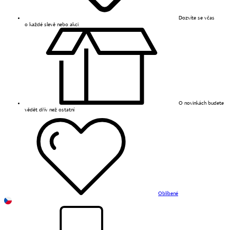
Dozvíte se včas
o každé slevě nebo akci
O novinkách budete
vědět dřív než ostatní
Oblíbené