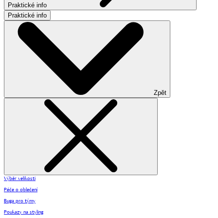
Praktické info
Praktické info
Zpět
Výběr velikosti
Péče o oblečení
Buga pro týmy
Poukazy na styling