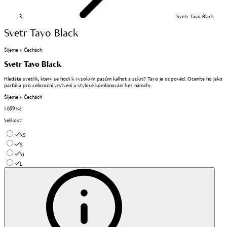
Svetr Tayo Black
Svetr Tayo Black
Šijeme v Čechách
Svetr Tayo Black
Hledáte svetřík, který se hodí k vysokým pasům kalhot a sukní? Tayo je odpověď. Oceníte ho jako
parťáka pro celoroční vrstvení a stylové kombinování bez námahy.
Šijeme v Čechách
1 699 Kč
Velikost
:
XS
S
M
L