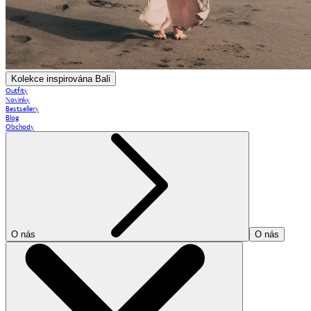
Kolekce inspirována Bali
Outfity
Novinky
Bestsellery
Blog
Obchody
O nás
O nás