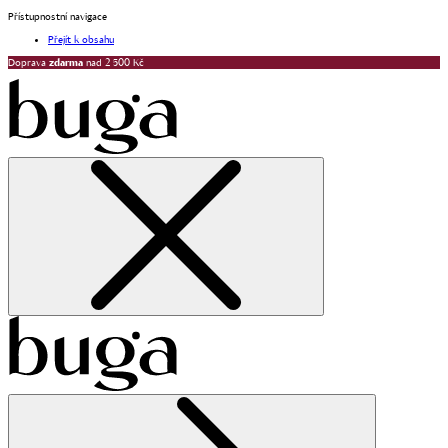
Přístupnostní navigace
Přejít k obsahu
Doprava
zdarma
nad 2 500 Kč