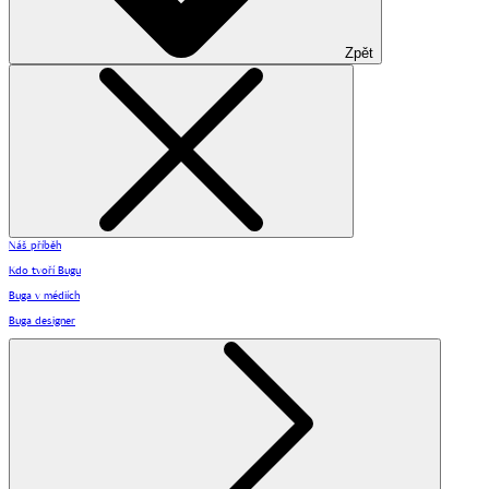
Zpět
Náš příběh
Kdo tvoří Bugu
Buga v médiích
Buga designer