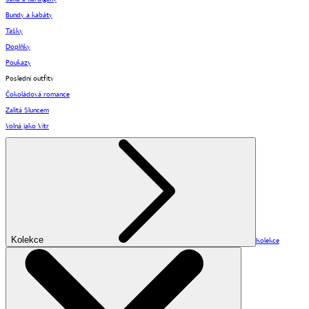
Bundy a kabáty
Tašky
Doplňky
Poukazy
Poslední outfity
Čokoládová romance
Zalitá Sluncem
Volná jako Vítr
Kolekce
Kolekce