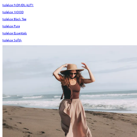
Kolekce INDIVIDUALITY
Kolekce MOOD
Kolekce Black Tee
Kolekce Pure
Kolekce Essentials
Kolekce Softly