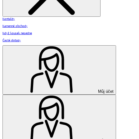
Kontakty
Kamenné obchody
Když kousek nesedne
Časté dotazy
Můj účet