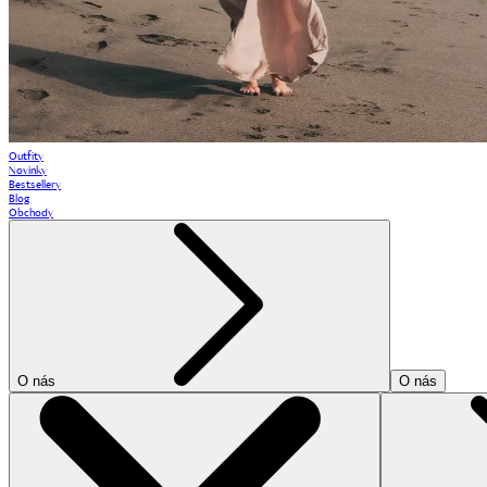
Outfity
Novinky
Bestsellery
Blog
Obchody
O nás
O nás