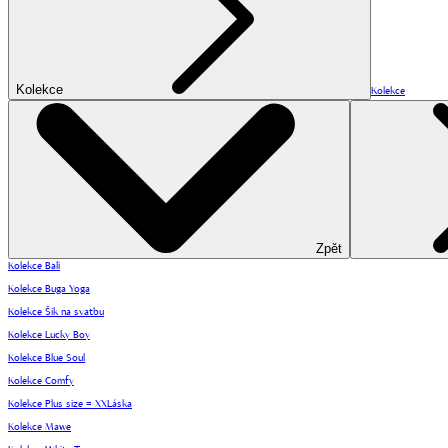
Kolekce
Kolekce
Zpět
Kolekce Bali
Kolekce Buga Yoga
Kolekce Šik na svatbu
Kolekce Lucky Boy
Kolekce Blue Soul
Kolekce Comfy
Kolekce Plus size = XXLáska
Kolekce Mawe