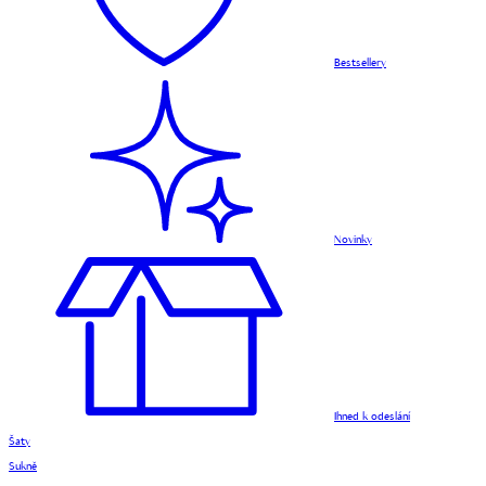
Bestsellery
Novinky
Ihned k odeslání
Šaty
Sukně