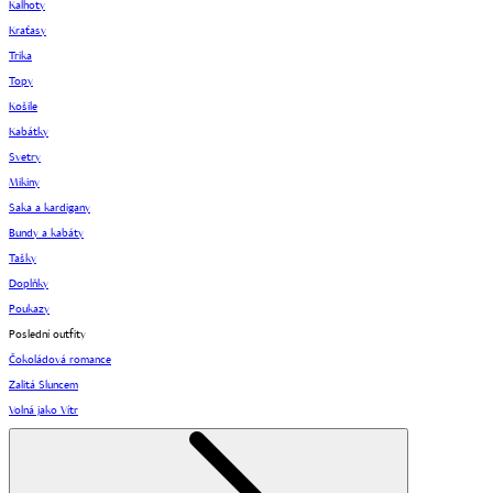
Kalhoty
Kraťasy
Trika
Topy
Košile
Kabátky
Svetry
Mikiny
Saka a kardigany
Bundy a kabáty
Tašky
Doplňky
Poukazy
Poslední outfity
Čokoládová romance
Zalitá Sluncem
Volná jako Vítr