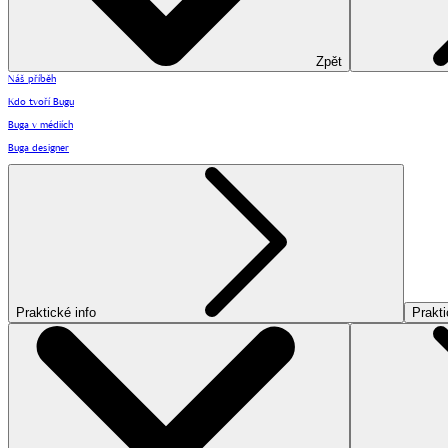
Zpět
Náš příběh
Kdo tvoří Bugu
Buga v médiích
Buga designer
Praktické info
Prakti