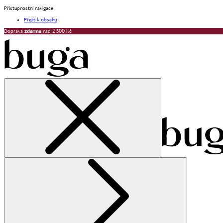
Přístupnostní navigace
Přejít k obsahu
Doprava
zdarma
nad 2 500 Kč