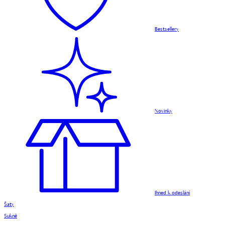
Bestsellery
Novinky
Ihned k odeslání
Šaty
Sukně