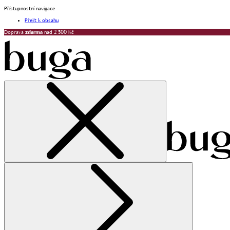
Přístupnostní navigace
Přejít k obsahu
Doprava
zdarma
nad 2 500 Kč