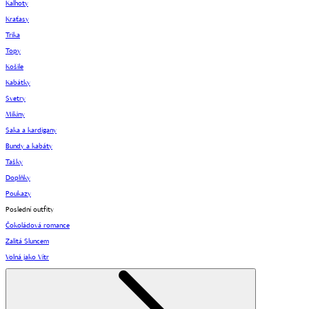
Kalhoty
Kraťasy
Trika
Topy
Košile
Kabátky
Svetry
Mikiny
Saka a kardigany
Bundy a kabáty
Tašky
Doplňky
Poukazy
Poslední outfity
Čokoládová romance
Zalitá Sluncem
Volná jako Vítr