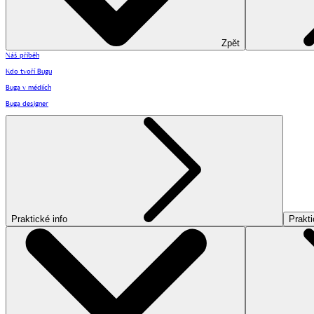
Zpět
Náš příběh
Kdo tvoří Bugu
Buga v médiích
Buga designer
Praktické info
Prakti