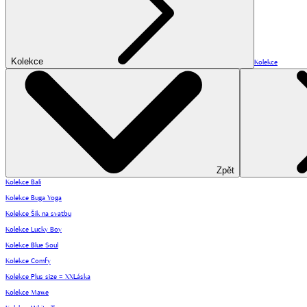
Kolekce
Kolekce
Zpět
Kolekce Bali
Kolekce Buga Yoga
Kolekce Šik na svatbu
Kolekce Lucky Boy
Kolekce Blue Soul
Kolekce Comfy
Kolekce Plus size = XXLáska
Kolekce Mawe