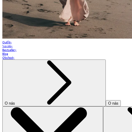
Outfity
Novinky
Bestsellery
Blog
Obchody
O nás
O nás