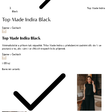
Top Made Indira
Black
Top Made Indira Black
Šijeme v Čechách
Bali
Top Made Indira Black
Minimalistické a přitom tak nápadité. Triko Made Indira s přeloženými zadními díly do V se
postará o to, aby vám i ve vlhkých tropech bylo příjemně.
Šijeme v Čechách
Bali
1 199 Kč
Barevné varianty