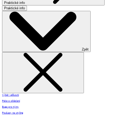
Praktické info
Praktické info
Zpět
Výběr velikosti
Péče o oblečení
Buga pro týmy
Poukazy na styling