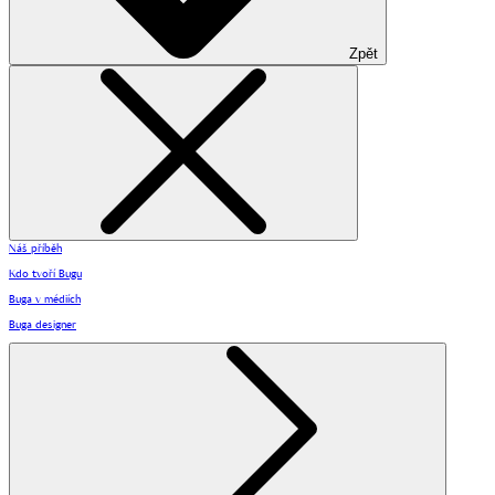
Zpět
Náš příběh
Kdo tvoří Bugu
Buga v médiích
Buga designer