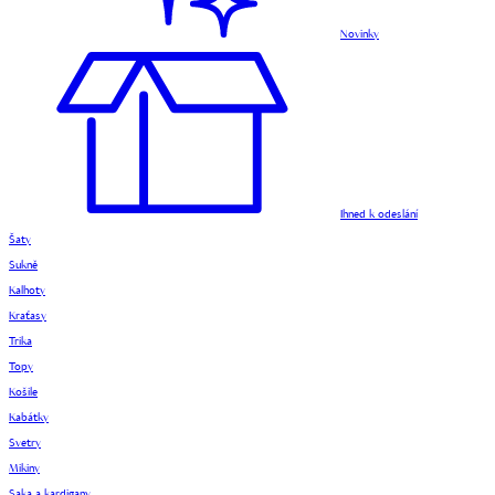
Novinky
Ihned k odeslání
Šaty
Sukně
Kalhoty
Kraťasy
Trika
Topy
Košile
Kabátky
Svetry
Mikiny
Saka a kardigany