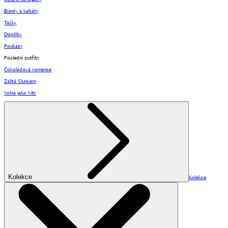
Bundy a kabáty
Tašky
Doplňky
Poukazy
Poslední outfity
Čokoládová romance
Zalitá Sluncem
Volná jako Vítr
Kolekce
Kolekce