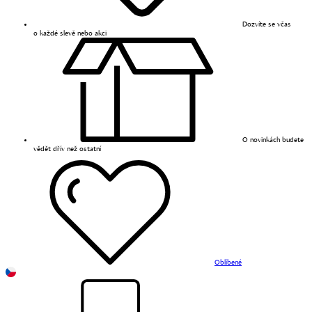
Dozvíte se včas
o každé slevě nebo akci
O novinkách budete
vědět dřív než ostatní
Oblíbené