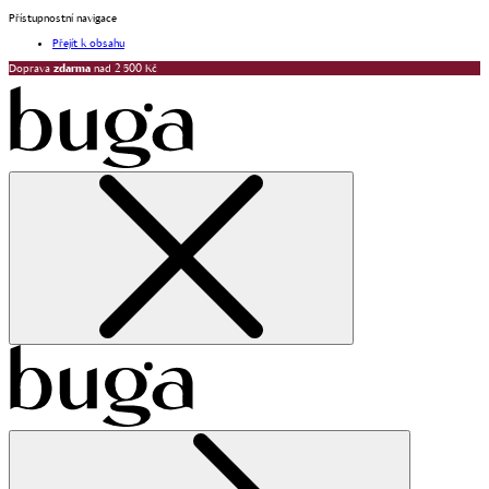
Přístupnostní navigace
Přejít k obsahu
Doprava
zdarma
nad 2 500 Kč