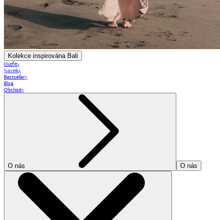
Kolekce inspirována Bali
Outfity
Novinky
Bestsellery
Blog
Obchody
O nás
O nás