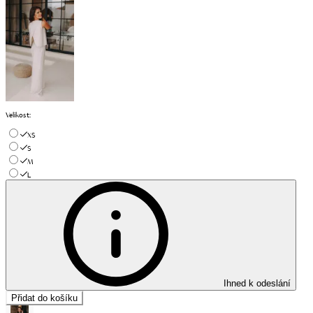
Velikost
:
XS
S
M
L
Ihned k odeslání
Přidat do košíku