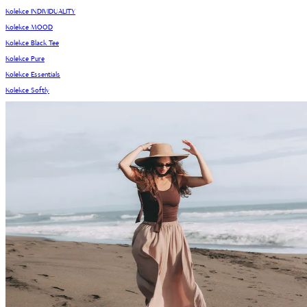
Kolekce INDIVIDUALITY
Kolekce MOOD
Kolekce Black Tee
Kolekce Pure
Kolekce Essentials
Kolekce Softly