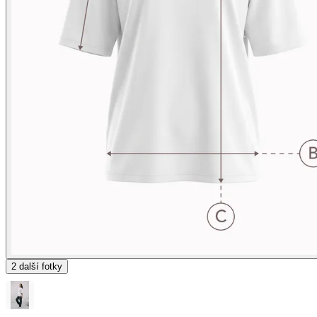
2
další fotky