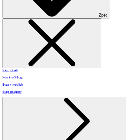
Zpět
Náš příběh
Kdo tvoří Bugu
Buga v médiích
Buga designer