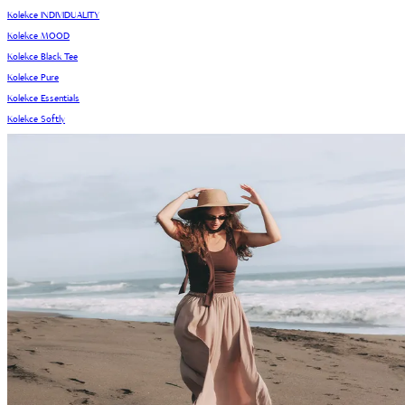
Kolekce INDIVIDUALITY
Kolekce MOOD
Kolekce Black Tee
Kolekce Pure
Kolekce Essentials
Kolekce Softly