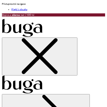
Přístupnostní navigace
Přejít k obsahu
Doprava
zdarma
nad 2 500 Kč