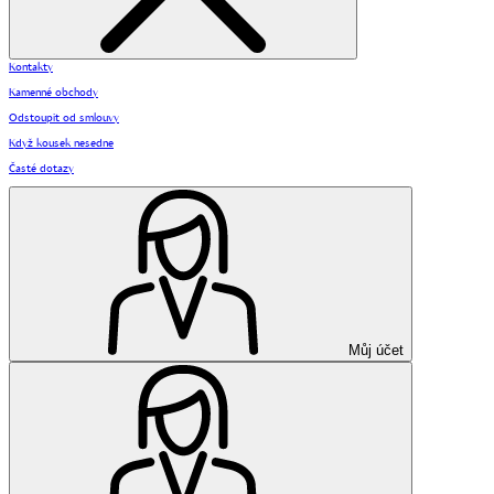
Kontakty
Kamenné obchody
Odstoupit od smlouvy
Když kousek nesedne
Časté dotazy
Můj účet