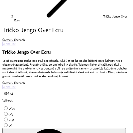
Tričko Jengo Over
Ecru
Tričko Jengo Over Ecru
Šijeme v Čechách
White Tee
Tričko Jengo Over Ecru
Volné oversized tričko pro styl bez námahy. Sluší, ať už ho nosíte ležérně přes kalhoty, nebo
elegantně zastrčené. Prostě tričko, co umí obojí. A skvěle. Tajemství jeho přitažlivosti tkví v
mistrovské hře s objemem. Nespoutaný střih se sníženými rameny propůjčuje každému pohybu
nonšalantní lehkost, kterou dokonale balancuje zeštíhlující efekt rukávů nad lokty. Díky prémiové
gramáži materiálu navíc získáváte nezdolný kousek.
Šijeme v Čechách
White Tee
1 099 Kč
Velikost
:
XS
S
M
L