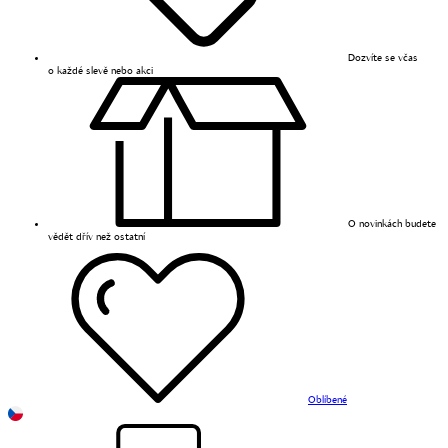
Dozvíte se včas
o každé slevě nebo akci
O novinkách budete
vědět dřív než ostatní
Oblíbené