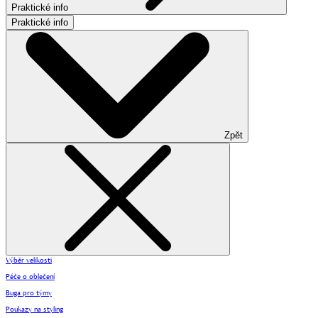
Praktické info
Praktické info
Zpět
Výběr velikosti
Péče o oblečení
Buga pro týmy
Poukazy na styling