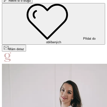
Řekni si o Bugu
Přidat do
oblíbených
Mám dotaz