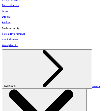
Bundy a kabáty
Tašky
Doplňky
Poukazy
Poslední outfity
Čokoládová romance
Zalitá Sluncem
Volná jako Vítr
Kolekce
Kolekce