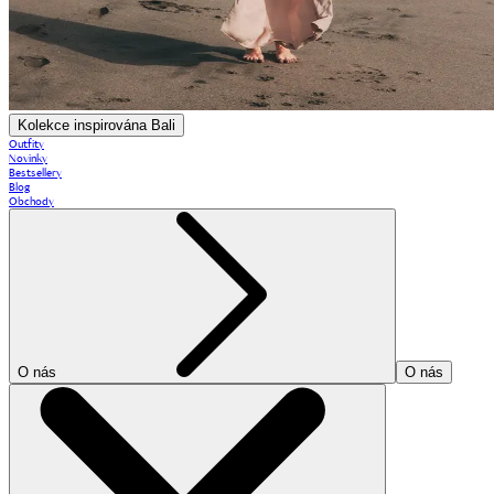
Kolekce inspirována Bali
Outfity
Novinky
Bestsellery
Blog
Obchody
O nás
O nás