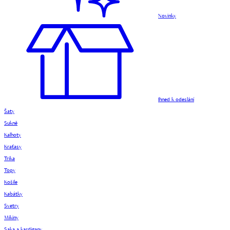
Novinky
Ihned k odeslání
Šaty
Sukně
Kalhoty
Kraťasy
Trika
Topy
Košile
Kabátky
Svetry
Mikiny
Saka a kardigany