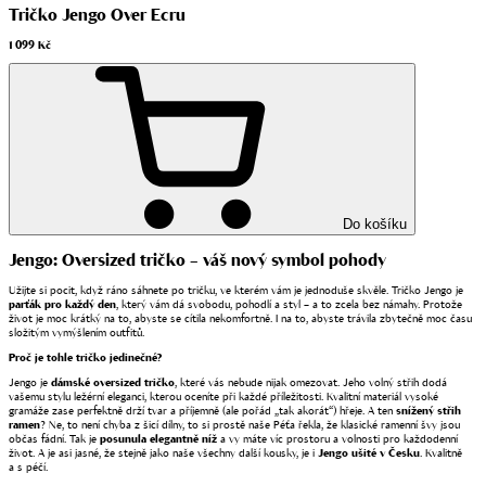
Tričko Jengo Over Ecru
1 099 Kč
Do košíku
Jengo: Oversized tričko – váš nový symbol pohody
Užijte si pocit, když ráno sáhnete po tričku, ve kterém vám je jednoduše skvěle. Tričko Jengo je
parťák pro každý den
, který vám dá svobodu, pohodlí a styl – a to zcela bez námahy. Protože
život je moc krátký na to, abyste se cítila nekomfortně. I na to, abyste trávila zbytečně moc času
složitým vymýšlením outfitů.
Proč je tohle tričko jedinečné?
Jengo je
dámské oversized tričko
, které vás nebude nijak omezovat. Jeho volný střih dodá
vašemu stylu ležérní eleganci, kterou oceníte při každé příležitosti. Kvalitní materiál vysoké
gramáže zase perfektně drží tvar a příjemně (ale pořád „tak akorát“) hřeje. A ten
snížený střih
ramen
? Ne, to není chyba z šicí dílny, to si prostě naše Péťa řekla, že klasické ramenní švy jsou
občas fádní. Tak je
posunula elegantně níž
a vy máte víc prostoru a volnosti pro každodenní
život. A je asi jasné, že stejně jako naše všechny další kousky, je i
Jengo ušité v Česku
. Kvalitně
a s péčí.