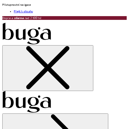
Přístupnostní navigace
Přejít k obsahu
Doprava
zdarma
nad 2 500 Kč