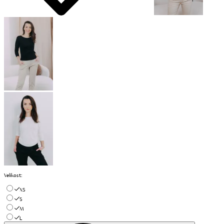
Velikost
:
XS
S
M
L