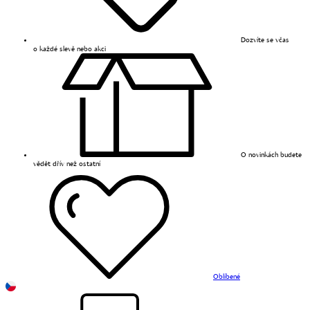
Dozvíte se včas
o každé slevě nebo akci
O novinkách budete
vědět dřív než ostatní
Oblíbené