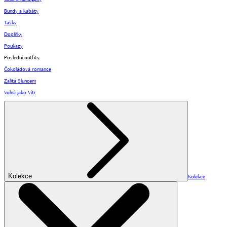
Bundy a kabáty
Tašky
Doplňky
Poukazy
Poslední outfity
Čokoládová romance
Zalitá Sluncem
Volná jako Vítr
Kolekce
Kolekce