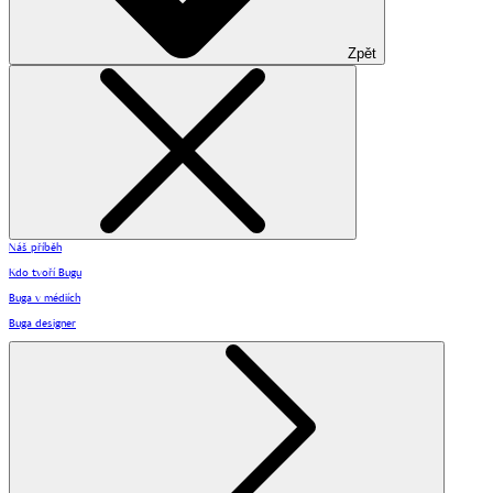
Zpět
Náš příběh
Kdo tvoří Bugu
Buga v médiích
Buga designer