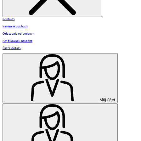
Kontakty
Kamenné obchody
Odstoupit od smlouvy
Když kousek nesedne
Časté dotazy
Můj účet