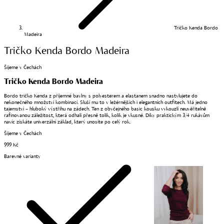
Tričko Kenda Bordo
Madeira
Tričko Kenda Bordo Madeira
Šijeme v Čechách
Tričko Kenda Bordo Madeira
Bordo tričko Kenda z příjemné bavlny s polyesterem a elastanem snadno nastylujete do
nekonečného množství kombinací. Sluší mu to v ležérnějších i elegantních outfitech. Má jedno
tajemství – hluboký výstřihu na zádech. Ten z obyčejného basic kousku vykouzlí neuvěřitelně
rafinovanou záležitost, která odhalí přesně tolik, kolik je vkusné. Díky praktickým 3/4 rukávům
navíc získáte univerzální základ, který unosíte po celý rok.
Šijeme v Čechách
999 Kč
Barevné varianty