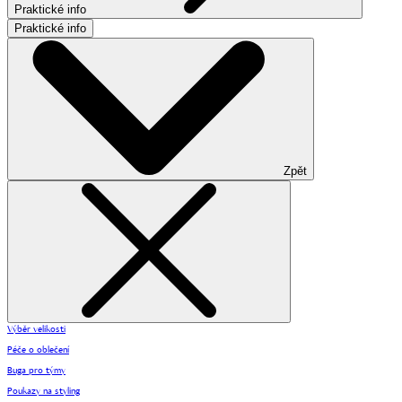
Praktické info
Praktické info
Zpět
Výběr velikosti
Péče o oblečení
Buga pro týmy
Poukazy na styling