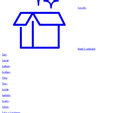
Novinky
Ihned k odeslání
Šaty
Sukně
Kalhoty
Kraťasy
Trika
Topy
Košile
Kabátky
Svetry
Mikiny
Saka a kardigany