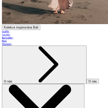
Kolekce inspirována Bali
Outfity
Novinky
Bestsellery
Blog
Obchody
O nás
O nás