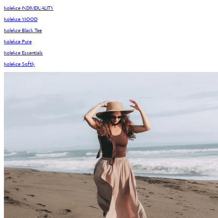
Kolekce INDIVIDUALITY
Kolekce MOOD
Kolekce Black Tee
Kolekce Pure
Kolekce Essentials
Kolekce Softly