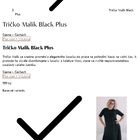
Tričko Malik Black
Plus
Tričko Malik Black Plus
Šijeme v Čechách
Plus size = XXLáska
Tričko Malik Black Plus
Tričko Malik se snadno promění z elegantního kousku do práce na pohodlný basic na volný čas. A
protože ho skvěle zkombinujete s kousky z kolekce Mosi, stane se rychle nepostradatelnou
součástí vašeho šatníku.
Šijeme v Čechách
Plus size = XXLáska
999 Kč
Barevné varianty