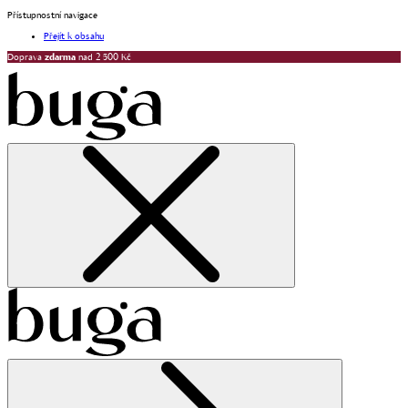
Přístupnostní navigace
Přejít k obsahu
Doprava
zdarma
nad 2 500 Kč