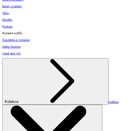
Bundy a kabáty
Tašky
Doplňky
Poukazy
Poslední outfity
Čokoládová romance
Zalitá Sluncem
Volná jako Vítr
Kolekce
Kolekce