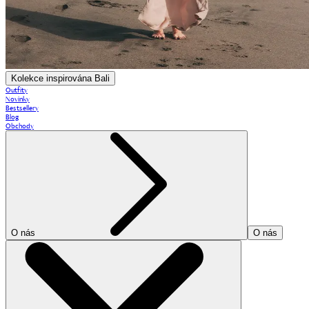
Kolekce inspirována Bali
Outfity
Novinky
Bestsellery
Blog
Obchody
O nás
O nás