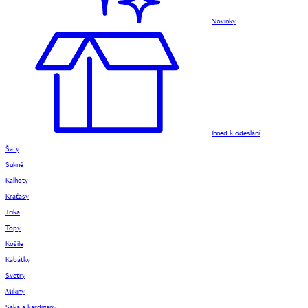
Novinky
Ihned k odeslání
Šaty
Sukně
Kalhoty
Kraťasy
Trika
Topy
Košile
Kabátky
Svetry
Mikiny
Saka a kardigany