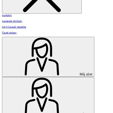
Kontakty
Kamenné obchody
Když kousek nesedne
Časté dotazy
Můj účet