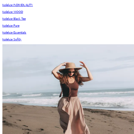
Kolekce INDIVIDUALITY
Kolekce MOOD
Kolekce Black Tee
Kolekce Pure
Kolekce Essentials
Kolekce Softly