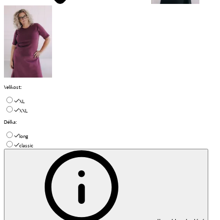
Velikost
:
XL
XXL
Délka
:
long
classic