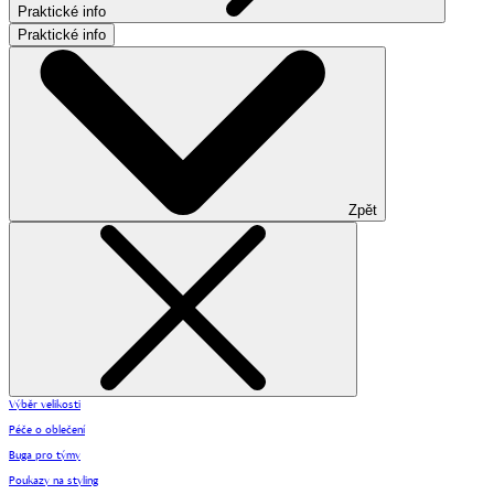
Praktické info
Praktické info
Zpět
Výběr velikosti
Péče o oblečení
Buga pro týmy
Poukazy na styling