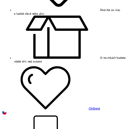
Dozvíte se včas
o každé slevě nebo akci
O novinkách budete
vědět dřív než ostatní
Oblíbené