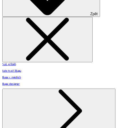
Zpět
Náš příběh
Kdo tvoří Bugu
Buga v médiích
Buga designer