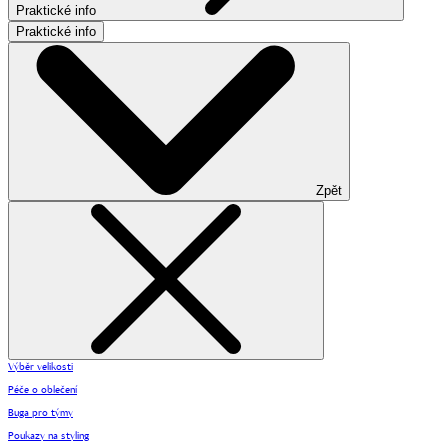
Praktické info
Praktické info
Zpět
Výběr velikosti
Péče o oblečení
Buga pro týmy
Poukazy na styling