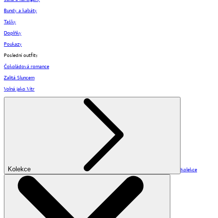
Bundy a kabáty
Tašky
Doplňky
Poukazy
Poslední outfity
Čokoládová romance
Zalitá Sluncem
Volná jako Vítr
Kolekce
Kolekce