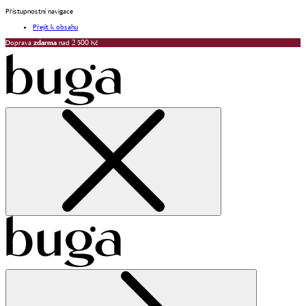
Přístupnostní navigace
Přejít k obsahu
Doprava
zdarma
nad 2 500 Kč