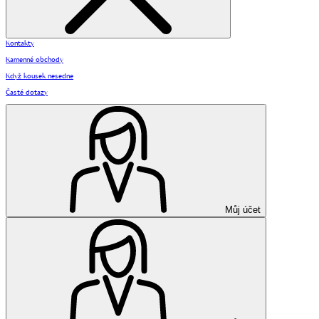
Kontakty
Kamenné obchody
Když kousek nesedne
Časté dotazy
Můj účet