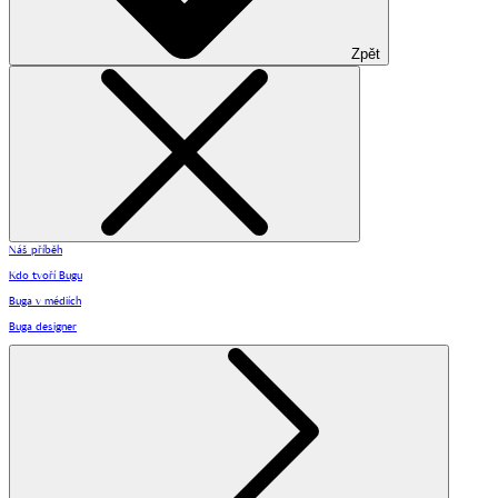
Zpět
Náš příběh
Kdo tvoří Bugu
Buga v médiích
Buga designer