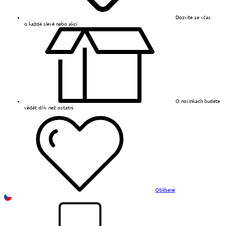
Dozvíte se včas
o každé slevě nebo akci
O novinkách budete
vědět dřív než ostatní
Oblíbené