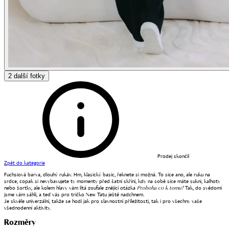
2
další fotky
Prodej skončil
Zpět do kategorie
Fuchsiová barva, dlouhý rukáv. Hm, klasický basic, řeknete si možná. To sice ano, ale ruku na
srdce, copak si nevybavujete ty momenty před šatní skříní, kdy na sobě sice máte sukni, kalhoty
nebo šortky, ale kolem hlavy vám lítá zoufale znějící otázka
Proboha co k tomu?
Tak, do svědomí
jsme vám sáhli, a teď vás pro tričko New Tatu ještě nadchnem.
Je skvěle univerzální, takže se hodí jak pro slavnostní příležitosti, tak i pro všechny vaše
všednodenní aktivity.
Rozměry