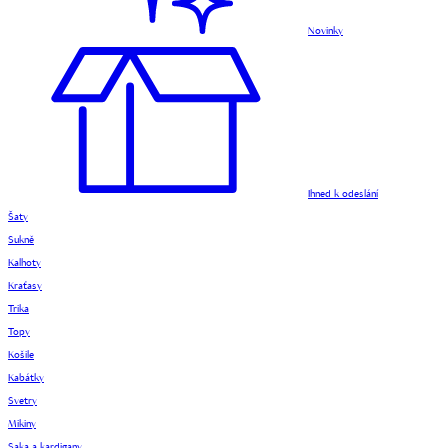
Novinky
Ihned k odeslání
Šaty
Sukně
Kalhoty
Kraťasy
Trika
Topy
Košile
Kabátky
Svetry
Mikiny
Saka a kardigany