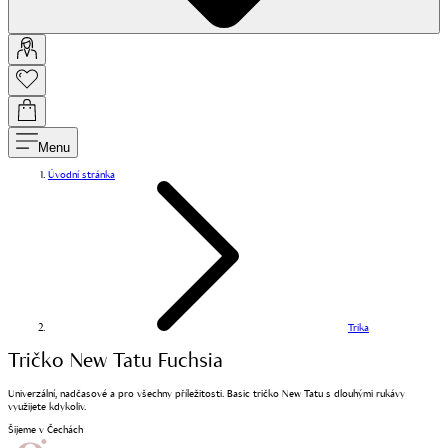
Menu
Úvodní stránka
Trika
Tričko New Tatu Fuchsia
Univerzální, nadčasové a pro všechny příležitosti. Basic tričko New Tatu s dlouhými rukávy
využijete kdykoliv.
Šijeme v Čechách