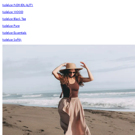
Kolekce INDIVIDUALITY
Kolekce MOOD
Kolekce Black Tee
Kolekce Pure
Kolekce Essentials
Kolekce Softly