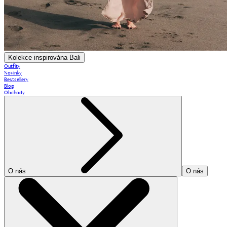
Kolekce inspirována Bali
Outfity
Novinky
Bestsellery
Blog
Obchody
O nás
O nás