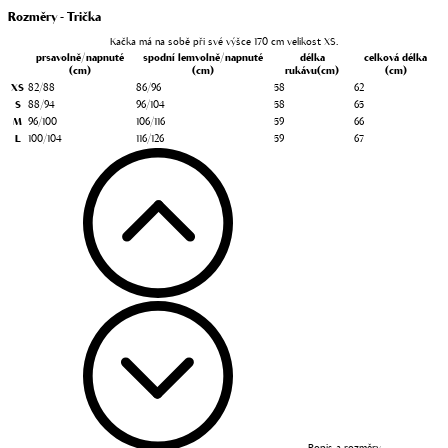
Rozměry - Trička
Kačka má na sobě při své výšce 170 cm velikost XS.
prsa
volně/napnuté
spodní lem
volně/napnuté
délka
celková délka
(cm)
(cm)
rukávu
(cm)
(cm)
XS
82/88
86/96
58
62
S
88/94
96/104
58
65
M
96/100
106/116
59
66
L
100/104
116/126
59
67
Popis a rozměry