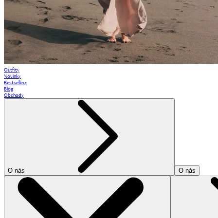
Outfity
Novinky
Bestsellery
Blog
Obchody
O nás
O nás