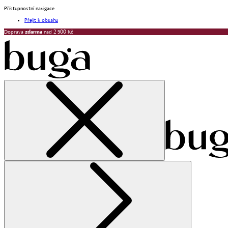
Přístupnostní navigace
Přejít k obsahu
Doprava
zdarma
nad 2 500 Kč