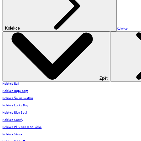
Kolekce
Kolekce
Zpět
Kolekce Bali
Kolekce Buga Yoga
Kolekce Šik na svatbu
Kolekce Lucky Boy
Kolekce Blue Soul
Kolekce Comfy
Kolekce Plus size = XXLáska
Kolekce Mawe