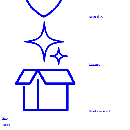
Bestsellery
Novinky
Ihned k odeslání
Šaty
Sukně