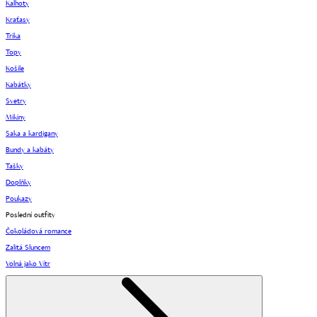
Kalhoty
Kraťasy
Trika
Topy
Košile
Kabátky
Svetry
Mikiny
Saka a kardigany
Bundy a kabáty
Tašky
Doplňky
Poukazy
Poslední outfity
Čokoládová romance
Zalitá Sluncem
Volná jako Vítr