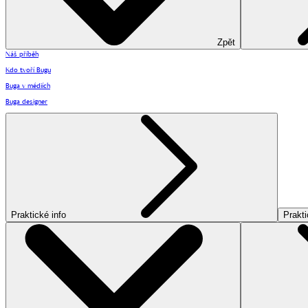
Zpět
Náš příběh
Kdo tvoří Bugu
Buga v médiích
Buga designer
Praktické info
Prakti