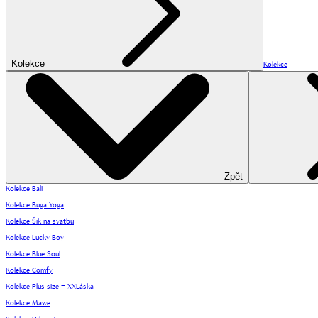
Kolekce
Kolekce
Zpět
Kolekce Bali
Kolekce Buga Yoga
Kolekce Šik na svatbu
Kolekce Lucky Boy
Kolekce Blue Soul
Kolekce Comfy
Kolekce Plus size = XXLáska
Kolekce Mawe