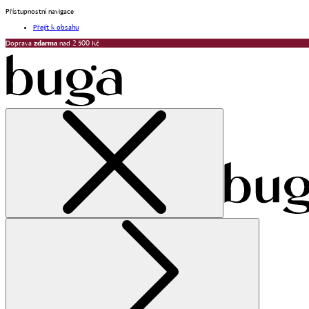
Přístupnostní navigace
Přejít k obsahu
Doprava
zdarma
nad 2 500 Kč