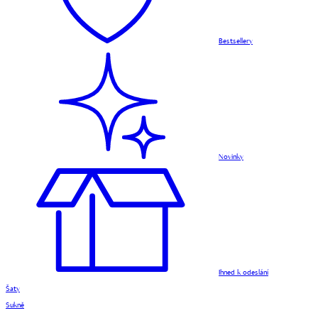
Bestsellery
Novinky
Ihned k odeslání
Šaty
Sukně