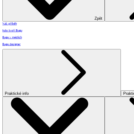
Zpět
Náš příběh
Kdo tvoří Bugu
Buga v médiích
Buga designer
Praktické info
Prakti