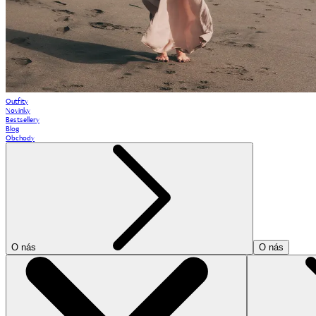
Outfity
Novinky
Bestsellery
Blog
Obchody
O nás
O nás