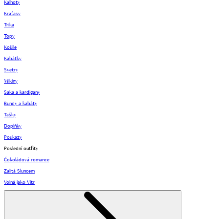
Kalhoty
Kraťasy
Trika
Topy
Košile
Kabátky
Svetry
Mikiny
Saka a kardigany
Bundy a kabáty
Tašky
Doplňky
Poukazy
Poslední outfity
Čokoládová romance
Zalitá Sluncem
Volná jako Vítr