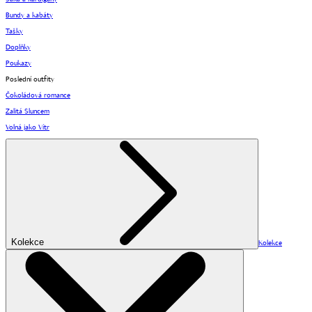
Bundy a kabáty
Tašky
Doplňky
Poukazy
Poslední outfity
Čokoládová romance
Zalitá Sluncem
Volná jako Vítr
Kolekce
Kolekce