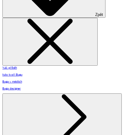
Zpět
Náš příběh
Kdo tvoří Bugu
Buga v médiích
Buga designer