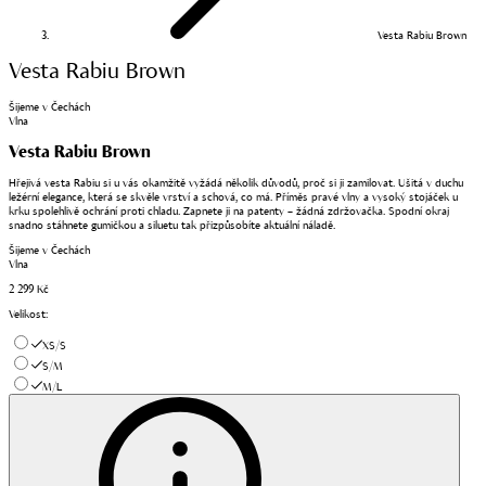
Vesta Rabiu Brown
Vesta Rabiu Brown
Šijeme v Čechách
Vlna
Vesta Rabiu Brown
Hřejivá vesta Rabiu si u vás okamžitě vyžádá několik důvodů, proč si ji zamilovat. Ušitá v duchu
ležérní elegance, která se skvěle vrství a schová, co má. Příměs pravé vlny a vysoký stojáček u
krku spolehlivě ochrání proti chladu. Zapnete ji na patenty – žádná zdržovačka. Spodní okraj
snadno stáhnete gumičkou a siluetu tak přizpůsobíte aktuální náladě.
Šijeme v Čechách
Vlna
2 299 Kč
Velikost
:
XS/S
S/M
M/L