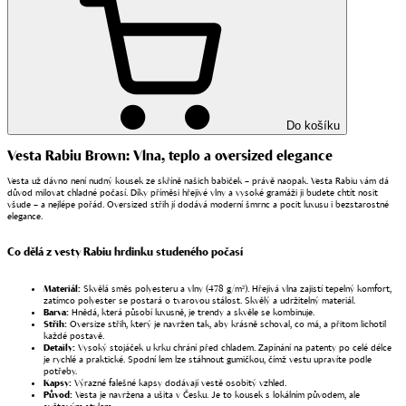
Do košíku
Vesta Rabiu Brown: Vlna, teplo a oversized elegance
Vesta už dávno není nudný kousek ze skříně našich babiček – právě naopak. Vesta Rabiu vám dá
důvod milovat chladné počasí. Díky příměsi hřejivé vlny a vysoké gramáži ji budete chtít nosit
všude – a nejlépe pořád. Oversized střih jí dodává moderní šmrnc a pocit luxusu i bezstarostné
elegance.
Co dělá z vesty Rabiu hrdinku studeného počasí
Materiál:
Skvělá směs polyesteru a vlny (478 g/m²). Hřejivá vlna zajistí tepelný komfort,
zatímco polyester se postará o tvarovou stálost. Skvělý a udržitelný materiál.
Barva:
Hnědá, která působí luxusně, je trendy a skvěle se kombinuje.
Střih:
Oversize střih, který je navržen tak, aby krásně schoval, co má, a přitom lichotil
každé postavě.
Detaily:
Vysoký stojáček u krku chrání před chladem. Zapínání na patenty po celé délce
je rychlé a praktické. Spodní lem lze stáhnout gumičkou, čímž vestu upravíte podle
potřeby.
Kapsy:
Výrazné falešné kapsy dodávají vestě osobitý vzhled.
Původ:
Vesta je navržena a ušita v Česku. Je to kousek s lokálním původem, ale