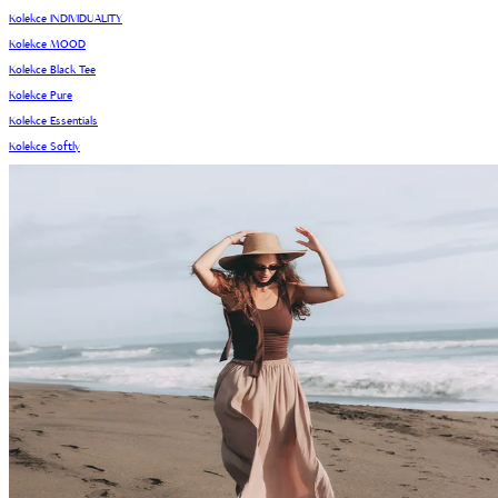
Kolekce INDIVIDUALITY
Kolekce MOOD
Kolekce Black Tee
Kolekce Pure
Kolekce Essentials
Kolekce Softly