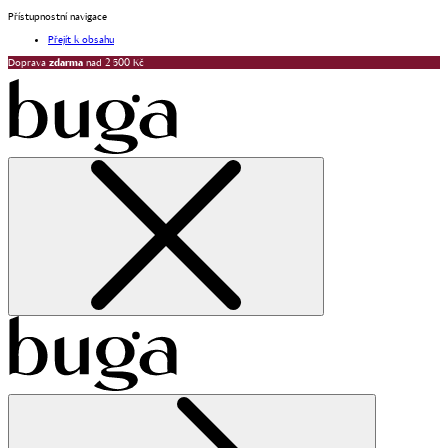
Přístupnostní navigace
Přejít k obsahu
Doprava
zdarma
nad 2 500 Kč