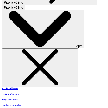
Praktické info
Praktické info
Zpět
Výběr velikosti
Péče o oblečení
Buga pro týmy
Poukazy na styling