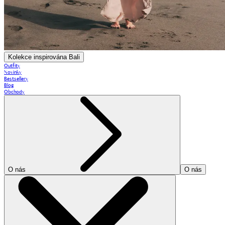
Kolekce inspirována Bali
Outfity
Novinky
Bestsellery
Blog
Obchody
O nás
O nás