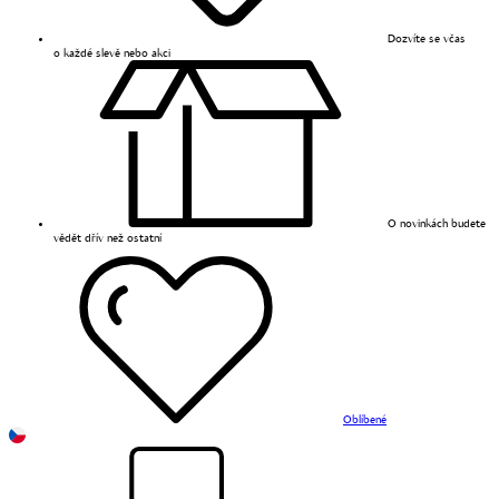
Dozvíte se včas
o každé slevě nebo akci
O novinkách budete
vědět dřív než ostatní
Oblíbené