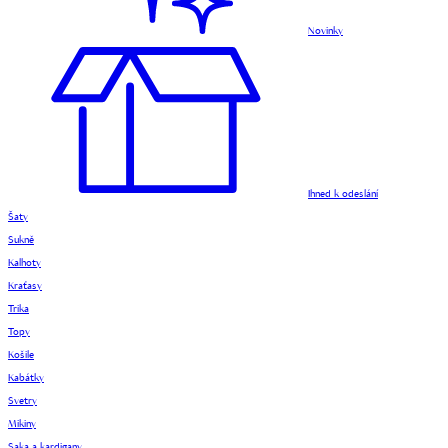
Novinky
Ihned k odeslání
Šaty
Sukně
Kalhoty
Kraťasy
Trika
Topy
Košile
Kabátky
Svetry
Mikiny
Saka a kardigany