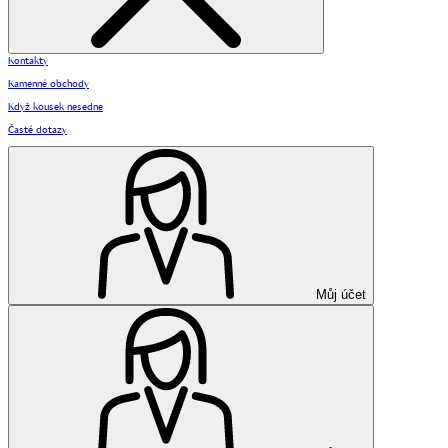
Kontakty
Kamenné obchody
Když kousek nesedne
Časté dotazy
Můj účet