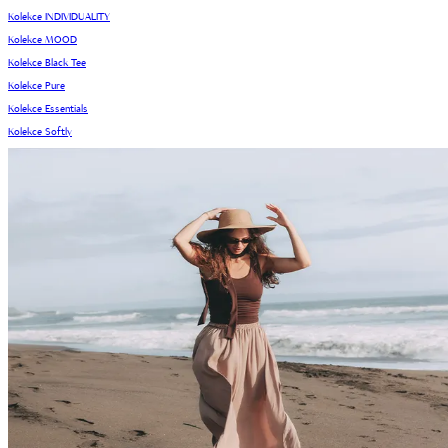
Kolekce INDIVIDUALITY
Kolekce MOOD
Kolekce Black Tee
Kolekce Pure
Kolekce Essentials
Kolekce Softly