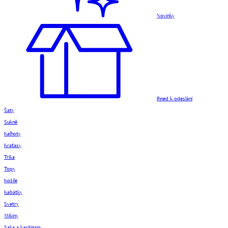
Novinky
Ihned k odeslání
Šaty
Sukně
Kalhoty
Kraťasy
Trika
Topy
Košile
Kabátky
Svetry
Mikiny
Saka a kardigany