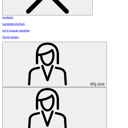
Kontakty
Kamenné obchody
Když kousek nesedne
Časté dotazy
Můj účet