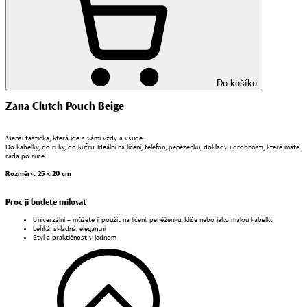
Do košíku
Zana Clutch Pouch Beige
Menší taštička, která jde s vámi vždy a všude.
Do kabelky, do ruky, do kufru. Ideální na líčení, telefon, peněženku, doklady i drobnosti, které máte
ráda po ruce.
Rozměry: 25 x 20 cm
Proč ji budete milovat
Univerzální – můžete ji použít na líčení,
peněženku, klíče nebo jako malou kabelku
Lehká, skladná, elegantní
Styl a praktičnost v jednom