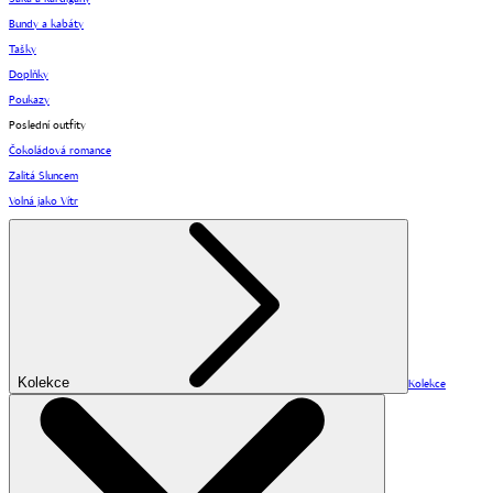
Bundy a kabáty
Tašky
Doplňky
Poukazy
Poslední outfity
Čokoládová romance
Zalitá Sluncem
Volná jako Vítr
Kolekce
Kolekce