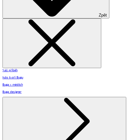
Zpět
Náš příběh
Kdo tvoří Bugu
Buga v médiích
Buga designer