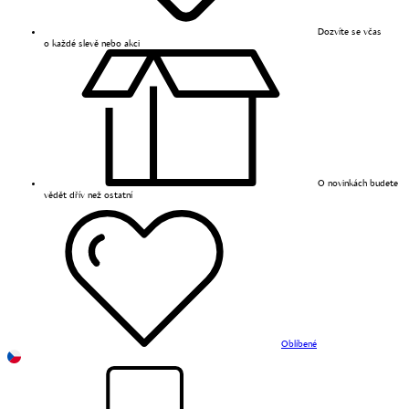
Dozvíte se včas
o každé slevě nebo akci
O novinkách budete
vědět dřív než ostatní
Oblíbené