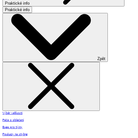
Praktické info
Praktické info
Zpět
Výběr velikosti
Péče o oblečení
Buga pro týmy
Poukazy na styling