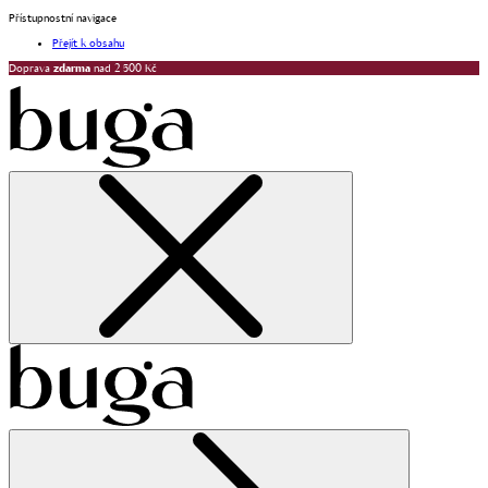
Přístupnostní navigace
Přejít k obsahu
Doprava
zdarma
nad 2 500 Kč