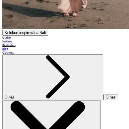
Kolekce inspirována Bali
Outfity
Novinky
Bestsellery
Blog
Obchody
O nás
O nás