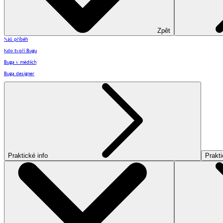
Zpět
Náš příběh
Kdo tvoří Bugu
Buga v médiích
Buga designer
Praktické info
Prakti