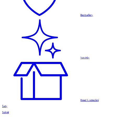
Bestsellery
Novinky
Ihned k odeslání
Šaty
Sukně