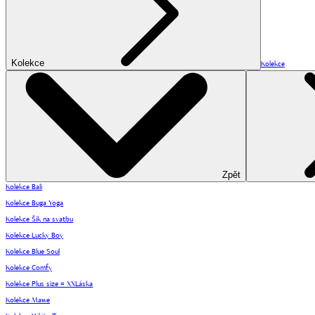
Kolekce
Kolekce
Zpět
Kolekce Bali
Kolekce Buga Yoga
Kolekce Šik na svatbu
Kolekce Lucky Boy
Kolekce Blue Soul
Kolekce Comfy
Kolekce Plus size = XXLáska
Kolekce Mawe