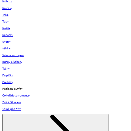
Kalhoty
Kraťasy
Trika
Topy
Košile
Kabátky
Svetry
Mikiny
Saka a kardigany
Bundy a kabáty
Tašky
Doplňky
Poukazy
Poslední outfity
Čokoládová romance
Zalitá Sluncem
Volná jako Vítr