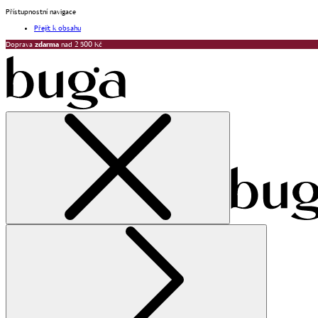
Přístupnostní navigace
Přejít k obsahu
Doprava
zdarma
nad 2 500 Kč