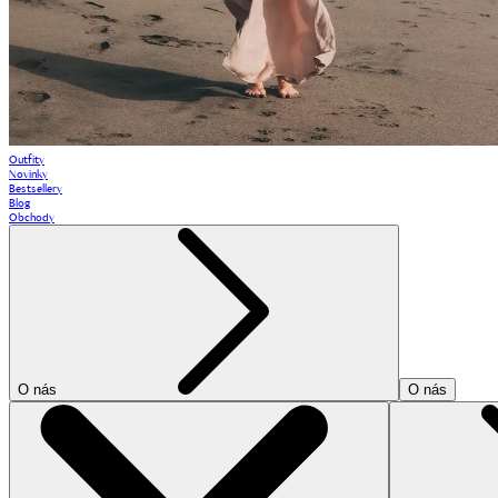
Outfity
Novinky
Bestsellery
Blog
Obchody
O nás
O nás