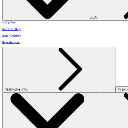
Zpět
Náš příběh
Kdo tvoří Bugu
Buga v médiích
Buga designer
Praktické info
Prakti