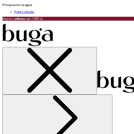
Přístupnostní navigace
Přejít k obsahu
Doprava
zdarma
nad 2 500 Kč