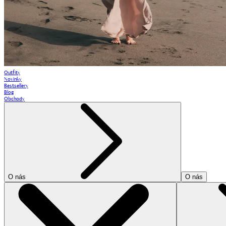
Outfity
Novinky
Bestsellery
Blog
Obchody
O nás
O nás