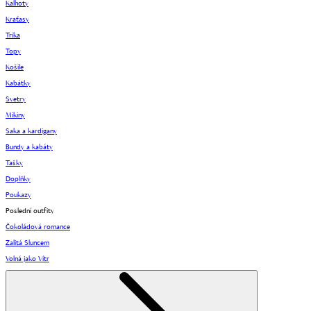
Kalhoty
Kraťasy
Trika
Topy
Košile
Kabátky
Svetry
Mikiny
Saka a kardigany
Bundy a kabáty
Tašky
Doplňky
Poukazy
Poslední outfity
Čokoládová romance
Zalitá Sluncem
Volná jako Vítr