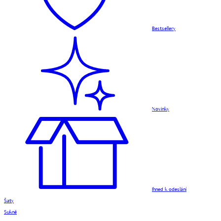
Bestsellery
Novinky
Ihned k odeslání
Šaty
Sukně