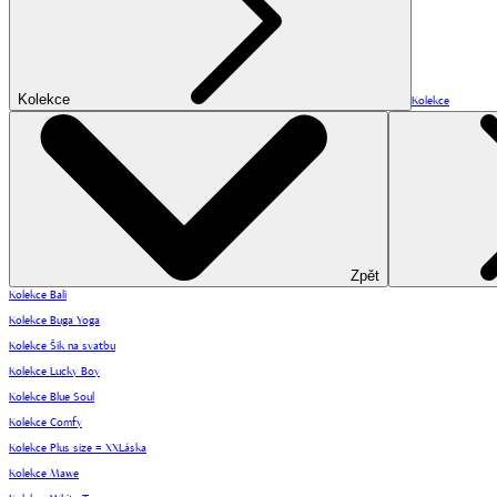
Kolekce
Kolekce
Zpět
Kolekce Bali
Kolekce Buga Yoga
Kolekce Šik na svatbu
Kolekce Lucky Boy
Kolekce Blue Soul
Kolekce Comfy
Kolekce Plus size = XXLáska
Kolekce Mawe