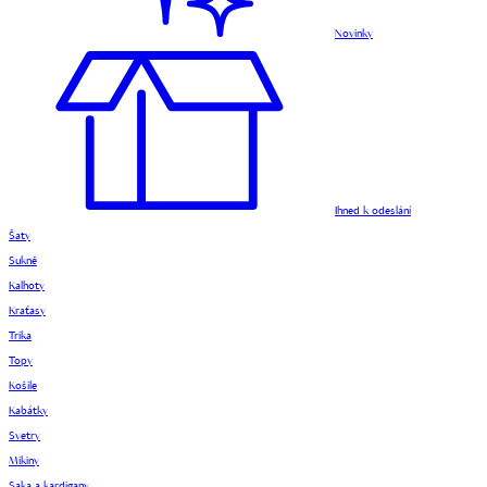
Novinky
Ihned k odeslání
Šaty
Sukně
Kalhoty
Kraťasy
Trika
Topy
Košile
Kabátky
Svetry
Mikiny
Saka a kardigany