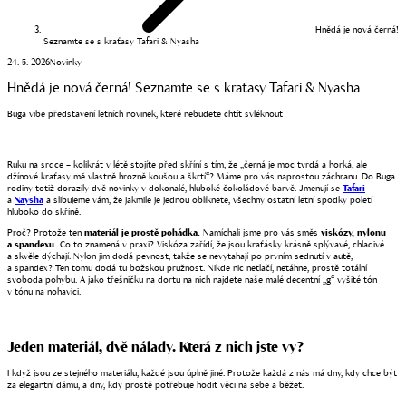
Hnědá je nová černá!
Seznamte se s kraťasy Tafari & Nyasha
24. 5. 2026
Novinky
Hnědá je nová černá! Seznamte se s kraťasy Tafari & Nyasha
Buga vibe představení letních novinek, které nebudete chtít svléknout
Ruku na srdce – kolikrát v létě stojíte před skříní s tím, že „černá je moc tvrdá a horká, ale
džínové kraťasy mě vlastně hrozně koušou a škrtí“? Máme pro vás naprostou záchranu. Do Buga
rodiny totiž dorazily dvě novinky v dokonalé, hluboké čokoládové barvě. Jmenují se
Tafari
a
Naysha
a slibujeme vám, že jakmile je jednou oblíknete, všechny ostatní letní spodky poletí
hluboko do skříně.
Proč? Protože ten
materiál je prostě pohádka.
Namíchali jsme pro vás směs
viskózy, nylonu
a spandexu.
Co to znamená v praxi? Viskóza zařídí, že jsou kraťásky krásně splývavé, chladivé
a skvěle dýchají. Nylon jim dodá pevnost, takže se nevytahají po prvním sednutí v autě,
a spandex? Ten tomu dodá tu božskou pružnost. Nikde nic netlačí, netáhne, prostě totální
svoboda pohybu. A jako třešničku na dortu na nich najdete naše malé decentní „g“ vyšité tón
v tónu na nohavici.
Jeden materiál, dvě nálady. Která z nich jste vy?
I když jsou ze stejného materiálu, každé jsou úplně jiné. Protože každá z nás má dny, kdy chce být
za elegantní dámu, a dny, kdy prostě potřebuje hodit věci na sebe a běžet.