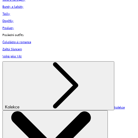
Bundy a kabáty
Tašky
Doplňky
Poukazy
Poslední outfity
Čokoládová romance
Zalitá Sluncem
Volná jako Vítr
Kolekce
Kolekce