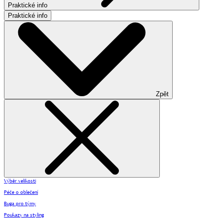
Praktické info
Praktické info
Zpět
Výběr velikosti
Péče o oblečení
Buga pro týmy
Poukazy na styling