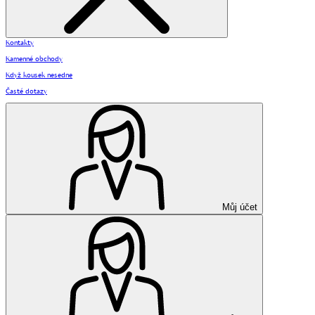
Kontakty
Kamenné obchody
Když kousek nesedne
Časté dotazy
Můj účet