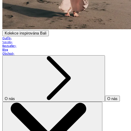
Kolekce inspirována Bali
Outfity
Novinky
Bestsellery
Blog
Obchody
O nás
O nás