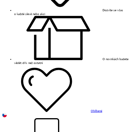
Dozvíte se včas
o každé slevě nebo akci
O novinkách budete
vědět dřív než ostatní
Oblíbené