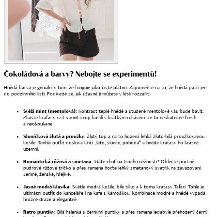
Čokoládová a barvy? Nebojte se experimentů!
Hnědá barva je geniální v tom, že funguje jako čisté plátno. Zapomeňte na to, že hnědá patří jen
do podzimního listí. Podívejte se, jak úžasně ji můžete v létě rozzářit:
Svěží mint (mentolová):
Kontrast teplé hnědé a studené mentolové vás bude bavit.
Zkuste kraťasy vzít s mint crop košilí s krátkým rukávem. Je to neskutečně fresh
a neokoukané.
Sluníčková žlutá a proužky:
Žlutý top a na to hozená lehká žluto-bílá proužkovanou
košile. Tenhle outfit doslova křičí „léto, slunce, pohoda“ a hnědé kraťasy ho krásně
uzemní.
Romantická růžová a smetana:
Máte chuť na trochu něžnosti? Oblečte pod ně
pudrově růžové tričko a přes ramena hoďte lehký smetanový svetřík na zavazování.
Jemné, ženské, hřejivé.
Jasně modrá klasika:
Světle modrá košile, bílé tílko a k tomu kraťasy Tafari. Tohle je
ultimátní outfit do kanceláře i na kafe s kámoškou. Kombinace modré a hnědé vypadá
hrozně draze a elegantně.
Retro puntíky:
Bílá halenka s černými puntíky a přes ramena ledabyle přehozený černý