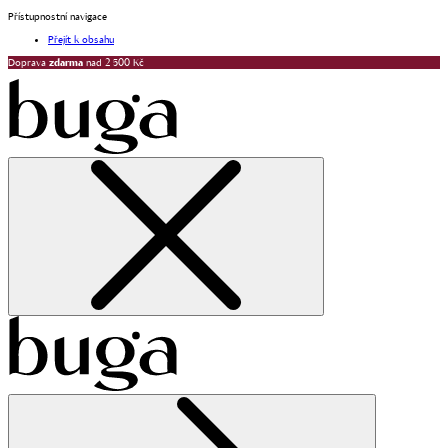
Přístupnostní navigace
Přejít k obsahu
Doprava
zdarma
nad 2 500 Kč