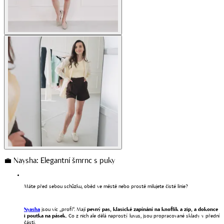
💼 Naysha: Elegantní šmrnc s puky
Máte před sebou schůzku, oběd ve městě nebo prostě milujete čisté linie?
Nyasha
jsou víc „profi“. Mají
pevný pas, klasické zapínání na knoflík a zip, a dokonce
i poutka na pásek.
Co z nich ale dělá naprostý luxus, jsou propracované sklady v přední
části.