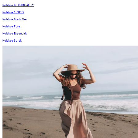
Kolekce INDIVIDUALITY
Kolekce MOOD
Kolekce Black Tee
Kolekce Pure
Kolekce Essentials
Kolekce Softly