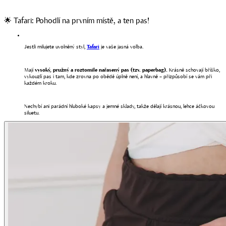
🌟 Tafari: Pohodlí na prvním místě, a ten pas!
Jestli milujete uvolněný styl,
Tafari
je vaše jasná volba.
Mají
vysoký, pružný a roztomile nařasený pas (tzv. paperbag).
Krásně schovají bříško,
vykouzlí pas i tam, kde zrovna po obědě úplně není, a hlavně – přizpůsobí se vám při
každém kroku.
Nechybí ani parádní hluboké kapsy a jemné sklady, takže dělají krásnou, lehce áčkovou
siluetu.