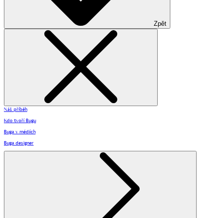
Zpět
Náš příběh
Kdo tvoří Bugu
Buga v médiích
Buga designer