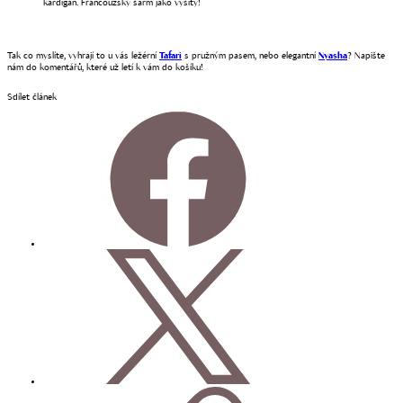
kardigan. Francouzský šarm jako vyšitý!
Tak co myslíte, vyhrají to u vás ležérní
Tafari
s pružným pasem, nebo elegantní
Nyasha
? Napište
nám do komentářů, které už letí k vám do košíku!
Sdílet článek