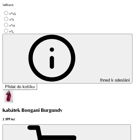
Velikost
:
XS
S
M
L
Ihned k odeslání
Přidat do košíku
Kabátek Bongani Burgundy
2 399 Kč