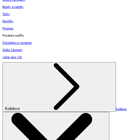
Bundy a kabáty
Tašky
Doplňky
Poukazy
Poslední outfity
Čokoládová romance
Zalitá Sluncem
Volná jako Vítr
Kolekce
Kolekce