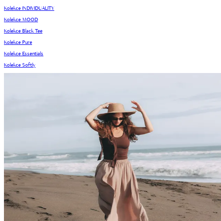
Kolekce INDIVIDUALITY
Kolekce MOOD
Kolekce Black Tee
Kolekce Pure
Kolekce Essentials
Kolekce Softly