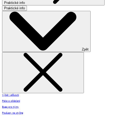
Praktické info
Praktické info
Zpět
Výběr velikosti
Péče o oblečení
Buga pro týmy
Poukazy na styling