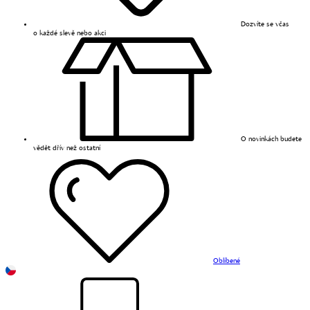
Dozvíte se včas
o každé slevě nebo akci
O novinkách budete
vědět dřív než ostatní
Oblíbené