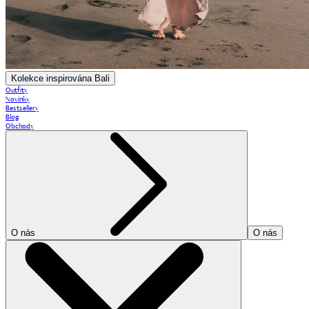
Kolekce inspirována Bali
Outfity
Novinky
Bestsellery
Blog
Obchody
O nás
O nás