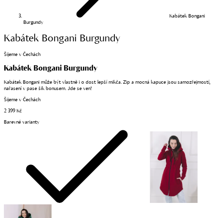
Kabátek Bongani
Burgundy
Kabátek Bongani Burgundy
Šijeme v Čechách
Kabátek Bongani Burgundy
Kabátek Bongani může být vlastně i o dost lepší mikča. Zip a mocná kapuce jsou samozřejmostí,
nařasení v pase šik bonusem. Jde se ven!
Šijeme v Čechách
2 399 Kč
Barevné varianty