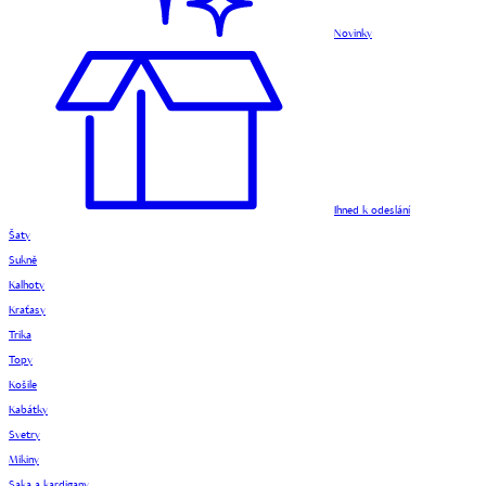
Novinky
Ihned k odeslání
Šaty
Sukně
Kalhoty
Kraťasy
Trika
Topy
Košile
Kabátky
Svetry
Mikiny
Saka a kardigany