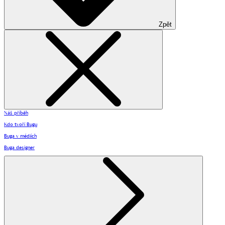
Zpět
Náš příběh
Kdo tvoří Bugu
Buga v médiích
Buga designer