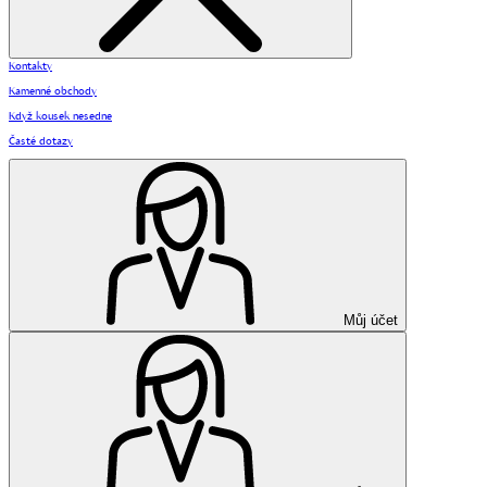
Kontakty
Kamenné obchody
Když kousek nesedne
Časté dotazy
Můj účet