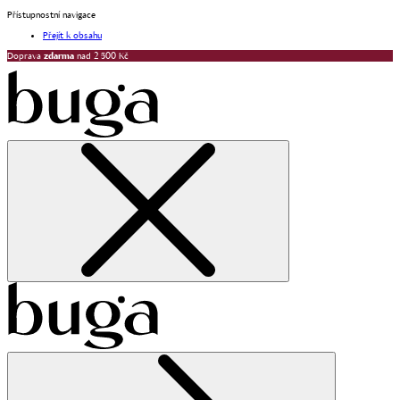
Přístupnostní navigace
Přejít k obsahu
Doprava
zdarma
nad 2 500 Kč