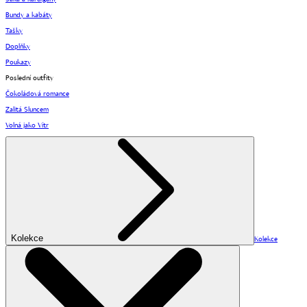
Bundy a kabáty
Tašky
Doplňky
Poukazy
Poslední outfity
Čokoládová romance
Zalitá Sluncem
Volná jako Vítr
Kolekce
Kolekce