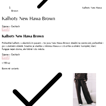
Kalhoty New Hawa
Brown
Kalhoty New Hawa Brown
Šijeme v Čechách
Comfy
Kalhoty New Hawa Brown
Pohodlné kalhoty s elastickým pasem – to jsou New Hawa Brown. Ideální na cestování, pohodlné i
po vydatném obědě. Snadno je sladíte s mikinou Hawa a vytvoříte uvolněný komplet, který
funguje nejen doma, ale klidně i do města.
Šijeme v Čechách
Comfy
1 799 Kč
Barevné varianty