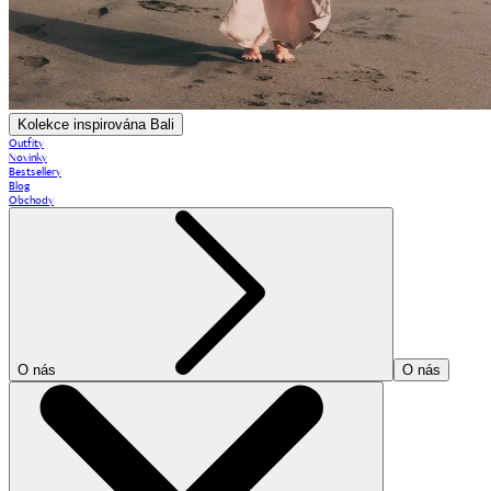
Kolekce inspirována Bali
Outfity
Novinky
Bestsellery
Blog
Obchody
O nás
O nás