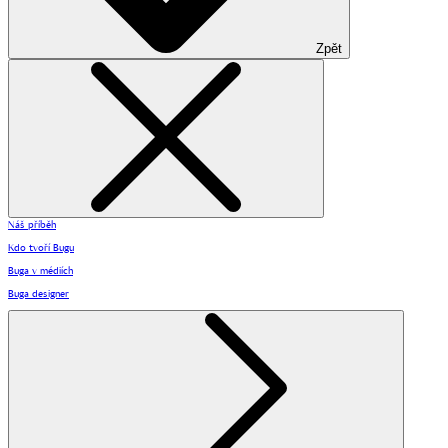
Zpět
Náš příběh
Kdo tvoří Bugu
Buga v médiích
Buga designer