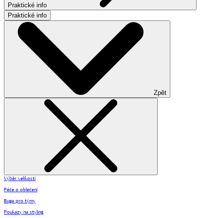
Praktické info
Praktické info
Zpět
Výběr velikosti
Péče o oblečení
Buga pro týmy
Poukazy na styling