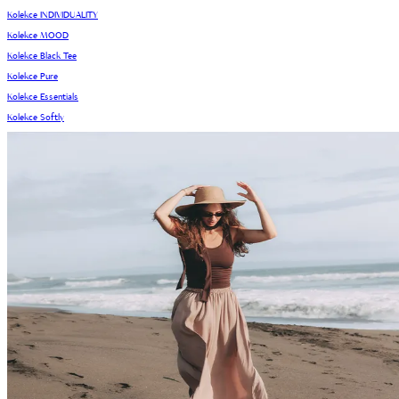
Kolekce INDIVIDUALITY
Kolekce MOOD
Kolekce Black Tee
Kolekce Pure
Kolekce Essentials
Kolekce Softly