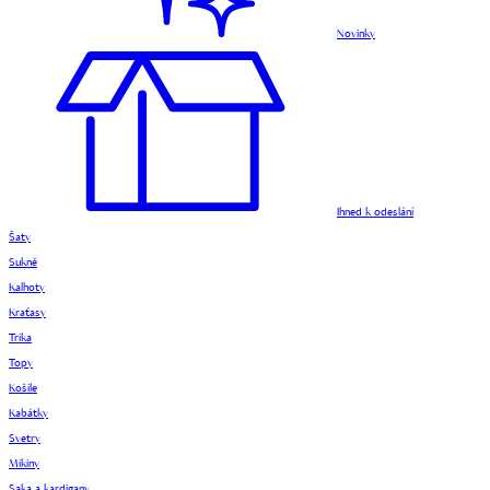
Novinky
Ihned k odeslání
Šaty
Sukně
Kalhoty
Kraťasy
Trika
Topy
Košile
Kabátky
Svetry
Mikiny
Saka a kardigany