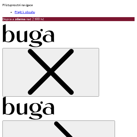
Přístupnostní navigace
Přejít k obsahu
Doprava
zdarma
nad 2 500 Kč