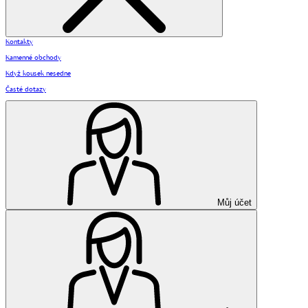
Kontakty
Kamenné obchody
Když kousek nesedne
Časté dotazy
Můj účet