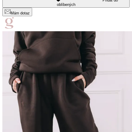
Přidat do
oblíbených
Mám dotaz