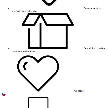
Dozvíte se včas
o každé slevě nebo akci
O novinkách budete
vědět dřív než ostatní
Oblíbené