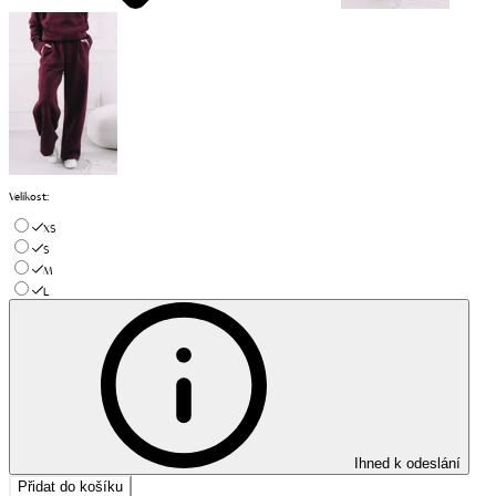
Velikost
:
XS
S
M
L
Ihned k odeslání
Přidat do košíku