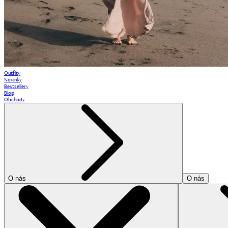
Outfity
Novinky
Bestsellery
Blog
Obchody
O nás
O nás