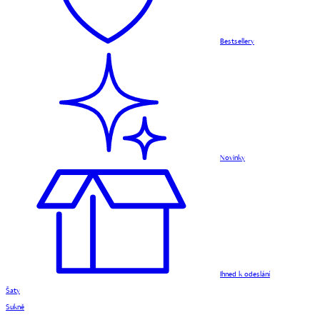
Bestsellery
Novinky
Ihned k odeslání
Šaty
Sukně