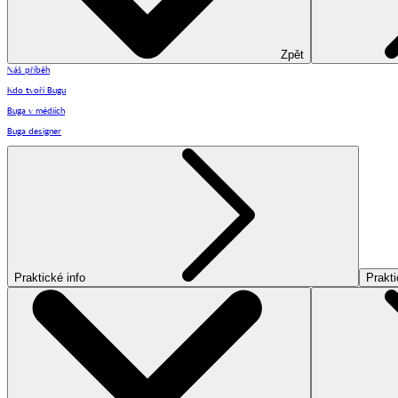
Zpět
Náš příběh
Kdo tvoří Bugu
Buga v médiích
Buga designer
Praktické info
Prakti