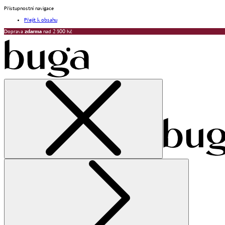
Přístupnostní navigace
Přejít k obsahu
Doprava
zdarma
nad 2 500 Kč