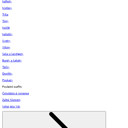
Kalhoty
Kraťasy
Trika
Topy
Košile
Kabátky
Svetry
Mikiny
Saka a kardigany
Bundy a kabáty
Tašky
Doplňky
Poukazy
Poslední outfity
Čokoládová romance
Zalitá Sluncem
Volná jako Vítr