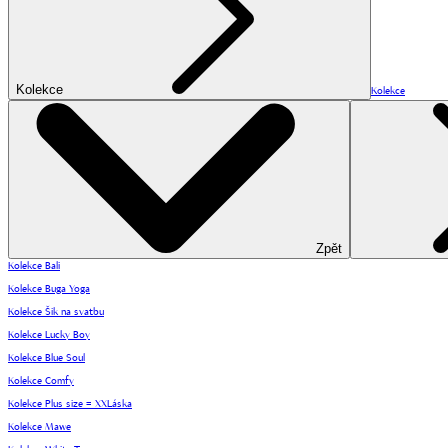
Kolekce
Kolekce
Zpět
Kolekce Bali
Kolekce Buga Yoga
Kolekce Šik na svatbu
Kolekce Lucky Boy
Kolekce Blue Soul
Kolekce Comfy
Kolekce Plus size = XXLáska
Kolekce Mawe