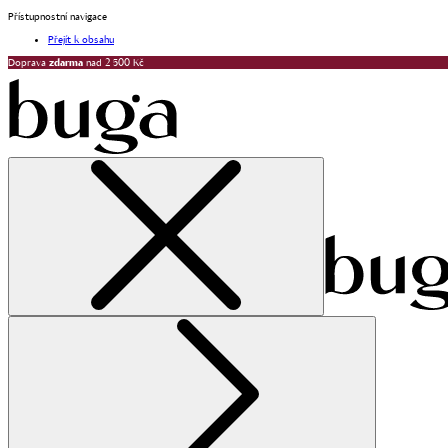
Přístupnostní navigace
Přejít k obsahu
Doprava
zdarma
nad 2 500 Kč