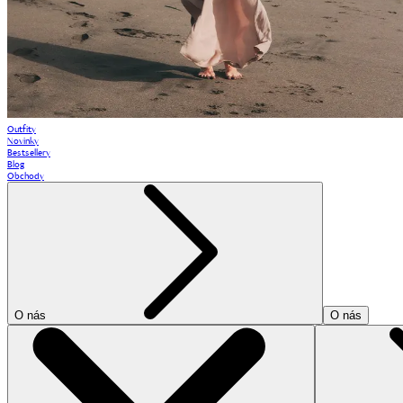
Outfity
Novinky
Bestsellery
Blog
Obchody
O nás
O nás