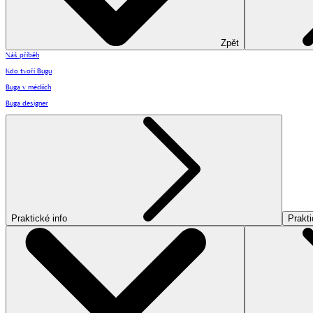
Zpět
Náš příběh
Kdo tvoří Bugu
Buga v médiích
Buga designer
Praktické info
Prakti