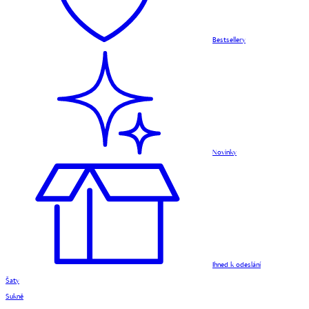
Bestsellery
Novinky
Ihned k odeslání
Šaty
Sukně