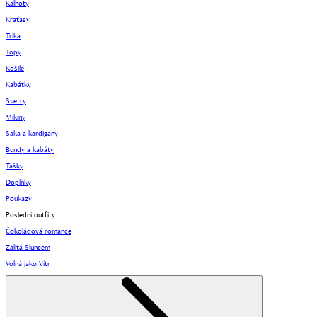
Kalhoty
Kraťasy
Trika
Topy
Košile
Kabátky
Svetry
Mikiny
Saka a kardigany
Bundy a kabáty
Tašky
Doplňky
Poukazy
Poslední outfity
Čokoládová romance
Zalitá Sluncem
Volná jako Vítr