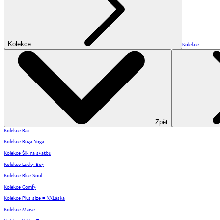
Kolekce
Kolekce
Zpět
Kolekce Bali
Kolekce Buga Yoga
Kolekce Šik na svatbu
Kolekce Lucky Boy
Kolekce Blue Soul
Kolekce Comfy
Kolekce Plus size = XXLáska
Kolekce Mawe