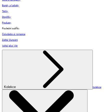
Bundy a kabáty
Tašky
Doplňky
Poukazy
Poslední outfity
Čokoládová romance
Zalitá Sluncem
Volná jako Vítr
Kolekce
Kolekce