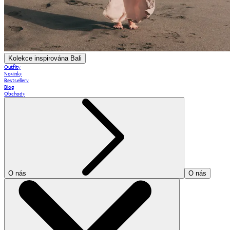
Kolekce inspirována Bali
Outfity
Novinky
Bestsellery
Blog
Obchody
O nás
O nás