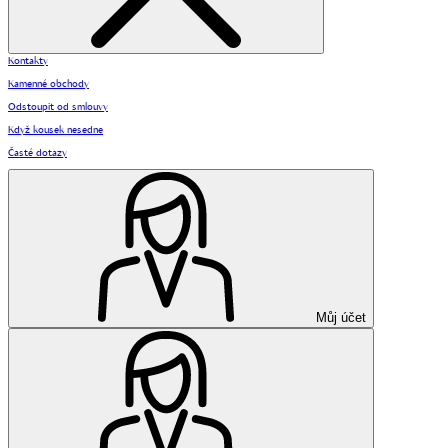
Kontakty
Kamenné obchody
Odstoupit od smlouvy
Když kousek nesedne
Časté dotazy
Můj účet