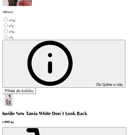
Velikost
:
XS
S
M
L
Do týdne u vás
Přidat do košíku
Košile New Tawia White Don´t Look Back
1 999 Kč