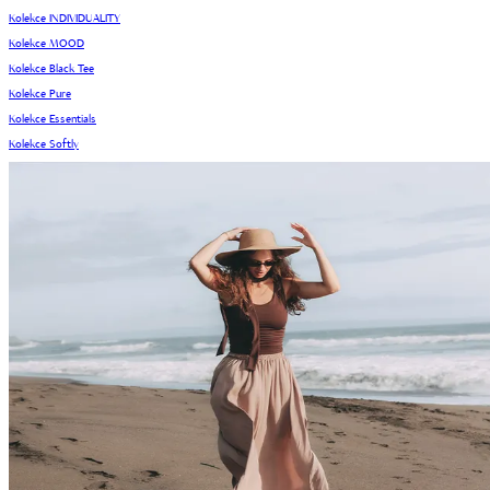
Kolekce INDIVIDUALITY
Kolekce MOOD
Kolekce Black Tee
Kolekce Pure
Kolekce Essentials
Kolekce Softly