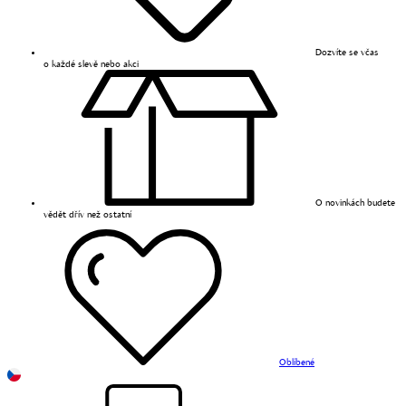
Dozvíte se včas
o každé slevě nebo akci
O novinkách budete
vědět dřív než ostatní
Oblíbené