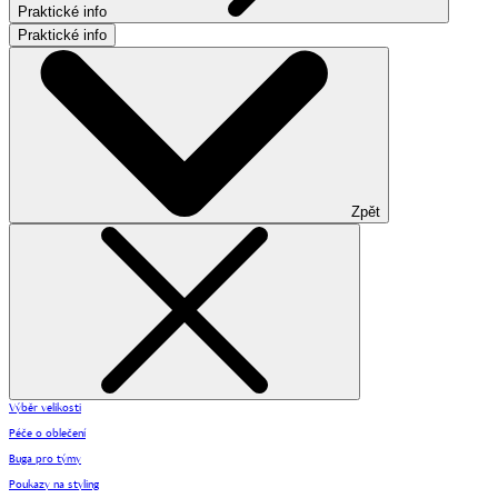
Praktické info
Praktické info
Zpět
Výběr velikosti
Péče o oblečení
Buga pro týmy
Poukazy na styling