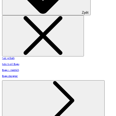
Zpět
Náš příběh
Kdo tvoří Bugu
Buga v médiích
Buga designer