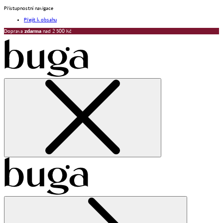
Přístupnostní navigace
Přejít k obsahu
Doprava
zdarma
nad 2 500 Kč