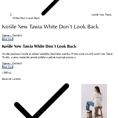
Košile New Tawia
White Don´t Look Back
Košile New Tawia White Don´t Look Back
Šijeme v Čechách
Blue Soul
Košile New Tawia White Don´t Look Back
Skvěle padnoucí košile je základ každého ženského šatníku. Proto jsme stvořili košili New Tawia.
Ta díky svému materiálu jemně přiléhá a pěkně kopíruje postavu.
Šijeme v Čechách
Blue Soul
1 999 Kč
Barevné varianty