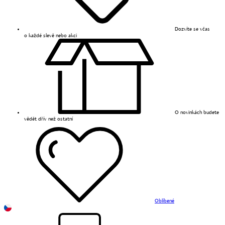
Dozvíte se včas
o každé slevě nebo akci
O novinkách budete
vědět dřív než ostatní
Oblíbené