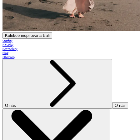
Kolekce inspirována Bali
Outfity
Novinky
Bestsellery
Blog
Obchody
O nás
O nás