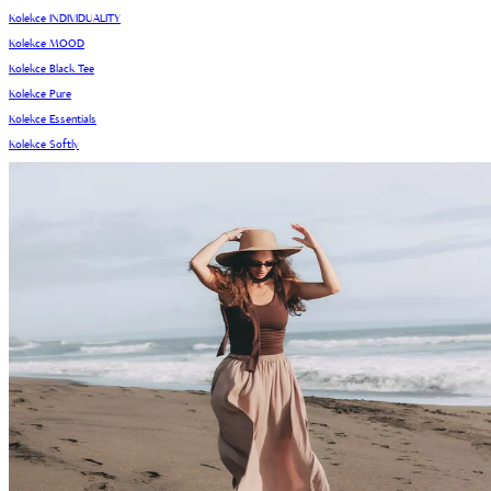
Kolekce INDIVIDUALITY
Kolekce MOOD
Kolekce Black Tee
Kolekce Pure
Kolekce Essentials
Kolekce Softly