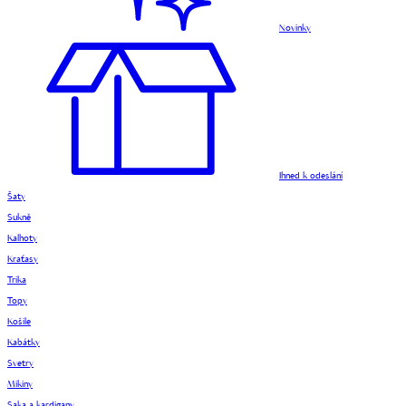
Novinky
Ihned k odeslání
Šaty
Sukně
Kalhoty
Kraťasy
Trika
Topy
Košile
Kabátky
Svetry
Mikiny
Saka a kardigany