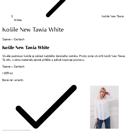
Košile New Tawia
White
Košile New Tawia White
Šijeme v Čechách
Košile New Tawia White
Skvěle padnoucí košile je základ každého ženského šatníku. Proto jsme stvořili košili New Tawia.
Ta díky svému materiálu jemně přiléhá a pěkně kopíruje postavu.
Šijeme v Čechách
1 899 Kč
Barevné varianty