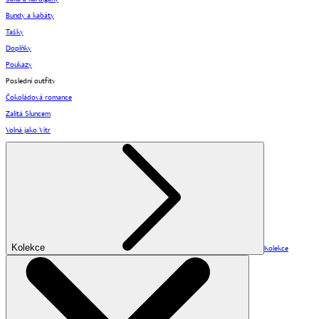
Bundy a kabáty
Tašky
Doplňky
Poukazy
Poslední outfity
Čokoládová romance
Zalitá Sluncem
Volná jako Vítr
Kolekce
Kolekce