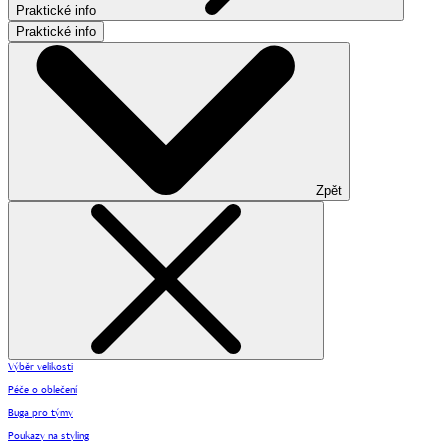
Praktické info
Praktické info
Zpět
Výběr velikosti
Péče o oblečení
Buga pro týmy
Poukazy na styling