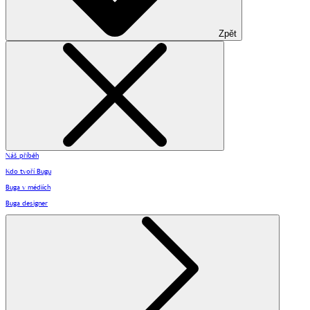
Zpět
Náš příběh
Kdo tvoří Bugu
Buga v médiích
Buga designer