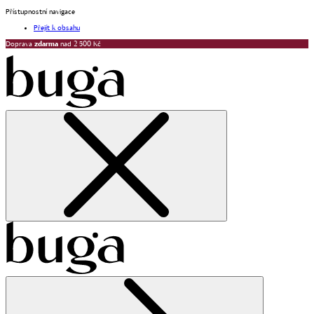
Přístupnostní navigace
Přejít k obsahu
Doprava
zdarma
nad 2 500 Kč