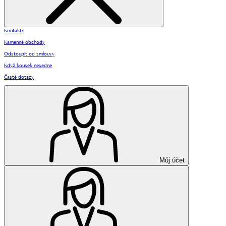
Kontakty
Kamenné obchody
Odstoupit od smlouvy
Když kousek nesedne
Časté dotazy
Můj účet