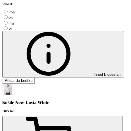
Velikost
:
XS
S
M
L
Ihned k odeslání
Přidat do košíku
Košile New Tawia White
1 899 Kč