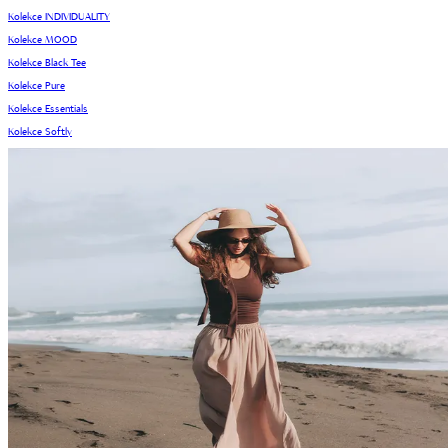
Kolekce INDIVIDUALITY
Kolekce MOOD
Kolekce Black Tee
Kolekce Pure
Kolekce Essentials
Kolekce Softly