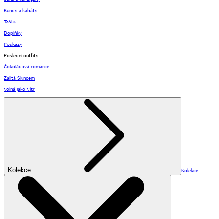
Bundy a kabáty
Tašky
Doplňky
Poukazy
Poslední outfity
Čokoládová romance
Zalitá Sluncem
Volná jako Vítr
Kolekce
Kolekce