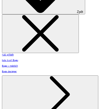
Zpět
Náš příběh
Kdo tvoří Bugu
Buga v médiích
Buga designer