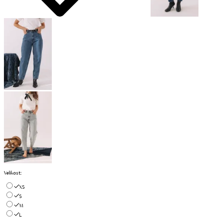
Velikost
:
XS
S
M
L