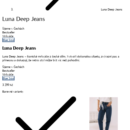
Luna Deep Jeans
Luna Deep Jeans
Šijeme v Čechách
Bestseller
Mrkváče
Blue Soul
Luna Deep Jeans
Luna Deep Jeans – ikonické mrkváče z české dílny. Vytvoří dokonalou siluetu, zvýrazní pas a
přinesou a dokazují, že retro styl může být víc než pohodlný.
Šijeme v Čechách
Bestseller
Mrkváče
Blue Soul
3 299 Kč
Barevné varianty