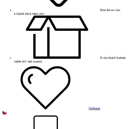
Dozvíte se včas
o každé slevě nebo akci
O novinkách budete
vědět dřív než ostatní
Oblíbené