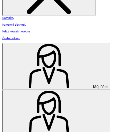
Kontakty
Kamenné obchody
Když kousek nesedne
Časté dotazy
Můj účet