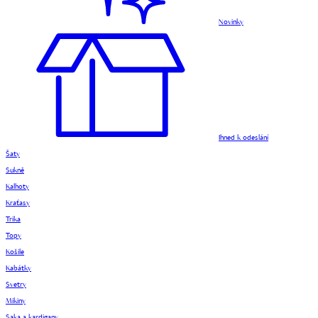
Novinky
Ihned k odeslání
Šaty
Sukně
Kalhoty
Kraťasy
Trika
Topy
Košile
Kabátky
Svetry
Mikiny
Saka a kardigany