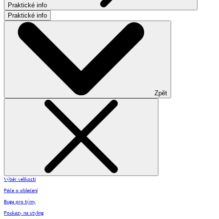
Praktické info
Praktické info
Zpět
Výběr velikosti
Péče o oblečení
Buga pro týmy
Poukazy na styling