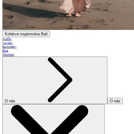
Kolekce inspirována Bali
Outfity
Novinky
Bestsellery
Blog
Obchody
O nás
O nás