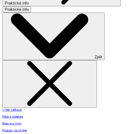
Praktické info
Praktické info
Zpět
Výběr velikosti
Péče o oblečení
Buga pro týmy
Poukazy na styling