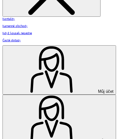
Kontakty
Kamenné obchody
Když kousek nesedne
Časté dotazy
Můj účet