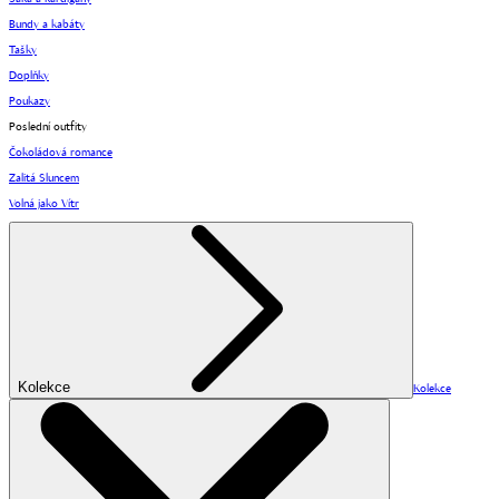
Bundy a kabáty
Tašky
Doplňky
Poukazy
Poslední outfity
Čokoládová romance
Zalitá Sluncem
Volná jako Vítr
Kolekce
Kolekce