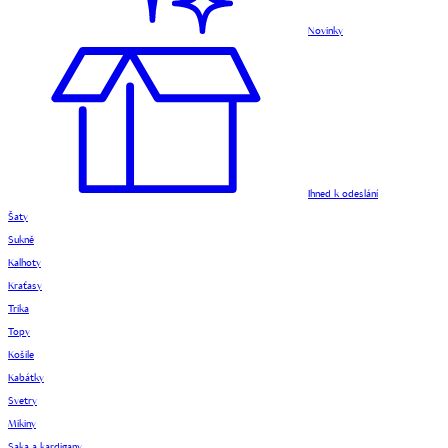
Novinky
Ihned k odeslání
Šaty
Sukně
Kalhoty
Kraťasy
Trika
Topy
Košile
Kabátky
Svetry
Mikiny
Saka a kardigany