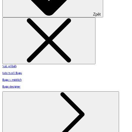
Zpět
Náš příběh
Kdo tvoří Bugu
Buga v médiích
Buga designer