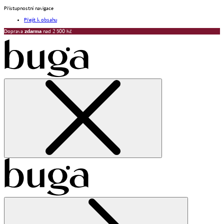
Přístupnostní navigace
Přejít k obsahu
Doprava
zdarma
nad 2 500 Kč