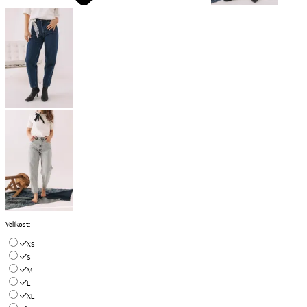
Velikost
:
XS
S
M
L
XL