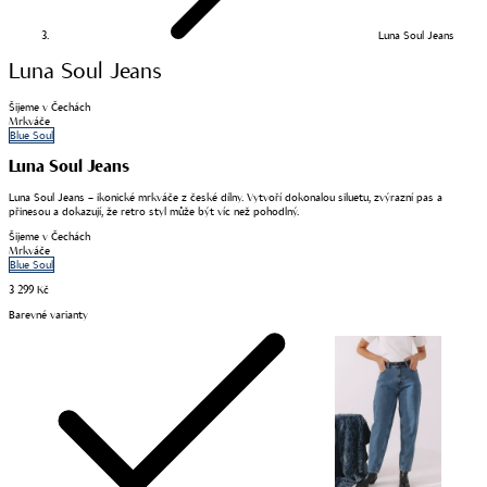
Luna Soul Jeans
Luna Soul Jeans
Šijeme v Čechách
Mrkváče
Blue Soul
Luna Soul Jeans
Luna Soul Jeans – ikonické mrkváče z české dílny. Vytvoří dokonalou siluetu, zvýrazní pas a
přinesou a dokazují, že retro styl může být víc než pohodlný.
Šijeme v Čechách
Mrkváče
Blue Soul
3 299 Kč
Barevné varianty