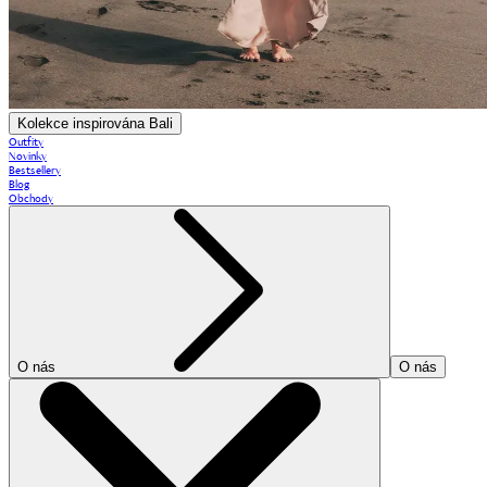
Kolekce inspirována Bali
Outfity
Novinky
Bestsellery
Blog
Obchody
O nás
O nás