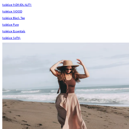
Kolekce INDIVIDUALITY
Kolekce MOOD
Kolekce Black Tee
Kolekce Pure
Kolekce Essentials
Kolekce Softly