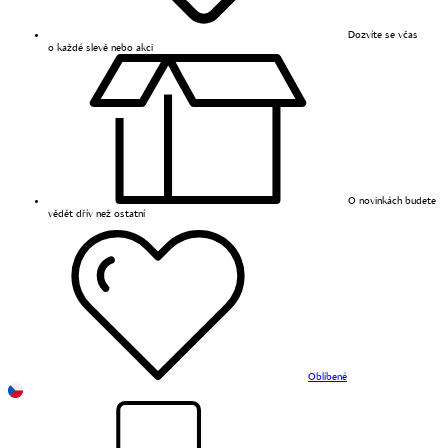
Dozvíte se včas
o každé slevě nebo akci
O novinkách budete
vědět dřív než ostatní
Oblíbené