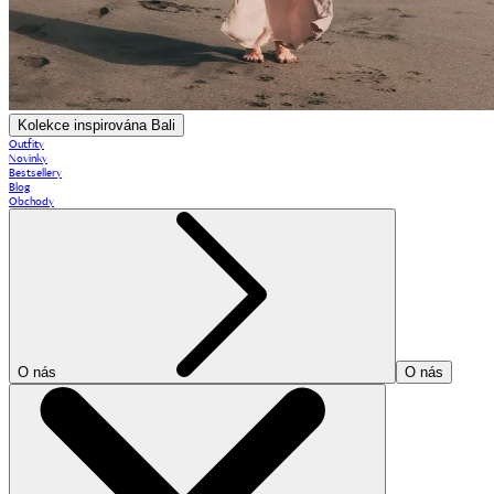
Kolekce inspirována Bali
Outfity
Novinky
Bestsellery
Blog
Obchody
O nás
O nás