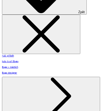
Zpět
Náš příběh
Kdo tvoří Bugu
Buga v médiích
Buga designer