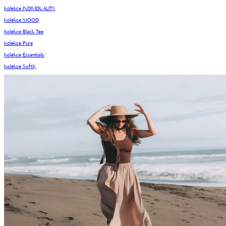
Kolekce INDIVIDUALITY
Kolekce MOOD
Kolekce Black Tee
Kolekce Pure
Kolekce Essentials
Kolekce Softly