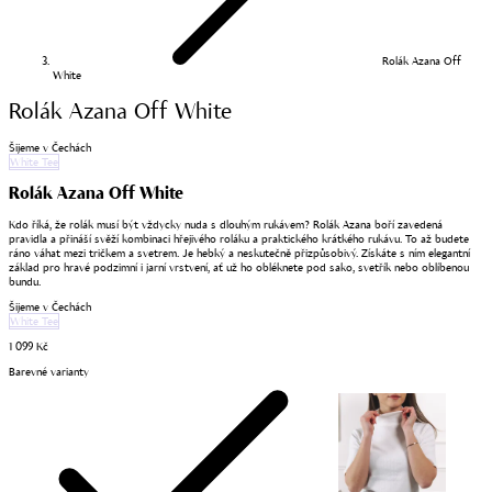
Rolák Azana Off
White
Rolák Azana Off White
Šijeme v Čechách
White Tee
Rolák Azana Off White
Kdo říká, že rolák musí být vždycky nuda s dlouhým rukávem? Rolák Azana boří zavedená
pravidla a přináší svěží kombinaci hřejivého roláku a praktického krátkého rukávu. To až budete
ráno váhat mezi tričkem a svetrem. Je hebký a neskutečně přizpůsobivý. Získáte s ním elegantní
základ pro hravé podzimní i jarní vrstvení, ať už ho obléknete pod sako, svetřík nebo oblíbenou
bundu.
Šijeme v Čechách
White Tee
1 099 Kč
Barevné varianty