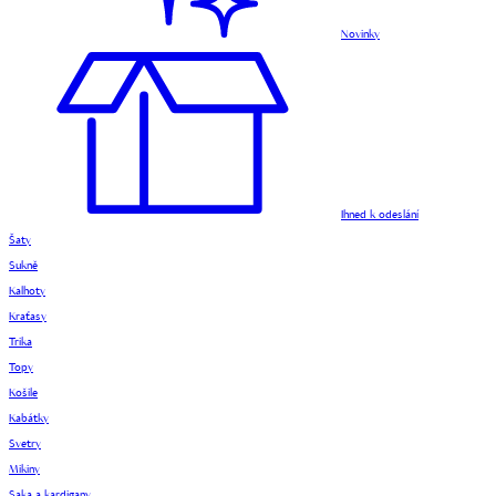
Novinky
Ihned k odeslání
Šaty
Sukně
Kalhoty
Kraťasy
Trika
Topy
Košile
Kabátky
Svetry
Mikiny
Saka a kardigany