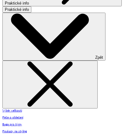
Praktické info
Praktické info
Zpět
Výběr velikosti
Péče o oblečení
Buga pro týmy
Poukazy na styling