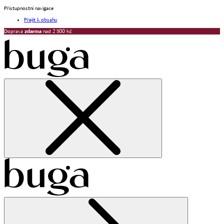
Přístupnostní navigace
Přejít k obsahu
Doprava
zdarma
nad 2 500 Kč