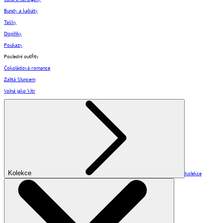
Bundy a kabáty
Tašky
Doplňky
Poukazy
Poslední outfity
Čokoládová romance
Zalitá Sluncem
Volná jako Vítr
Kolekce
Kolekce