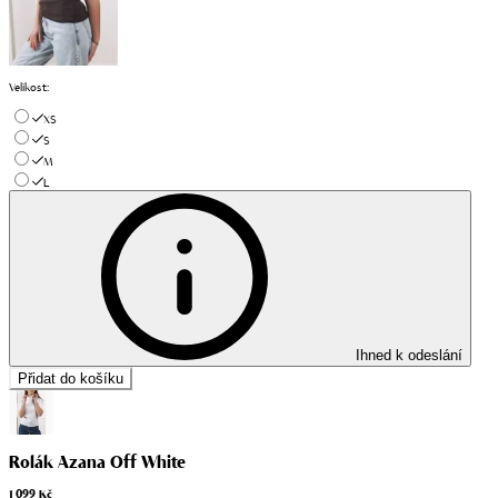
Velikost
:
XS
S
M
L
Ihned k odeslání
Přidat do košíku
Rolák Azana Off White
1 099 Kč