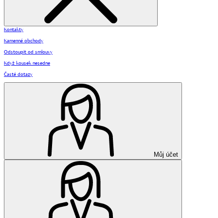
Kontakty
Kamenné obchody
Odstoupit od smlouvy
Když kousek nesedne
Časté dotazy
Můj účet