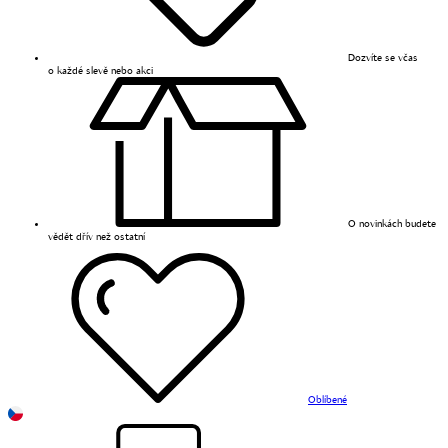
Dozvíte se včas
o každé slevě nebo akci
O novinkách budete
vědět dřív než ostatní
Oblíbené