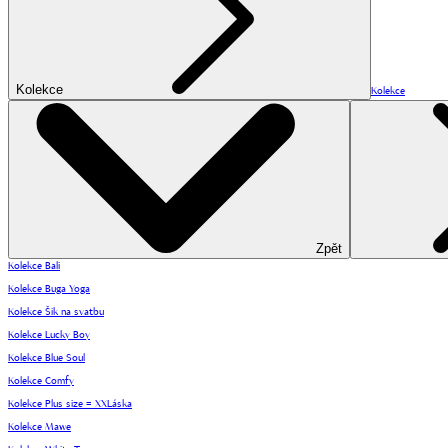
Kolekce
Kolekce
Zpět
Kolekce Bali
Kolekce Buga Yoga
Kolekce Šik na svatbu
Kolekce Lucky Boy
Kolekce Blue Soul
Kolekce Comfy
Kolekce Plus size = XXLáska
Kolekce Mawe