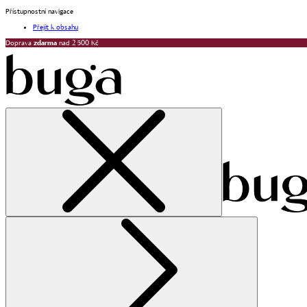
Přístupnostní navigace
Přejít k obsahu
Doprava
zdarma
nad 2 500 Kč