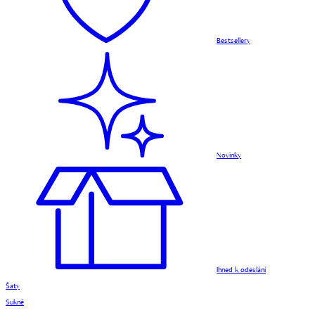
Bestsellery
Novinky
Ihned k odeslání
Šaty
Sukně