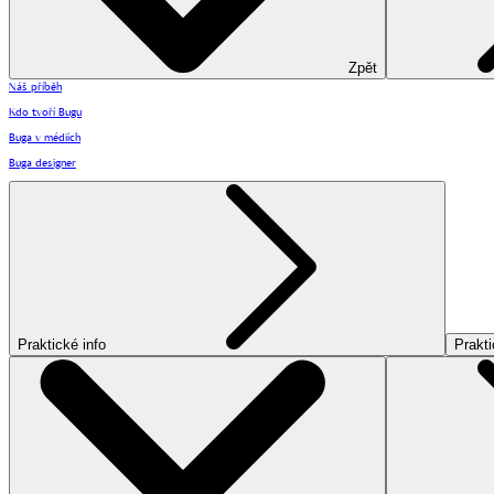
Zpět
Náš příběh
Kdo tvoří Bugu
Buga v médiích
Buga designer
Praktické info
Prakti