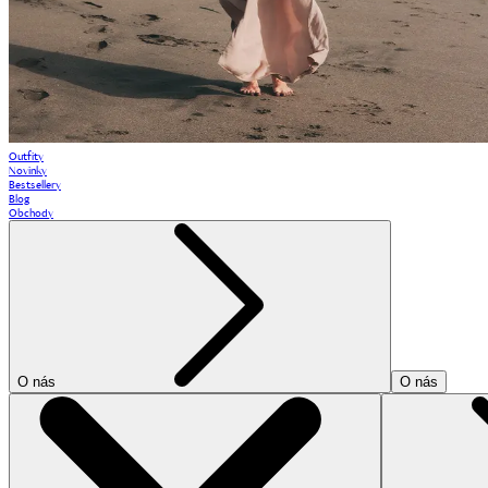
Outfity
Novinky
Bestsellery
Blog
Obchody
O nás
O nás