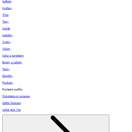
Kalhoty
Kraťasy
Trika
Topy
Košile
Kabátky
Svetry
Mikiny
Saka a kardigany
Bundy a kabáty
Tašky
Doplňky
Poukazy
Poslední outfity
Čokoládová romance
Zalitá Sluncem
Volná jako Vítr