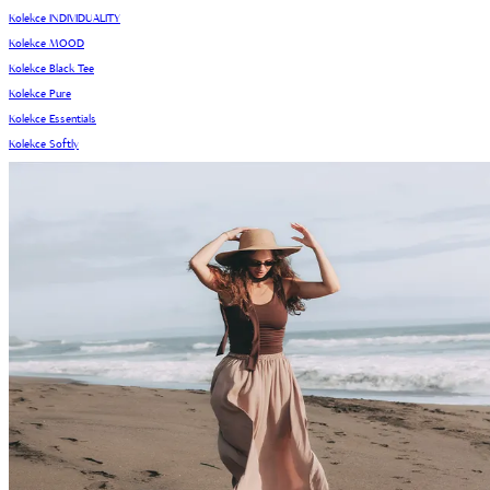
Kolekce INDIVIDUALITY
Kolekce MOOD
Kolekce Black Tee
Kolekce Pure
Kolekce Essentials
Kolekce Softly