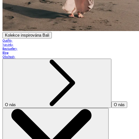
Kolekce inspirována Bali
Outfity
Novinky
Bestsellery
Blog
Obchody
O nás
O nás