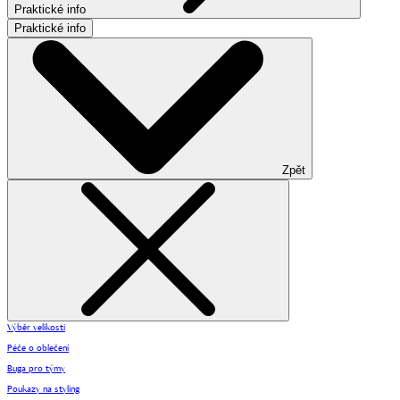
Praktické info
Praktické info
Zpět
Výběr velikosti
Péče o oblečení
Buga pro týmy
Poukazy na styling