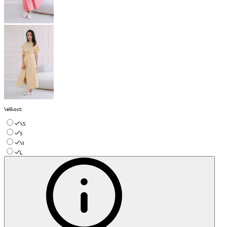
Velikost
:
XS
S
M
L