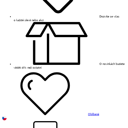
Dozvíte se včas
o každé slevě nebo akci
O novinkách budete
vědět dřív než ostatní
Oblíbené