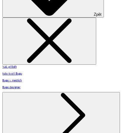
Zpět
Náš příběh
Kdo tvoří Bugu
Buga v médiích
Buga designer