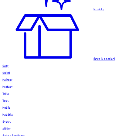
Novinky
Ihned k odeslání
Šaty
Sukně
Kalhoty
Kraťasy
Trika
Topy
Košile
Kabátky
Svetry
Mikiny
Saka a kardigany