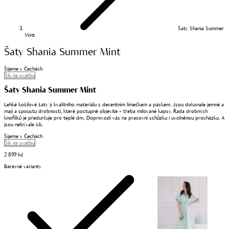
Šaty Shania Summer
Mint
Šaty Shania Summer Mint
Šijeme v Čechách
Šik na svatbu
Šaty Shania Summer Mint
Lehké košilové šaty z kvalitního materiálu s decentním límečkem a páskem. Jsou dokonale jemné a
mají a spoustu drobností, které postupně objevíte – třeba milované kapsy. Řada drobných
knoflíků je předurčuje pro teplé dny. Doprovodí vás na pracovní schůzku i uvolněnou procházku. A
jsou nebývale šik.
Šijeme v Čechách
Šik na svatbu
2 899 Kč
Barevné varianty