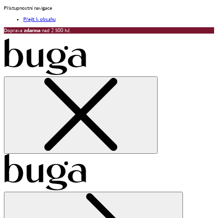
Přístupnostní navigace
Přejít k obsahu
Doprava
zdarma
nad 2 500 Kč