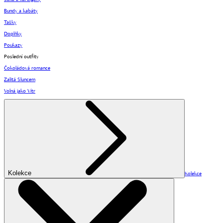
Bundy a kabáty
Tašky
Doplňky
Poukazy
Poslední outfity
Čokoládová romance
Zalitá Sluncem
Volná jako Vítr
Kolekce
Kolekce