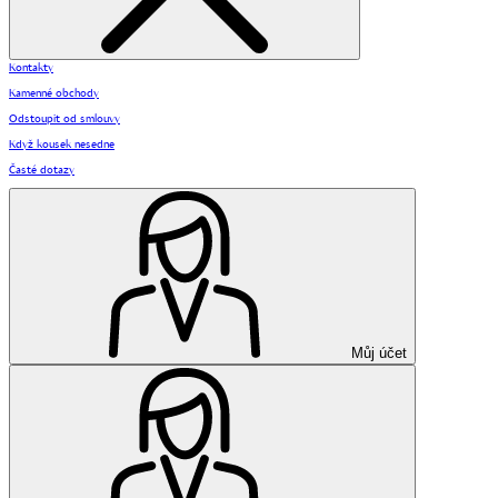
Kontakty
Kamenné obchody
Odstoupit od smlouvy
Když kousek nesedne
Časté dotazy
Můj účet